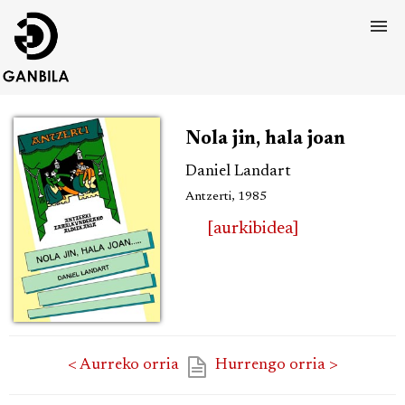
Nola jin, hala joan
Daniel Landart
Antzerti, 1985
[aurkibidea]
< Aurreko orria
Hurrengo orria >