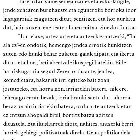
Baserritar xume semea izanez eta esku-langile,
jende xehearen buruhauste eta eguneroko borroka idor
higagarriak ezagutzen ditut, sentitzen, eta hor aurkitu
dut, hain xuxen, ene teatro lanen mitxa, zinezko funtsa.
Horrelaxe, urtez urte eta antzerkiz-antzerki, “Bai
ala ez”-en ondotik, hemengo jendea errotik hunkitzen
zuten-edo hunki behar zuketen-gaiak aipatu eta ikertu
ditut, eta hori, beti abertzale ikuspegi batekin. Bide
harriskugarria segur! Zeren ordu arte, jendea,
komedietara, bakarrik irri egiteko bait zoan,
jostatzeko, eta horra non, irriarekin batera -nik ere,
lehenago erran bezala, irria brauki sartu dut- ahorra
beraz, orain irriarekin batera, ordu arte antzerkietan
ez entzun ahopaldi bipil, bortitz batzu aditzen
dituztela. Eta ikusliarrek diote, nahitez, antzerki berri
horiek gehiegi politizatuak direla. Dena politika dela