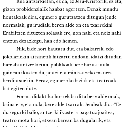
Ene antzerkietan, ez da, ez Jesu-Kristorik, ez eta,
gizon probidenzialik hanbat agertzen. Denak mundu
hontakoak dira, egunero gurutzatzen ditugun jende
normalak, gu irudiak, beren alde on eta txarrekin!
Erabiltzen dituzten solasak ere, non nahi eta noiz nahi
entzun dezazkegu, han edo hemen.
Nik, bide hori hautatu dut, eta bakarrik, edo
jokolariekin aitzinetik hitzartu ondoan, idatzi ditudan
hamabi antzerkietan, publikoak bere burua taula
gainean ikusten du, jantzi eta mintzatzeko manera
berdintsuekin. Beraz, eguneroko biziak eta teatroak
bat egiten dute.
Forma didaktiko horrek ba ditu bere alde onak,
baina ere, eta nola, bere alde txarrak. Jendeak dio: -”Ez
du segurki balio, antzerki ikustera pagatuz joaitea,
teatro mota hori, etxean berean ba dugularik, eta