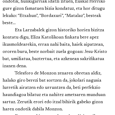
ondotik, hunkigarriak idatzi zituen, Euskal Herriko
gure gizon famatuen bizia kondatuz, eta hor ditugu
lekuko: “Etxahun”, “Bordaxuri”, “Matalaz”, besteak
beste...
Eta Larzabalek gizon historiko horien bizitza
kontatu digu, Eliza Katolikoan finkatu bere apez
ikusmoldearekin, erran nahi baita, haiek aipatzean,
ororen buru, beste norbait zuela gogoan: Jesu-Kristo
bat, umiliatua, baztertua, eta azkenean sakrifikatua
izanen dena.
Telesforo de Monzon zenaren obretan aldiz,
halako giro berezi bat sortzen da, jokolari nagusia
lurretik airatzen edo urruntzen da, beti perfekzio
haundiagoa bilatuz eta nahitez ametsaren munduan
sartuz. Zerutik erori edo itzal bihirik gabeko gizon
haren ondotik dabila Monzon.