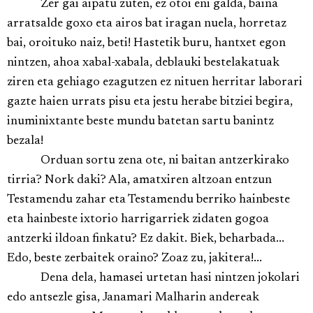
Zer gai aipatu zuten, ez otoi eni galda, baina
arratsalde goxo eta airos bat iragan nuela, horretaz
bai, oroituko naiz, beti! Hastetik buru, hantxet egon
nintzen, ahoa xabal-xabala, deblauki bestelakatuak
ziren eta gehiago ezagutzen ez nituen herritar laborari
gazte haien urrats pisu eta jestu herabe bitziei begira,
inuminixtante beste mundu batetan sartu banintz
bezala!
Orduan sortu zena ote, ni baitan antzerkirako
tirria? Nork daki? Ala, amatxiren altzoan entzun
Testamendu zahar eta Testamendu berriko hainbeste
eta hainbeste ixtorio harrigarriek zidaten gogoa
antzerki ildoan finkatu? Ez dakit. Biek, beharbada...
Edo, beste zerbaitek oraino? Zoaz zu, jakitera!...
Dena dela, hamasei urtetan hasi nintzen jokolari
edo antsezle gisa, Janamari Malharin andereak