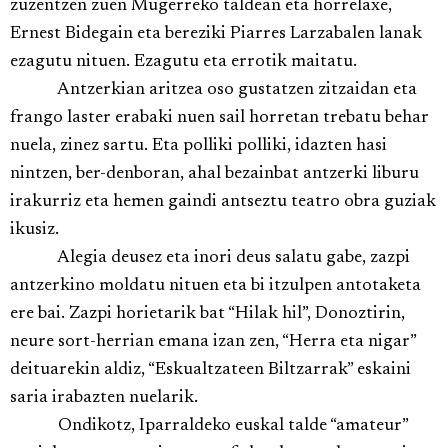
zuzentzen zuen Mugerreko taldean eta horrelaxe,
Ernest Bidegain eta bereziki Piarres Larzabalen lanak
ezagutu nituen. Ezagutu eta errotik maitatu.
Antzerkian aritzea oso gustatzen zitzaidan eta
frango laster erabaki nuen sail horretan trebatu behar
nuela, zinez sartu. Eta polliki polliki, idazten hasi
nintzen, ber-denboran, ahal bezainbat antzerki liburu
irakurriz eta hemen gaindi antseztu teatro obra guziak
ikusiz.
Alegia deusez eta inori deus salatu gabe, zazpi
antzerkino moldatu nituen eta bi itzulpen antotaketa
ere bai. Zazpi horietarik bat “Hilak hil”, Donoztirin,
neure sort-herrian emana izan zen, “Herra eta nigar”
deituarekin aldiz, “Eskualtzateen Biltzarrak” eskaini
saria irabazten nuelarik.
Ondikotz, Iparraldeko euskal talde “amateur”