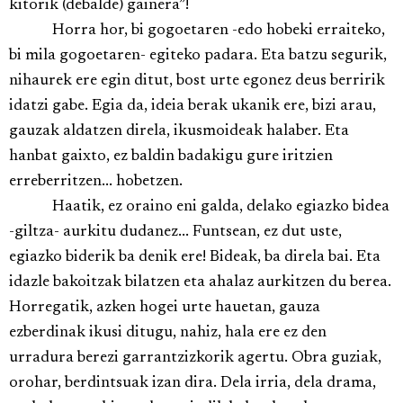
kitorik (debalde) gainera”!
Horra hor, bi gogoetaren -edo hobeki erraiteko,
bi mila gogoetaren- egiteko padara. Eta batzu segurik,
nihaurek ere egin ditut, bost urte egonez deus berririk
idatzi gabe. Egia da, ideia berak ukanik ere, bizi arau,
gauzak aldatzen direla, ikusmoideak halaber. Eta
hanbat gaixto, ez baldin badakigu gure iritzien
erreberritzen... hobetzen.
Haatik, ez oraino eni galda, delako egiazko bidea
-giltza- aurkitu dudanez... Funtsean, ez dut uste,
egiazko biderik ba denik ere! Bideak, ba direla bai. Eta
idazle bakoitzak bilatzen eta ahalaz aurkitzen du berea.
Horregatik, azken hogei urte hauetan, gauza
ezberdinak ikusi ditugu, nahiz, hala ere ez den
urradura berezi garrantzizkorik agertu. Obra guziak,
orohar, berdintsuak izan dira. Dela irria, dela drama,