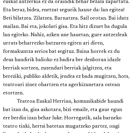
euskal antzerkia ez da oraindik behar bezala zapartatu.
Eta beraz, bidea, enetzat segurik hauxe da: lan egitea!
Beti bilatzea. Zilatzea. Barnatzea. Sail orotan. Bai idatz
mailan. Bai eta, jokolari gisa. Eta hitz dizuet ba dugula
lan egiteko. Nahiz, azken une hauetan, gure antzezleak
urrats beharrezko batzuren egiten ari diren,
formakuntza serios bat segituz. Baina horrek ez du
deus handirik balioko ez badira ber denboran idazle
berriak sortzen, zuzendari berriak jalgitzen, eta
bereziki, publiko aldetik, jendea ez bada mugitzen, hots,
teatroari zinez ohartzen eta agerkizunetara ostean
etortzen.
Teatroa Euskal Herrian, komunikabide haundi
bat izan da, gisa askotara, bizi-emaile, eta gaur egun
ere berdin izan behar luke. Horregatik, sala barneko
teatro tinki, hertsi batetan mugatzeko partez, ongi