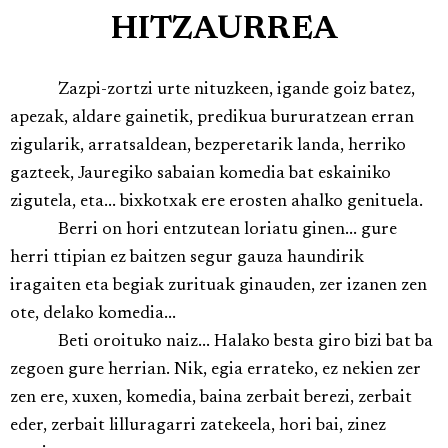
HITZAURREA
Zazpi-zortzi urte nituzkeen, igande goiz batez,
apezak, aldare gainetik, predikua bururatzean erran
zigularik, arratsaldean, bezperetarik landa, herriko
gazteek, Jauregiko sabaian komedia bat eskainiko
zigutela, eta... bixkotxak ere erosten ahalko genituela.
Berri on hori entzutean loriatu ginen... gure
herri ttipian ez baitzen segur gauza haundirik
iragaiten eta begiak zurituak ginauden, zer izanen zen
ote, delako komedia...
Beti oroituko naiz... Halako besta giro bizi bat ba
zegoen gure herrian. Nik, egia errateko, ez nekien zer
zen ere, xuxen, komedia, baina zerbait berezi, zerbait
eder, zerbait lilluragarri zatekeela, hori bai, zinez