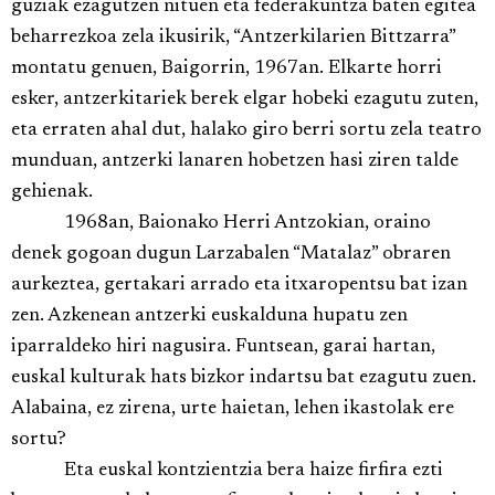
guziak ezagutzen nituen eta federakuntza baten egitea
beharrezkoa zela ikusirik, “Antzerkilarien Bittzarra”
montatu genuen, Baigorrin, 1967an. Elkarte horri
esker, antzerkitariek berek elgar hobeki ezagutu zuten,
eta erraten ahal dut, halako giro berri sortu zela teatro
munduan, antzerki lanaren hobetzen hasi ziren talde
gehienak.
1968an, Baionako Herri Antzokian, oraino
denek gogoan dugun Larzabalen “Matalaz” obraren
aurkeztea, gertakari arrado eta itxaropentsu bat izan
zen. Azkenean antzerki euskalduna hupatu zen
iparraldeko hiri nagusira. Funtsean, garai hartan,
euskal kulturak hats bizkor indartsu bat ezagutu zuen.
Alabaina, ez zirena, urte haietan, lehen ikastolak ere
sortu?
Eta euskal kontzientzia bera haize firfira ezti