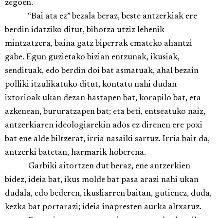
zegoen.
“Bai ata ez” bezala beraz, beste antzerkiak ere
berdin idatziko ditut, bihotza utziz lehenik
mintzatzera, baina gatz biperrak emateko ahantzi
gabe. Egun guzietako bizian entzunak, ikusiak,
sendituak, edo berdin doi bat asmatuak, ahal bezain
polliki itzulikatuko ditut, kontatu nahi dudan
ixtorioak ukan dezan hastapen bat, korapilo bat, eta
azkenean, bururatzapen bat; eta beti, entseatuko naiz,
antzerkiaren ideologiarekin ados ez direnen ere poxi
bat ene alde biltzerat, irria nasaiki sartuz. Irria bait da,
antzerki batetan, harmarik hoberena.
Garbiki aitortzen dut beraz, ene antzerkien
bidez, ideia bat, ikus molde bat pasa arazi nahi ukan
dudala, edo bederen, ikusliarren baitan, gutienez, duda,
kezka bat portarazi; ideia inapresten aurka altxatuz.