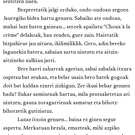
sentitzen nuen.
Bezperetatik jalgi orduko, ondo-ondoan zegoen
Jauregiko bidea hartu genuen. Sabaiko ate ondoan,
mahai luze baten gainean... seroek apailatu “Choux à la
crème” delakoak, han zeuden, gure zain. Haietatik
bizpahirur jan nituen, ikilimiliklik. Gero, adin bereko
lagunekin batera, sabaian sartu nintzen eta aitzin-
aitzineko aulkian jarri.
Bere harri zaharrak agerian, sabai zabalak itxura
ospetsu bat zeukan, eta belar usain bero batek gogoak
doit bat kaldan ezarri zizkigun. Zer ikusi behar genuen
bada? Sukar saminenak hartua, mila pentsaketetan ari
nintzen, gauza zoragarrienak asmatuz eta bihotz-
bihotzetik gutiziatuz.
Luzaz itxoin genuen... baina ez ginen segur
aspertu. Merkatuan bezala, emazteak, mihi azpiko