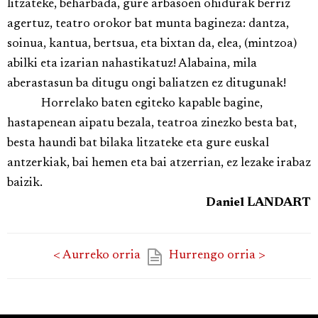
litzateke, beharbada, gure arbasoen ohidurak berriz
agertuz, teatro orokor bat munta bagineza: dantza,
soinua, kantua, bertsua, eta bixtan da, elea, (mintzoa)
abilki eta izarian nahastikatuz! Alabaina, mila
aberastasun ba ditugu ongi baliatzen ez ditugunak!
Horrelako baten egiteko kapable bagine,
hastapenean aipatu bezala, teatroa zinezko besta bat,
besta haundi bat bilaka litzateke eta gure euskal
antzerkiak, bai hemen eta bai atzerrian, ez lezake irabaz
baizik.
Daniel LANDART
< Aurreko orria
Hurrengo orria >