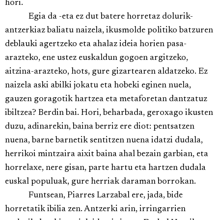
hori.
Egia da -eta ez dut batere horretaz dolurik-
antzerkiaz baliatu naizela, ikusmolde politiko batzuren
deblauki agertzeko eta ahalaz ideia horien pasa-
arazteko, ene ustez euskaldun gogoen argitzeko,
aitzina-arazteko, hots, gure gizartearen aldatzeko. Ez
naizela aski abilki jokatu eta hobeki eginen nuela,
gauzen goragotik hartzea eta metaforetan dantzatuz
ibiltzea? Berdin bai. Hori, beharbada, geroxago ikusten
duzu, adinarekin, baina berriz ere diot: pentsatzen
nuena, barne barnetik sentitzen nuena idatzi dudala,
herrikoi mintzaira aixit baina ahal bezain garbian, eta
horrelaxe, nere gisan, parte hartu eta hartzen dudala
euskal populuak, gure herriak daraman borrokan.
Funtsean, Piarres Larzabal ere, jada, bide
horretatik ibilia zen. Antzerki arin, irringarrien