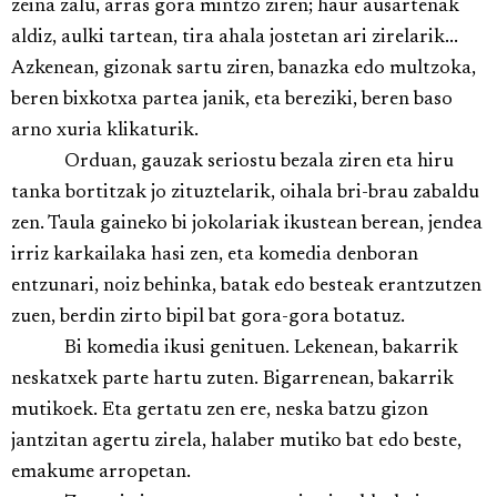
zeina zalu, arras gora mintzo ziren; haur ausartenak
aldiz, aulki tartean, tira ahala jostetan ari zirelarik...
Azkenean, gizonak sartu ziren, banazka edo multzoka,
beren bixkotxa partea janik, eta bereziki, beren baso
arno xuria klikaturik.
Orduan, gauzak seriostu bezala ziren eta hiru
tanka bortitzak jo zituztelarik, oihala bri-brau zabaldu
zen. Taula gaineko bi jokolariak ikustean berean, jendea
irriz karkailaka hasi zen, eta komedia denboran
entzunari, noiz behinka, batak edo besteak erantzutzen
zuen, berdin zirto bipil bat gora-gora botatuz.
Bi komedia ikusi genituen. Lekenean, bakarrik
neskatxek parte hartu zuten. Bigarrenean, bakarrik
mutikoek. Eta gertatu zen ere, neska batzu gizon
jantzitan agertu zirela, halaber mutiko bat edo beste,
emakume arropetan.