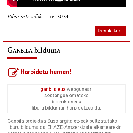
Bihar arte soilik
, Erre, 2024
Denak ikusi
Ganbila
bilduma
Harpidetu hemen!
ganbila.eus
webguneari
sostengua emateko
biderik onena
liburu bilduman harpidetzea da.
Ganbila proiektua Susa argitaletxeak bultzatutako
liburu bilduma da, EHAZE-Antzerkizale elkartearekin