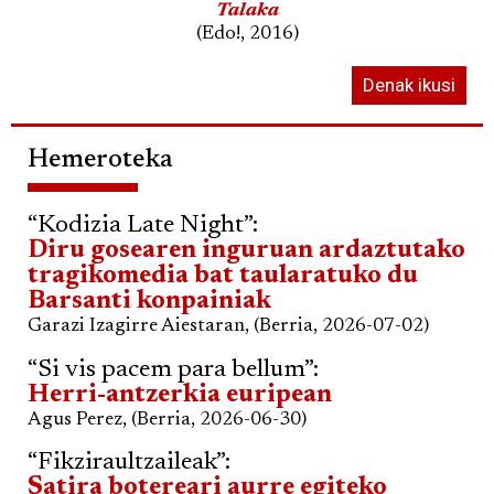
Talaka
(Edo!, 2016)
Denak ikusi
Hemeroteka
“Kodizia Late Night”:
Diru gosearen inguruan ardaztutako
tragikomedia bat taularatuko du
Barsanti konpainiak
Garazi Izagirre Aiestaran, (Berria, 2026-07-02)
“Si vis pacem para bellum”:
Herri-antzerkia euripean
Agus Perez, (Berria, 2026-06-30)
“Fikziraultzaileak”:
Satira botereari aurre egiteko