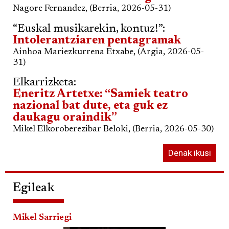
Nagore Fernandez, (Berria, 2026-05-31)
“Euskal musikarekin, kontuz!”:
Intolerantziaren pentagramak
Ainhoa Mariezkurrena Etxabe, (Argia, 2026-05-
31)
Elkarrizketa:
Eneritz Artetxe: “Samiek teatro
nazional bat dute, eta guk ez
daukagu oraindik”
Mikel Elkoroberezibar Beloki, (Berria, 2026-05-30)
Denak ikusi
Egileak
Mikel Sarriegi