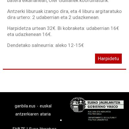
batera elkarlanean, Oier Guillanek koordinaturik.
Antzerki liburuak izango dira, eta 4 liburu argitaratuko
dira urtero: 2 udaberrian eta 2 udazkenean.
Harpidetza urtean 32€. Bi kobraketa: udaberrian 16€
eta udazkenean 16€.
Dendetako salneurria: aleko 12-15€
Harpidetu
ganbila.eus - euskal
antzerkiaren ataria
EHAZE
|
Susa literatura