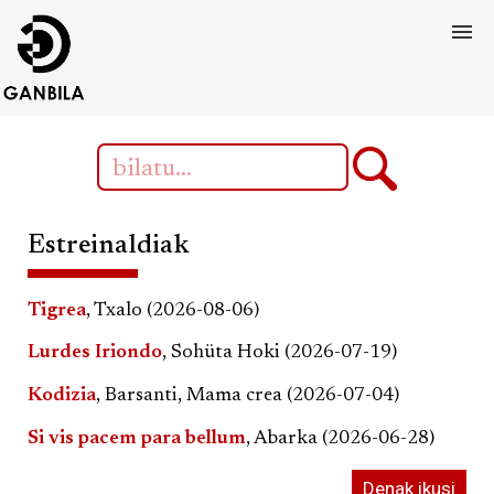
Estreinaldiak
Tigrea
, Txalo (2026-08-06)
Lurdes Iriondo
, Sohüta Hoki (2026-07-19)
Kodizia
, Barsanti, Mama crea (2026-07-04)
Si vis pacem para bellum
, Abarka (2026-06-28)
Denak ikusi