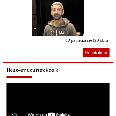
38 partehartze (20 obra)
Denak ikusi
Ikus-entzunezkoak