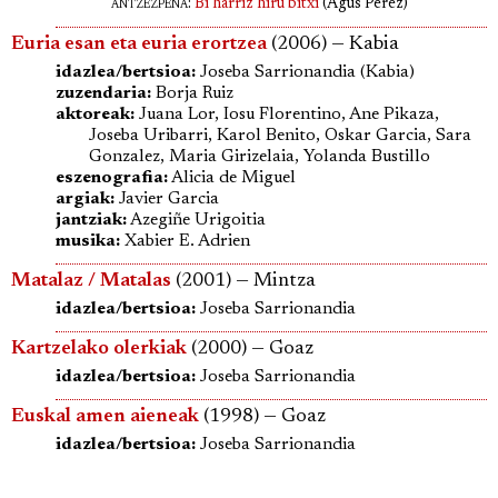
antzezpena
:
Bi harriz hiru bitxi
(Agus Perez)
Euria esan eta euria erortzea
(2006) — Kabia
idazlea/bertsioa:
Joseba Sarrionandia (Kabia)
zuzendaria:
Borja Ruiz
aktoreak:
Juana Lor, Iosu Florentino, Ane Pikaza,
Joseba Uribarri, Karol Benito, Oskar Garcia, Sara
Gonzalez, Maria Girizelaia, Yolanda Bustillo
eszenografia:
Alicia de Miguel
argiak:
Javier Garcia
jantziak:
Azegiñe Urigoitia
musika:
Xabier E. Adrien
Matalaz / Matalas
(2001) — Mintza
idazlea/bertsioa:
Joseba Sarrionandia
Kartzelako olerkiak
(2000) — Goaz
idazlea/bertsioa:
Joseba Sarrionandia
Euskal amen aieneak
(1998) — Goaz
idazlea/bertsioa:
Joseba Sarrionandia