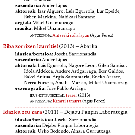
Sarrionandia
zuzendaria:
Ander Lipus
aktoreak:
Izar Alguero, Luis Egurrola, Lur Epelde,
Ruben Markina, Nahikari Santano
argiak:
Mikel Unamunzaga
musika:
Mikel Unamunzaga
antzezpena
:
Antzerki soila lagun
(Agus Perez)
Biba zorrixen izurritie!
(2013) — Abarka
idazlea/bertsioa:
Joseba Sarrionandia
zuzendaria:
Ander Lipus
aktoreak:
Luis Egurrola, Nagore Leon, Gilen Santiso,
Idoia Aldekoa, Andere Astigarraga, Iker Galdos,
Rakel Anitua, Argia Santamaria, Eneko Arrate,
Nerea Foruria, Amalia Martin, Mikel Unamunzaga
eszenografia:
Jose Pablo Arriaga
ikus-entzunezkoak:
teaser
(2013)
antzezpena
:
Katarsi samurra
(Agus Perez)
Idazlea zeu zara
(2011) — Dejabu Panpin Laborategia
idazlea/bertsioa:
Joseba Sarrionandia
zuzendaria:
Dejabu Panpin Laborategia
aktoreak:
Urko Redondo, Ainara Gurrutxaga