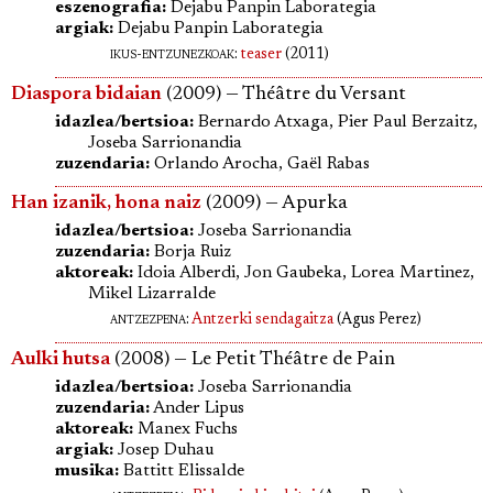
eszenografia:
Dejabu Panpin Laborategia
argiak:
Dejabu Panpin Laborategia
ikus-entzunezkoak:
teaser
(2011)
Diaspora bidaian
(2009) — Théâtre du Versant
idazlea/bertsioa:
Bernardo Atxaga, Pier Paul Berzaitz,
Joseba Sarrionandia
zuzendaria:
Orlando Arocha, Gaël Rabas
Han izanik, hona naiz
(2009) — Apurka
idazlea/bertsioa:
Joseba Sarrionandia
zuzendaria:
Borja Ruiz
aktoreak:
Idoia Alberdi, Jon Gaubeka, Lorea Martinez,
Mikel Lizarralde
antzezpena
:
Antzerki sendagaitza
(Agus Perez)
Aulki hutsa
(2008) — Le Petit Théâtre de Pain
idazlea/bertsioa:
Joseba Sarrionandia
zuzendaria:
Ander Lipus
aktoreak:
Manex Fuchs
argiak:
Josep Duhau
musika:
Battitt Elissalde