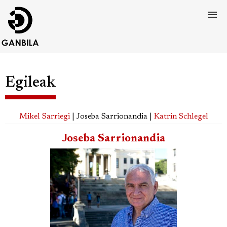
Egileak
Mikel Sarriegi
| Joseba Sarrionandia |
Katrin Schlegel
Joseba Sarrionandia