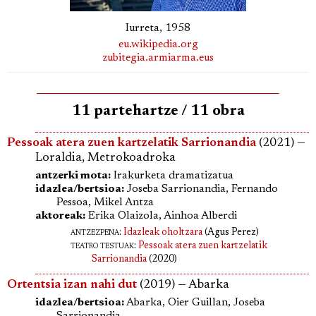
Iurreta, 1958
eu.wikipedia.org
zubitegia.armiarma.eus
11 partehartze / 11 obra
Pessoak atera zuen kartzelatik Sarrionandia
(2021) —
Loraldia, Metrokoadroka
antzerki mota:
Irakurketa dramatizatua
idazlea/bertsioa:
Joseba Sarrionandia, Fernando
Pessoa, Mikel Antza
aktoreak:
Erika Olaizola, Ainhoa Alberdi
antzezpena
:
Idazleak oholtzara
(Agus Perez)
teatro testuak:
Pessoak atera zuen kartzelatik
Sarrionandia
(2020)
Ortentsia izan nahi dut
(2019) — Abarka
idazlea/bertsioa:
Abarka, Oier Guillan, Joseba