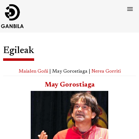
Egileak
Maialen Goñi
| May Gorostiaga |
Nerea Gorriti
May Gorostiaga