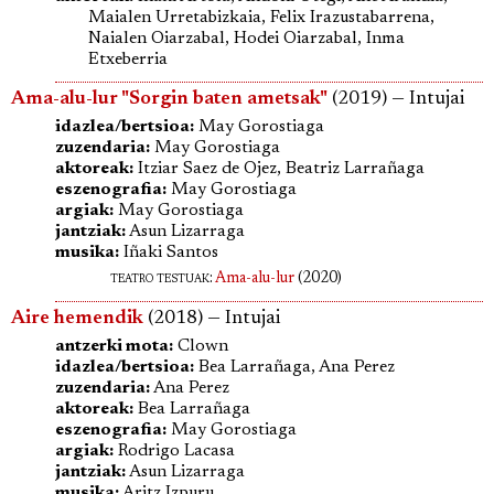
Maialen Urretabizkaia, Felix Irazustabarrena,
Naialen Oiarzabal, Hodei Oiarzabal, Inma
Etxeberria
Ama-alu-lur "Sorgin baten ametsak"
(2019) — Intujai
idazlea/bertsioa:
May Gorostiaga
zuzendaria:
May Gorostiaga
aktoreak:
Itziar Saez de Ojez, Beatriz Larrañaga
eszenografia:
May Gorostiaga
argiak:
May Gorostiaga
jantziak:
Asun Lizarraga
musika:
Iñaki Santos
teatro testuak:
Ama-alu-lur
(2020)
Aire hemendik
(2018) — Intujai
antzerki mota:
Clown
idazlea/bertsioa:
Bea Larrañaga, Ana Perez
zuzendaria:
Ana Perez
aktoreak:
Bea Larrañaga
eszenografia:
May Gorostiaga
argiak:
Rodrigo Lacasa
jantziak:
Asun Lizarraga
musika:
Aritz Izpuru