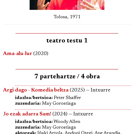
Tolosa, 1971
teatro testu 1
Ama-alu-lur
(2020)
7 partehartze / 4 obra
Argi dago - Komedia beltza
(2025) — Intxurre
idazlea/bertsioa:
Peter Shaffer
zuzendaria:
May Gorostiaga
Jo ezak adarra Sam!
(2024) — Intxurre
idazlea/bertsioa:
Woody Allen
zuzendaria:
May Gorostiaga
aktoreak:
Iñaki Artola, Andoni Otegi, Ane Arandia,