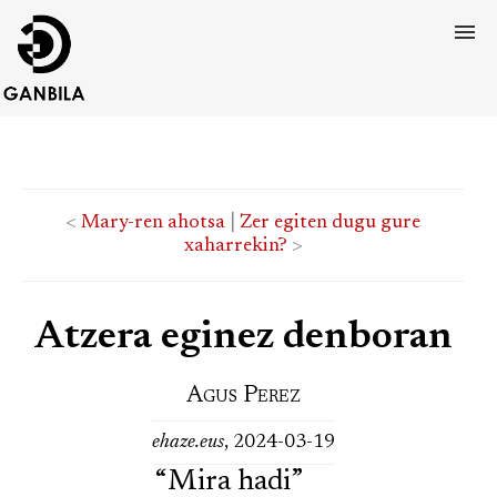
<
Mary-ren ahotsa
|
Zer egiten dugu gure
xaharrekin?
>
Atzera eginez denboran
Agus Perez
ehaze.eus
, 2024-03-19
“Mira hadi”