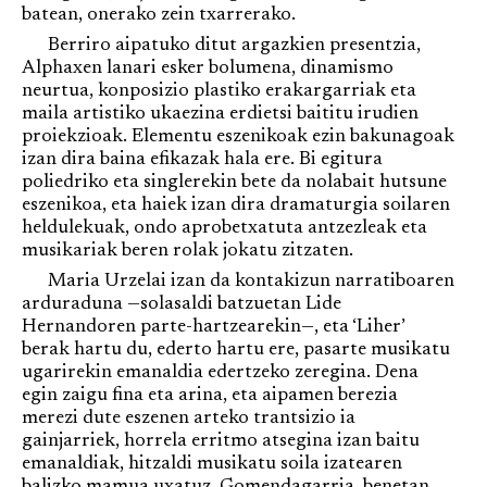
batean, onerako zein txarrerako.
Berriro aipatuko ditut argazkien presentzia,
Alphaxen lanari esker bolumena, dinamismo
neurtua, konposizio plastiko erakargarriak eta
maila artistiko ukaezina erdietsi baititu irudien
proiekzioak. Elementu eszenikoak ezin bakunagoak
izan dira baina efikazak hala ere. Bi egitura
poliedriko eta singlerekin bete da nolabait hutsune
eszenikoa, eta haiek izan dira dramaturgia soilaren
heldulekuak, ondo aprobetxatuta antzezleak eta
musikariak beren rolak jokatu zitzaten.
Maria Urzelai izan da kontakizun narratiboaren
arduraduna —solasaldi batzuetan Lide
Hernandoren parte-hartzearekin—, eta ‘Liher’
berak hartu du, ederto hartu ere, pasarte musikatu
ugarirekin emanaldia edertzeko zeregina. Dena
egin zaigu fina eta arina, eta aipamen berezia
merezi dute eszenen arteko trantsizio ia
gainjarriek, horrela erritmo atsegina izan baitu
emanaldiak, hitzaldi musikatu soila izatearen