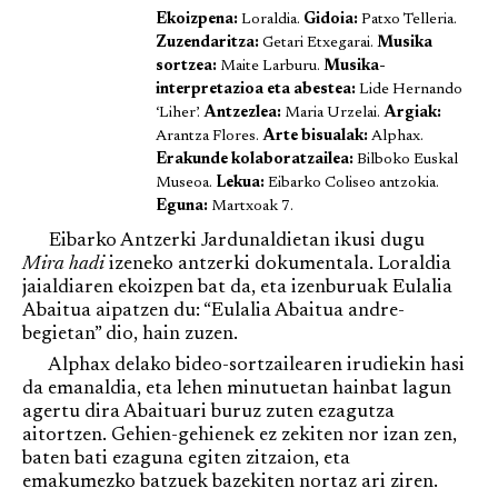
Ekoizpena:
Loraldia.
Gidoia:
Patxo Telleria.
Zuzendaritza:
Getari Etxegarai.
Musika
sortzea:
Maite Larburu.
Musika-
interpretazioa eta abestea:
Lide Hernando
‘Liher’.
Antzezlea:
Maria Urzelai.
Argiak:
Arantza Flores.
Arte bisualak:
Alphax.
Erakunde kolaboratzailea:
Bilboko Euskal
Museoa.
Lekua:
Eibarko Coliseo antzokia.
Eguna:
Martxoak 7.
Eibarko Antzerki Jardunaldietan ikusi dugu
Mira hadi
izeneko antzerki dokumentala. Loraldia
jaialdiaren ekoizpen bat da, eta izenburuak Eulalia
Abaitua aipatzen du: “Eulalia Abaitua andre-
begietan” dio, hain zuzen.
Alphax delako bideo-sortzailearen irudiekin hasi
da emanaldia, eta lehen minutuetan hainbat lagun
agertu dira Abaituari buruz zuten ezagutza
aitortzen. Gehien-gehienek ez zekiten nor izan zen,
baten bati ezaguna egiten zitzaion, eta
emakumezko batzuek bazekiten nortaz ari ziren.