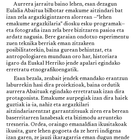
Aurrera jarraitu baino lehen, esan dezagun
Eulalia Abaitua bilbotar emakume aitzindari bat
izan zela argazkigintzaren alorrean —“lehen
emakume argazkilaria” diosku esku-programak—
eta fotografia izan zela bere bizitzaren pasioa eta
ardatz nagusia. Bere garaian ondotxo esperimentu
zuen teknika berriak eman zitzakeen
posibilitateekin, baina gurean behintzat, eta
antropologiaren munduan oro har, historiara
igaro da Euskal Herriko jende apalari egindako
erretratu etnografikoengatik.
Esan bezala, zenbait jendek emandako erantzun
laburrekin hasi dira proiekzioak, baina ordutik
aurrera Abaituak egindako erretratuak izan dira
protagonista. Emakume aurpegiak izan dira haiek
guztiak ia-ia, nahiz eta argazkilari
aitzindariarentzat garrantzitsuak ziren era berean
baserritarren lanabesak eta bizimodu arrunteko
tresneria. Ordea, oraingo emanaldian ikusitakoak
ikusita, gure lehen gogoeta da ze herri indigena
izan garen, ze jauzi ikaragarria eman dugun mende