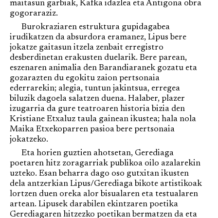
maitasun garbiak, Kafka idazlea eta Antigona obra
gogoraraziz.
Burokraziaren estruktura gupidagabea
irudikatzen da absurdora eramanez, Lipus bere
jokatze gaitasun itzela zenbait erregistro
desberdinetan erakusten duelarik. Bere parean,
eszenaren animalia den Barandiaranek gozatu eta
gozarazten du egokitu zaion pertsonaia
ederrarekin; alegia, tuntun jakintsua, erregea
biluzik dagoela salatzen duena. Halaber, plazer
izugarria da gure teatroaren historia bizia den
Kristiane Etxaluz taula gainean ikustea; hala nola
Maika Etxekoparren pasioa bere pertsonaia
jokatzeko.
Eta horien guztien ahotsetan, Gerediaga
poetaren hitz zoragarriak publikoa oilo azalarekin
uzteko. Esan beharra dago oso gutxitan ikusten
dela antzerkian Lipus/Gerediaga bikote artistikoak
lortzen duen oreka alor bisualaren eta testualaren
artean. Lipusek darabilen ekintzaren poetika
Gerediagaren hitzezko poetikan bermatzen da eta