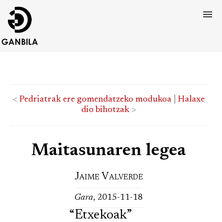
<
Pedriatrak ere gomendatzeko modukoa
|
Halaxe
dio bihotzak
>
Maitasunaren legea
Jaime Valverde
Gara
, 2015-11-18
“Etxekoak”