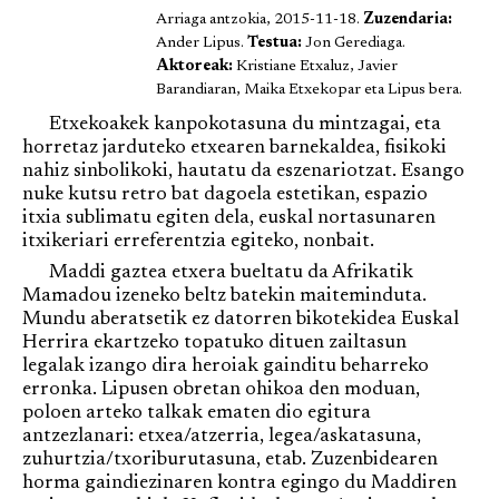
Arriaga antzokia, 2015-11-18.
Zuzendaria:
Ander Lipus.
Testua:
Jon Gerediaga.
Aktoreak:
Kristiane Etxaluz, Javier
Barandiaran, Maika Etxekopar eta Lipus bera.
Etxekoakek kanpokotasuna du mintzagai, eta
horretaz jarduteko etxearen barnekaldea, fisikoki
nahiz sinbolikoki, hautatu da eszenariotzat. Esango
nuke kutsu retro bat dagoela estetikan, espazio
itxia sublimatu egiten dela, euskal nortasunaren
itxikeriari erreferentzia egiteko, nonbait.
Maddi gaztea etxera bueltatu da Afrikatik
Mamadou izeneko beltz batekin maiteminduta.
Mundu aberatsetik ez datorren bikotekidea Euskal
Herrira ekartzeko topatuko dituen zailtasun
legalak izango dira heroiak gainditu beharreko
erronka. Lipusen obretan ohikoa den moduan,
poloen arteko talkak ematen dio egitura
antzezlanari: etxea/atzerria, legea/askatasuna,
zuhurtzia/txoriburutasuna, etab. Zuzenbidearen
horma gaindiezinaren kontra egingo du Maddiren