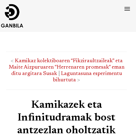
<
Kamikaz kolektiboaren “Fikziraultzaileak” eta
Maite Aizpuruaren “Herrenaren promesak” eman
ditu argitara Susak
|
Laguntasuna esperimentu
bihurtuta
>
Kamikazek eta
Infinitudramak bost
antzezlan oholtzatik