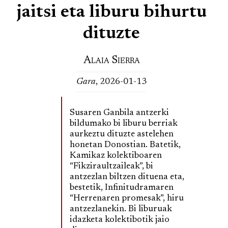
jaitsi eta liburu bihurtu
dituzte
Alaia Sierra
Gara
, 2026-01-13
Susaren Ganbila antzerki
bildumako bi liburu berriak
aurkeztu dituzte astelehen
honetan Donostian. Batetik,
Kamikaz kolektiboaren
“Fikziraultzaileak”, bi
antzezlan biltzen dituena eta,
bestetik, Infinitudramaren
“Herrenaren promesak”, hiru
antzezlanekin. Bi liburuak
idazketa kolektibotik jaio