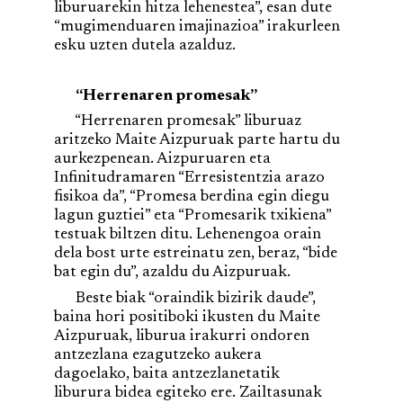
liburuarekin hitza lehenestea”, esan dute
“mugimenduaren imajinazioa” irakurleen
esku uzten dutela azalduz.
“Herrenaren promesak”
“Herrenaren promesak” liburuaz
aritzeko Maite Aizpuruak parte hartu du
aurkezpenean. Aizpuruaren eta
Infinitudramaren “Erresistentzia arazo
fisikoa da”, “Promesa berdina egin diegu
lagun guztiei” eta “Promesarik txikiena”
testuak biltzen ditu. Lehenengoa orain
dela bost urte estreinatu zen, beraz, “bide
bat egin du”, azaldu du Aizpuruak.
Beste biak “oraindik bizirik daude”,
baina hori positiboki ikusten du Maite
Aizpuruak, liburua irakurri ondoren
antzezlana ezagutzeko aukera
dagoelako, baita antzezlanetatik
liburura bidea egiteko ere. Zailtasunak