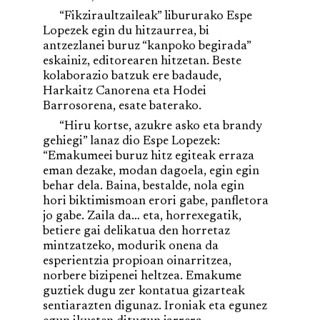
“Fikziraultzaileak” libururako Espe
Lopezek egin du hitzaurrea, bi
antzezlanei buruz “kanpoko begirada”
eskainiz, editorearen hitzetan. Beste
kolaborazio batzuk ere badaude,
Harkaitz Canorena eta Hodei
Barrosorena, esate baterako.
“Hiru kortse, azukre asko eta brandy
gehiegi” lanaz dio Espe Lopezek:
“Emakumeei buruz hitz egiteak erraza
eman dezake, modan dagoela, egin egin
behar dela. Baina, bestalde, nola egin
hori biktimismoan erori gabe, panfletora
jo gabe. Zaila da… eta, horrexegatik,
betiere gai delikatua den horretaz
mintzatzeko, modurik onena da
esperientzia propioan oinarritzea,
norbere bizipenei heltzea. Emakume
guztiek dugu zer kontatua gizarteak
sentiarazten digunaz. Ironiak eta egunez