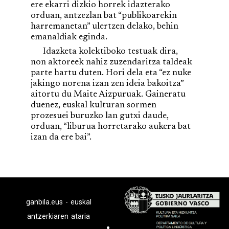
ere ekarri dizkio horrek idazterako
orduan, antzezlan bat “publikoarekin
harremanetan” ulertzen delako, behin
emanaldiak eginda.
Idazketa kolektiboko testuak dira,
non aktoreek nahiz zuzendaritza taldeak
parte hartu duten. Hori dela eta “ez nuke
jakingo norena izan zen ideia bakoitza”
aitortu du Maite Aizpuruak. Gaineratu
duenez, euskal kulturan sormen
prozesuei buruzko lan gutxi daude,
orduan, “liburua horretarako aukera bat
izan da ere bai”.
ganbila.eus - euskal
antzerkiaren ataria