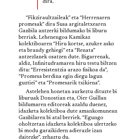
dira.
“Fikziraultzaileak” eta “Herrenaren
promesak” dira Susa argitaletxearen
Ganbila antzerki bildumako bi liburu
berriak. Lehenengoa Kamikaz
kolektiboaren “Hiru kortse, azukre asko
eta brandy gehiegi” eta “Renata”
antzezlanek osatzen dute. Bigarrenak,
aldiz, Infinitudramaren hiru testu biltzen
ditu: “Erresistentzia arazo fisikoa da”,
“Promesa berdina egin diegu lagun
guztiei” eta “Promesarik txikiena”.
Astelehen honetan aurkeztu dituzte bi
liburuak Donostian eta, Oier Guillan
bildumaren editoreak azaldu duenez,
idazketa kolektiboa dute amankomunean
Ganbilaren bi atal berriek. “Egungo
oholtzetan idazketa kolektiboa ulertzeko
bi modu garaikideen adierazle izan
daitezke”, zehaztu du.