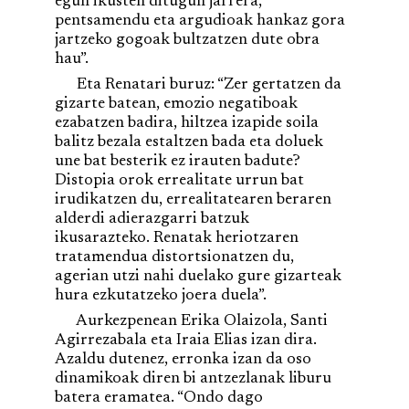
egun ikusten ditugun jarrera,
pentsamendu eta argudioak hankaz gora
jartzeko gogoak bultzatzen dute obra
hau”.
Eta Renatari buruz: “Zer gertatzen da
gizarte batean, emozio negatiboak
ezabatzen badira, hiltzea izapide soila
balitz bezala estaltzen bada eta doluek
une bat besterik ez irauten badute?
Distopia orok errealitate urrun bat
irudikatzen du, errealitatearen beraren
alderdi adierazgarri batzuk
ikusarazteko. Renatak heriotzaren
tratamendua distortsionatzen du,
agerian utzi nahi duelako gure gizarteak
hura ezkutatzeko joera duela”.
Aurkezpenean Erika Olaizola, Santi
Agirrezabala eta Iraia Elias izan dira.
Azaldu dutenez, erronka izan da oso
dinamikoak diren bi antzezlanak liburu
batera eramatea. “Ondo dago