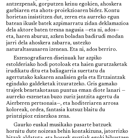
antzezpenak, gorputzen keinu egokien, ahoskera
garbiaren eta ahots-proiekzioaren bidez. Kontu
horietan insistitzen dut, zeren eta aurreko egun
batean ikusle batek azpimarratu zidan deklamazioa
dela aktore baten tresna nagusia —eta ni, ados—
eta, haren aburuz, azken boladan badirudi modan
jarri dela ahoskera zabarra, ustezko
naturaltasunaren izenean. Eta ni, ados berriro.
Eszenografiaren diseinuak lur azpiko
estolderiako hodi potoloak eta haien gurutzaketak
irudikatu ditu eta baliagarria suertatu da
agertutako kakaren analisien gela eta Ertzaintzak
egindako galdeketak itxuratzeko. Gris gamako
trajeek benetakotasun puntua eman diote lanari —
aurreko eszenetan buzo zuriz jantzita agertu da
Aierberen pertsonaia—, eta hoditeriaren arrosa
koloreak, ordea, fantasia kutsuz blaitu du
printzipioz ezinezkoa zena.
Gaurko euskal musikako pasarte batzuek
hornitu dute noizean behin kontakizuna, jatorrizko