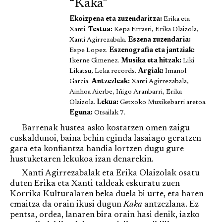
“Kaka”
Ekoizpena eta zuzendaritza:
Erika eta
Xanti.
Testua:
Kepa Errasti, Erika Olaizola,
Xanti Agirrezabala.
Eszena zuzendaria:
Espe Lopez.
Eszenografia eta jantziak:
Ikerne Gimenez.
Musika eta hitzak:
Liki
Likatsu, Leka records.
Argiak:
Imanol
Garcia.
Antzezleak:
Xanti Agirrezabala,
Ainhoa Aierbe, Iñigo Aranbarri, Erika
Olaizola.
Lekua:
Getxoko Muxikebarri aretoa.
Eguna:
Otsailak 7.
Barrenak hustea asko kostatzen omen zaigu
euskaldunoi, baina behin eginda lasaiago geratzen
gara eta konfiantza handia lortzen dugu gure
hustuketaren lekukoa izan denarekin.
Xanti Agirrezabalak eta Erika Olaizolak osatu
duten Erika eta Xanti taldeak eskuratu zuen
Korrika Kulturalaren beka duela bi urte, eta haren
emaitza da orain ikusi dugun
Kaka
antzezlana. Ez
pentsa, ordea, lanaren bira orain hasi denik, iazko