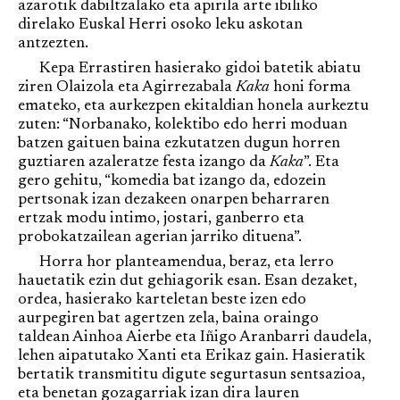
azarotik dabiltzalako eta apirila arte ibiliko
direlako Euskal Herri osoko leku askotan
antzezten.
Kepa Errastiren hasierako gidoi batetik abiatu
ziren Olaizola eta Agirrezabala
Kaka
honi forma
emateko, eta aurkezpen ekitaldian honela aurkeztu
zuten: “Norbanako, kolektibo edo herri moduan
batzen gaituen baina ezkutatzen dugun horren
guztiaren azaleratze festa izango da
Kaka
”. Eta
gero gehitu, “komedia bat izango da, edozein
pertsonak izan dezakeen onarpen beharraren
ertzak modu intimo, jostari, ganberro eta
probokatzailean agerian jarriko dituena”.
Horra hor planteamendua, beraz, eta lerro
hauetatik ezin dut gehiagorik esan. Esan dezaket,
ordea, hasierako karteletan beste izen edo
aurpegiren bat agertzen zela, baina oraingo
taldean Ainhoa Aierbe eta Iñigo Aranbarri daudela,
lehen aipatutako Xanti eta Erikaz gain. Hasieratik
bertatik transmititu digute segurtasun sentsazioa,
eta benetan gozagarriak izan dira lauren