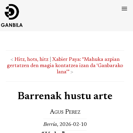
<
Hitz, hots, hitz
|
Xabier Paya: “Mahuka azpian
gertatzen den magia kontatzea izan da ‘Ganbarako
lana’”
>
Barrenak hustu arte
Agus Perez
Berria
, 2026-02-10