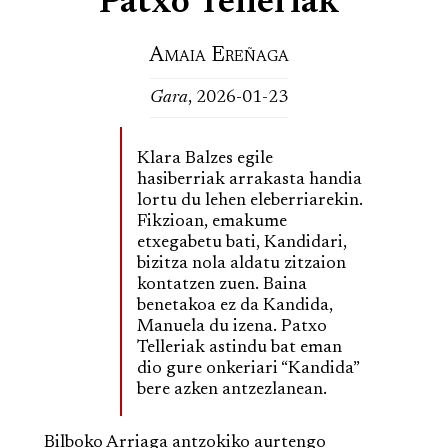
Patxo Telleriak
Amaia Ereñaga
Gara
, 2026-01-23
Klara Balzes egile
hasiberriak arrakasta handia
lortu du lehen eleberriarekin.
Fikzioan, emakume
etxegabetu bati, Kandidari,
bizitza nola aldatu zitzaion
kontatzen zuen. Baina
benetakoa ez da Kandida,
Manuela du izena. Patxo
Telleriak astindu bat eman
dio gure onkeriari “Kandida”
bere azken antzezlanean.
Bilboko Arriaga antzokiko aurtengo