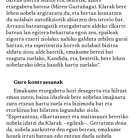
batena (Nerea Mazo) eta, bestetik, andre
etxegabetu batena (Miren Gaztañaga). Klarak bere
lehen nobela argitaratu du, eta bertan kontatzen
du nolabait autofikziotik abiatzen den istorio bat.
Arrazoi batzuengatik etxegabetuen aldeko elkarte
batean lan egitera behartuta egon zen, epaileak
zigorra ezarri ziolako; nahiko galduta zebilen garai
hartan, eta esperientzia horrek nolabait bizitza
aldatu zion; alde batetik, emakume berezi bat
ezagutu zuelako, Kandida, eta, bestetik, bere lehen
nobelarako ideia handik hartu zuelako”.
Gure kontraesanak
Emakume etxegabetu hori desagertu eta hiltzat
eman zuten, baina idazleak bere nobelan imajinatu
zuen etxean hartu zuela eta bizimodu bat eta
etorkizun bat bilatzen lagunduko ziola.
“Esperantzaz, elkartasunez eta maitasunez beteriko
nobela idatzi du Klarak —egileak—. Gertatzen dena
da, nobela aurkezten den egun berean, emakume
honek irrati batean-edo entzun duela nobela