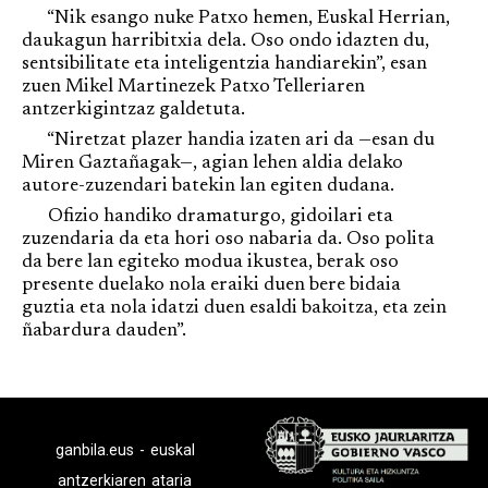
“Nik esango nuke Patxo hemen, Euskal Herrian,
daukagun harribitxia dela. Oso ondo idazten du,
sentsibilitate eta inteligentzia handiarekin”, esan
zuen Mikel Martinezek Patxo Telleriaren
antzerkigintzaz galdetuta.
“Niretzat plazer handia izaten ari da —esan du
Miren Gaztañagak—, agian lehen aldia delako
autore-zuzendari batekin lan egiten dudana.
Ofizio handiko dramaturgo, gidoilari eta
zuzendaria da eta hori oso nabaria da. Oso polita
da bere lan egiteko modua ikustea, berak oso
presente duelako nola eraiki duen bere bidaia
guztia eta nola idatzi duen esaldi bakoitza, eta zein
ñabardura dauden”.
ganbila.eus - euskal
antzerkiaren ataria