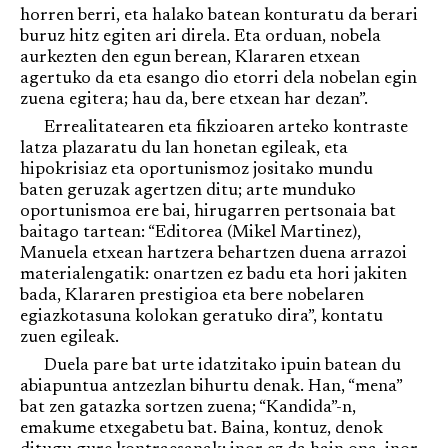
horren berri, eta halako batean konturatu da berari
buruz hitz egiten ari direla. Eta orduan, nobela
aurkezten den egun berean, Klararen etxean
agertuko da eta esango dio etorri dela nobelan egin
zuena egitera; hau da, bere etxean har dezan”.
Errealitatearen eta fikzioaren arteko kontraste
latza plazaratu du lan honetan egileak, eta
hipokrisiaz eta oportunismoz jositako mundu
baten geruzak agertzen ditu; arte munduko
oportunismoa ere bai, hirugarren pertsonaia bat
baitago tartean: “Editorea (Mikel Martinez),
Manuela etxean hartzera behartzen duena arrazoi
materialengatik: onartzen ez badu eta hori jakiten
bada, Klararen prestigioa eta bere nobelaren
egiazkotasuna kolokan geratuko dira”, kontatu
zuen egileak.
Duela pare bat urte idatzitako ipuin batean du
abiapuntua antzezlan bihurtu denak. Han, “mena”
bat zen gatazka sortzen zuena; “Kandida”-n,
emakume etxegabetu bat. Baina, kontuz, denok