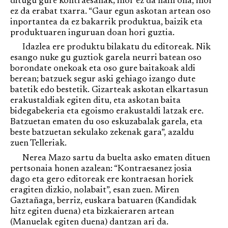
ditugu gure kontraesanak; inor ez da hain ona, inor
ez da erabat txarra. “Gaur egun askotan artean oso
inportantea da ez bakarrik produktua, baizik eta
produktuaren inguruan doan hori guztia.
Idazlea ere produktu bilakatu du editoreak. Nik
esango nuke gu guztiok garela neurri batean oso
borondate onekoak eta oso gure baitakoak aldi
berean; batzuek segur aski gehiago izango dute
batetik edo bestetik. Gizarteak askotan elkartasun
erakustaldiak egiten ditu, eta askotan baita
bidegabekeria eta egoismo erakustaldi latzak ere.
Batzuetan ematen du oso eskuzabalak garela, eta
beste batzuetan sekulako zekenak gara”, azaldu
zuen Telleriak.
Nerea Mazo sartu da buelta asko ematen dituen
pertsonaia honen azalean: “Kontraesanez josia
dago eta gero editoreak ere kontraesan horiek
eragiten dizkio, nolabait”, esan zuen. Miren
Gaztañaga, berriz, euskara batuaren (Kandidak
hitz egiten duena) eta bizkaieraren artean
(Manuelak egiten duena) dantzan ari da.