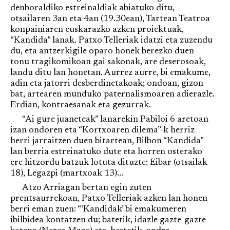
denboraldiko estreinaldiak abiatuko ditu,
otsailaren 3an eta 4an (19.30ean), Tartean Teatroa
konpainiaren euskarazko azken proiektuak,
“Kandida” lanak. Patxo Telleriak idatzi eta zuzendu
du, eta antzerkigile oparo honek berezko duen
tonu tragikomikoan gai sakonak, are deserosoak,
landu ditu lan honetan. Aurrez aurre, bi emakume,
adin eta jatorri desberdinetakoak; ondoan, gizon
bat, artearen munduko paternalismoaren adierazle.
Erdian, kontraesanak eta gezurrak.
“Ai gure juaneteak” lanarekin Pabiloi 6 aretoan
izan ondoren eta “Kortxoaren dilema”-k herriz
herri jarraitzen duen bitartean, Bilbon “Kandida”
lan berria estreinatuko dute eta horren osterako
ere hitzordu batzuk lotuta dituzte: Eibar (otsailak
18), Legazpi (martxoak 13)...
Atzo Arriagan bertan egin zuten
prentsaurrekoan, Patxo Telleriak azken lan honen
berri eman zuen: “‘Kandidak’ bi emakumeren
ibilbidea kontatzen du; batetik, idazle gazte-gazte