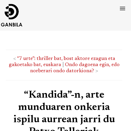
<
“7 urte”: thriller bat, bost aktore ezagun eta
gakoetako bat, euskara
|
Ondo dagoena egin, edo
norberari ondo datorkiona?
>
“Kandida”-n, arte
munduaren onkeria
ispilu aurrean jarri du