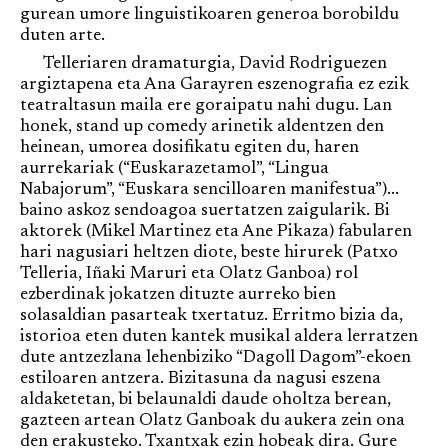
gurean umore linguistikoaren generoa borobildu
duten arte.
Telleriaren dramaturgia, David Rodriguezen
argiztapena eta Ana Garayren eszenografia ez ezik
teatraltasun maila ere goraipatu nahi dugu. Lan
honek, stand up comedy arinetik aldentzen den
heinean, umorea dosifikatu egiten du, haren
aurrekariak (“Euskarazetamol”, “Lingua
Nabajorum”, “Euskara sencilloaren manifestua”)...
baino askoz sendoagoa suertatzen zaigularik. Bi
aktorek (Mikel Martinez eta Ane Pikaza) fabularen
hari nagusiari heltzen diote, beste hirurek (Patxo
Telleria, Iñaki Maruri eta Olatz Ganboa) rol
ezberdinak jokatzen dituzte aurreko bien
solasaldian pasarteak txertatuz. Erritmo bizia da,
istorioa eten duten kantek musikal aldera lerratzen
dute antzezlana lehenbiziko “Dagoll Dagom”-ekoen
estiloaren antzera. Bizitasuna da nagusi eszena
aldaketetan, bi belaunaldi daude oholtza berean,
gazteen artean Olatz Ganboak du aukera zein ona
den erakusteko. Txantxak ezin hobeak dira. Gure