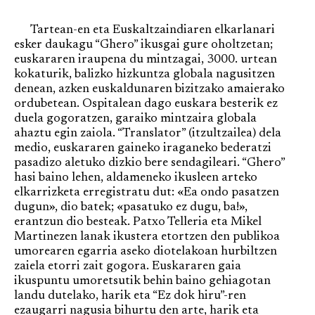
Tartean-en eta Euskaltzaindiaren elkarlanari
esker daukagu “Ghero” ikusgai gure oholtzetan;
euskararen iraupena du mintzagai, 3000. urtean
kokaturik, balizko hizkuntza globala nagusitzen
denean, azken euskaldunaren bizitzako amaierako
ordubetean. Ospitalean dago euskara besterik ez
duela gogoratzen, garaiko mintzaira globala
ahaztu egin zaiola. “Translator” (itzultzailea) dela
medio, euskararen gaineko iraganeko bederatzi
pasadizo aletuko dizkio bere sendagileari. “Ghero”
hasi baino lehen, aldameneko ikusleen arteko
elkarrizketa erregistratu dut: «Ea ondo pasatzen
dugun», dio batek; «pasatuko ez dugu, ba!»,
erantzun dio besteak. Patxo Telleria eta Mikel
Martinezen lanak ikustera etortzen den publikoa
umorearen egarria aseko diotelakoan hurbiltzen
zaiela etorri zait gogora. Euskararen gaia
ikuspuntu umoretsutik behin baino gehiagotan
landu dutelako, harik eta “Ez dok hiru”-ren
ezaugarri nagusia bihurtu den arte, harik eta