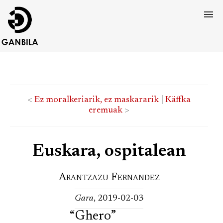
<
Ez moralkeriarik, ez maskararik
|
Käffka
eremuak
>
Euskara, ospitalean
Arantzazu Fernandez
Gara
, 2019-02-03
“Ghero”