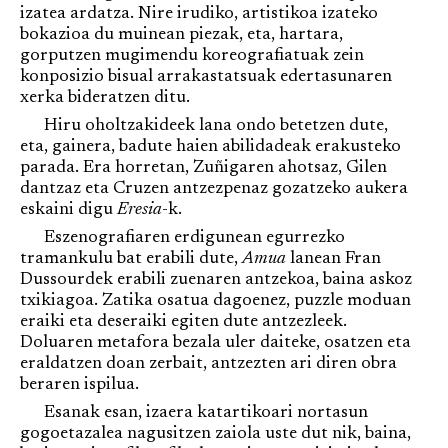
izatea ardatza. Nire irudiko, artistikoa izateko
bokazioa du muinean piezak, eta, hartara,
gorputzen mugimendu koreografiatuak zein
konposizio bisual arrakastatsuak edertasunaren
xerka bideratzen ditu.
Hiru oholtzakideek lana ondo betetzen dute,
eta, gainera, badute haien abilidadeak erakusteko
parada. Era horretan, Zuñigaren ahotsaz, Gilen
dantzaz eta Cruzen antzezpenaz gozatzeko aukera
eskaini digu
Eresia
-k.
Eszenografiaren erdigunean egurrezko
tramankulu bat erabili dute,
Amua
lanean Fran
Dussourdek erabili zuenaren antzekoa, baina askoz
txikiagoa. Zatika osatua dagoenez, puzzle moduan
eraiki eta deseraiki egiten dute antzezleek.
Doluaren metafora bezala uler daiteke, osatzen eta
eraldatzen doan zerbait, antzezten ari diren obra
beraren ispilua.
Esanak esan, izaera katartikoari nortasun
gogoetazalea nagusitzen zaiola uste dut nik, baina,