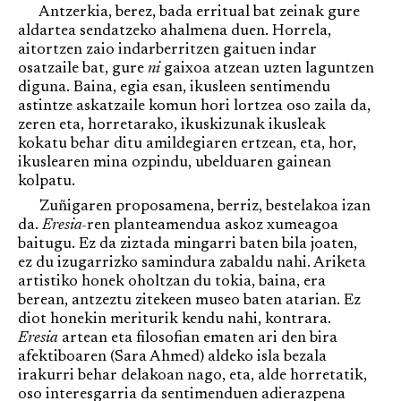
Antzerkia, berez, bada erritual bat zeinak gure
aldartea sendatzeko ahalmena duen. Horrela,
aitortzen zaio indarberritzen gaituen indar
osatzaile bat, gure
ni
gaixoa atzean uzten laguntzen
diguna. Baina, egia esan, ikusleen sentimendu
astintze askatzaile komun hori lortzea oso zaila da,
zeren eta, horretarako, ikuskizunak ikusleak
kokatu behar ditu amildegiaren ertzean, eta, hor,
ikuslearen mina ozpindu, ubelduaren gainean
kolpatu.
Zuñigaren proposamena, berriz, bestelakoa izan
da.
Eresia-
ren planteamendua askoz xumeagoa
baitugu. Ez da ziztada mingarri baten bila joaten,
ez du izugarrizko samindura zabaldu nahi. Ariketa
artistiko honek oholtzan du tokia, baina, era
berean, antzeztu zitekeen museo baten atarian. Ez
diot honekin meriturik kendu nahi, kontrara.
Eresia
artean eta filosofian ematen ari den bira
afektiboaren (Sara Ahmed) aldeko isla bezala
irakurri behar delakoan nago, eta, alde horretatik,
oso interesgarria da sentimenduen adierazpena