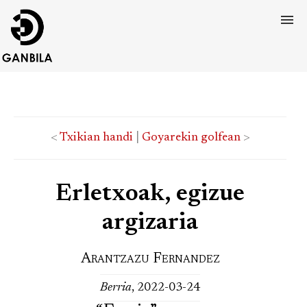
<
Txikian handi
|
Goyarekin golfean
>
Erletxoak, egizue
argizaria
Arantzazu Fernandez
Berria
, 2022-03-24