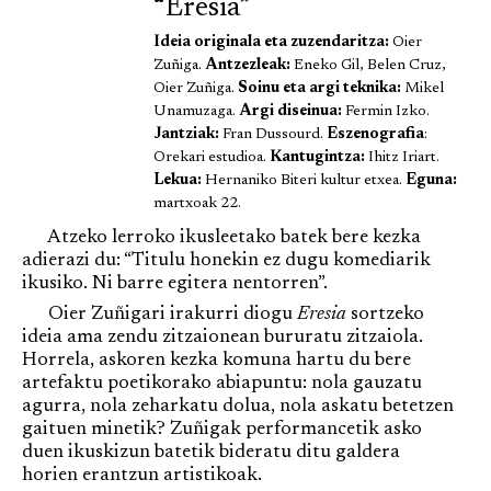
“Eresia”
Ideia originala eta zuzendaritza:
Oier
Zuñiga.
Antzezleak:
Eneko Gil, Belen Cruz,
Oier Zuñiga.
Soinu eta argi teknika:
Mikel
Unamuzaga.
Argi diseinua:
Fermin Izko.
Jantziak:
Fran Dussourd.
Eszenografia
:
Orekari estudioa.
Kantugintza:
Ihitz Iriart.
Lekua:
Hernaniko Biteri kultur etxea.
Eguna:
martxoak 22.
Atzeko lerroko ikusleetako batek bere kezka
adierazi du: “Titulu honekin ez dugu komediarik
ikusiko. Ni barre egitera nentorren”.
Oier Zuñigari irakurri diogu
Eresia
sortzeko
ideia ama zendu zitzaionean bururatu zitzaiola.
Horrela, askoren kezka komuna hartu du bere
artefaktu poetikorako abiapuntu: nola gauzatu
agurra, nola zeharkatu dolua, nola askatu betetzen
gaituen minetik? Zuñigak performancetik asko
duen ikuskizun batetik bideratu ditu galdera
horien erantzun artistikoak.