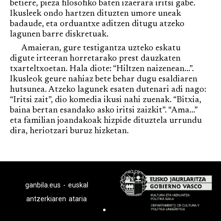
betiere, pieza filosofiko baten izaerara iritsi gabe.
Ikusleek ondo hartzen dituzten umore uneak
badaude, eta orduantxe aditzen ditugu atzeko
lagunen barre diskretuak.
Amaieran, gure testigantza uzteko eskatu
digute irteeran horretarako prest dauzkaten
txarteltxoetan. Hala diote: “Hiltzen naizenean…”.
Ikusleok geure nahiaz bete behar dugu esaldiaren
hutsunea. Atzeko lagunek esaten dutenari adi nago:
“Iritsi zait”, dio komedia ikusi nahi zuenak. “Bitxia,
baina bertan esandako asko iritsi zaizkit”. “Ama…”
eta familian joandakoak hizpide dituztela urrundu
dira, heriotzari buruz hizketan.
ganbila.eus - euskal
antzerkiaren ataria