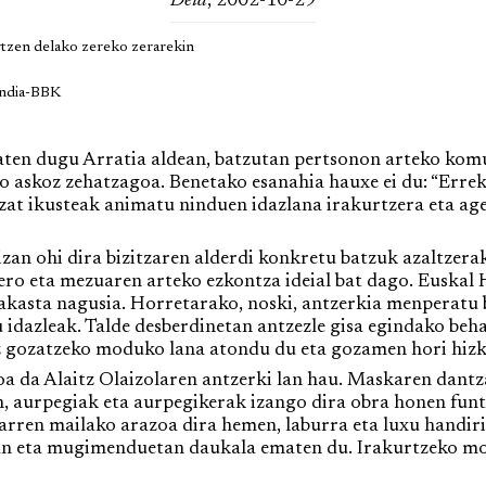
Deia
, 2002-10-29
tzen delako zereko zerarekin
india-BBK
ten dugu Arratia aldean, batzutan pertsonon arteko komun
no askoz zehatzagoa. Benetako esanahia hauxe ei du: “Errek
tzat ikusteak animatu ninduen idazlana irakurtzera eta ager
an ohi dira bizitzaren alderdi konkretu batzuk azaltzer
ro eta mezuaren arteko ezkontza ideial bat dago. Euskal 
rakasta nagusia. Horretarako, noski, antzerkia menperatu
 idazleak. Talde desberdinetan antzezle gisa egindako beha
uz gozatzeko moduko lana atondu du eta gozamen hori hiz
da Alaitz Olaizolaren antzerki lan hau. Maskaren dantza
n, aurpegiak eta aurpegikerak izango dira obra honen funt
garren mailako arazoa dira hemen, laburra eta luxu handir
tan eta mugimenduetan daukala ematen du. Irakurtzeko mo