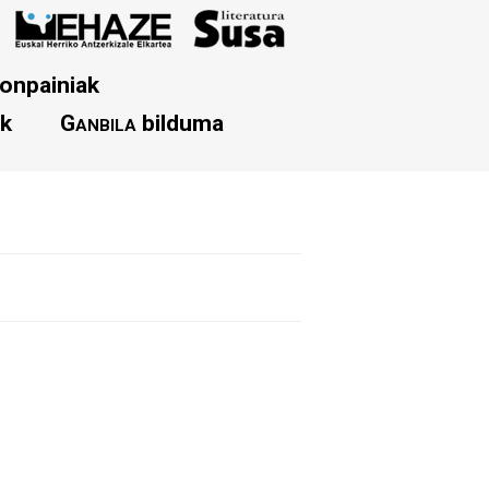
onpainiak
ak
Ganbila
bilduma