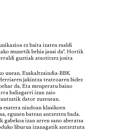
ikazioa ez baita izaten esaldi
ako munetik behia jausi da”. Hortik
raldi guztiak atsotitzez josita
ako unean. Euskaltzaindia-BBK
Herriaren jakintza teatroaren bidez
 behar da. Eta menperatu baino
rra baliagarri izan zaio
kuntzatik dator zuzenean.
 esatera nindoan klasikoen
sa, egunen batean antzezten bada.
ik gabekoa izan arren sano aberatsa
duko liburua izanagatik antzeztuta