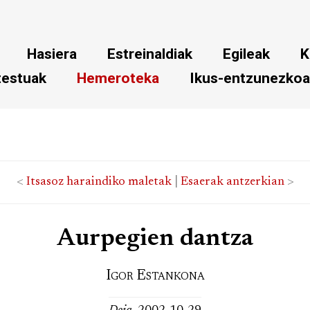
Hasiera
Estreinaldiak
Egileak
K
testuak
Hemeroteka
Ikus-entzunezko
<
Itsasoz haraindiko maletak
|
Esaerak antzerkian
>
Aurpegien dantza
Igor Estankona