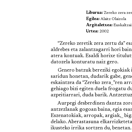
Liburua:
Zereko zera zer
Egilea:
Alaitz Olaizola
Argitaletxea:
Euskaltza
Urtea:
2002
“Zereko zeretik zera zertu da” esa
aldrebes eta zalantzagarri hori bai
atera kontuak. Esaldi horixe titulu
datozela konturatu naiz gero.
Genero batzuk bereziki egokiak iz
saridun honetan, dudarik gabe, gene
eskaintzea da “Zereko zera_”ren ar
gehiago bizi egiten duela frogatu du
azpeitiarrari, duda barik. Antzezt
Aurpegi desberdinen dantza zoroa 
antzezlanak gogoan baina, egia esa
Eszenatokiak, arropak, argiak,_ bi
delako. Aberastasuna elkarrizkete
ikusteko irrika sortzen du, benetan.