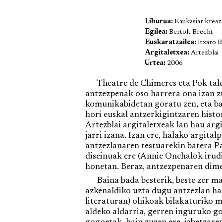
Liburua:
Kaukasiar kreaz
Egilea:
Bertolt Brecht
Euskaratzailea:
Itxaro 
Argitaletxea:
Artezblai
Urtea:
2006
Theatre de Chimeres eta Pok tald
antzezpenak oso harrera ona izan zu
komunikabidetan goratu zen, eta bai
hori euskal antzerkigintzaren histo
Artezblai argitaletxeak lan hau arg
jarri izana. Izan ere, halako argit
antzezlanaren testuarekin batera P
diseinuak ere (Annie Onchalok irudi
honetan. Beraz, antzezpenaren dimen
Baina bada besterik, beste zer mam
azkenaldiko uzta dugu antzezlan ha
literaturan) ohikoak bilakaturiko mo
aldeko aldarria, gerren inguruko go