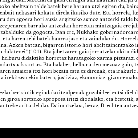
en inguruan. Jabetzaren gaiaren inguruan hausnarrean ja
oko abeltzain talde batek bere harana utzi egiten du, bai
enbait nekazari kokatu direla ikusiko dute. Eta horrela, l
ru den egoera hori auzia argitzeko asmoz antzerki talde b
ntzezpenaren barruko antzezlan horretan mintzagaia ere ja
z zabalduko da gogoeta. Izan ere, Nukhako gobernadorea
, eta haren sehi batek haurra jaso eta zainduko du. Horre
ena. Azken batean, bigarren istorio hori abeltzainentzako
n dakitenei” (101). Eta jabetzaren gaia jorratzeko ukitu di
, helburu didaktiko horretaz haratagoko xarma piztarazi 
rtsuak sortuz. Eta halaber, helburu den mezuaz gain, te
aren amaiera itxi hori bezain estu ez direnak, eta irakurl
a irekitzearekin batera, justiziaz, ekonomiaz, gizon-ema
ko bertsiotik egindako itzulpenak gozabideei eutsi dielak
n giroa sortzeko aproposa iritzi diodalako, eta bestetik,
o trebe aritu delako. Estimatzekoa, beraz, Brechten antzez