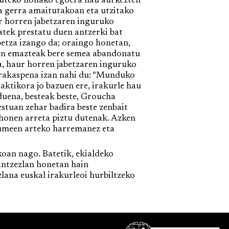
rduteko honako egoera hau aurkezten
na gerra amaitutakoan eta utzitako
ur horren jabetzaren inguruko
atek prestatu duen antzerki bat
betza izango da; oraingo honetan,
ren emazteak bere semea abandonatu
la, haur horren jabetzaren inguruko
 irakaspena izan nahi du: “Munduko
daktikora jo bazuen ere, irakurle hau
duena, besteak beste, Groucha
stuan zehar badira beste zenbait
e honen arreta piztu dutenak. Azken
kumeen arteko harremanez eta
oan nago. Batetik, ekialdeko
 antzezlan honetan hain
lana euskal irakurleoi hurbiltzeko