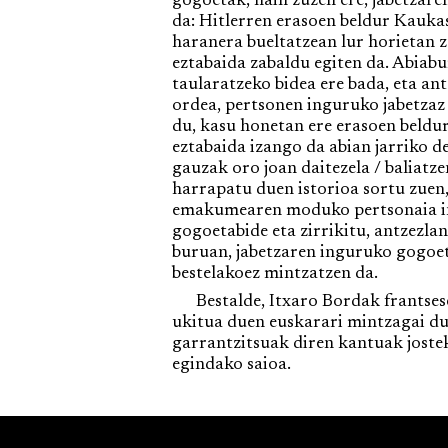
gogoetak, hain zuzen ere, jabetzar
da: Hitlerren erasoen beldur Kaukas
haranera bueltatzean lur horietan z
eztabaida zabaldu egiten da. Abiabu
taularatzeko bidea ere bada, eta a
ordea, pertsonen inguruko jabetza
du, kasu honetan ere erasoen beldur
eztabaida izango da abian jarriko d
gauzak oro joan daitezela / baliatze
harrapatu duen istorioa sortu zuen
emakumearen moduko pertsonaia inda
gogoetabide eta zirrikitu, antzezlan
buruan, jabetzaren inguruko gogoet
bestelakoez mintzatzen da.
Bestalde, Itxaro Bordak frantsesez
ukitua duen euskarari mintzagai due
garrantzitsuak diren kantuak jostek
egindako saioa.