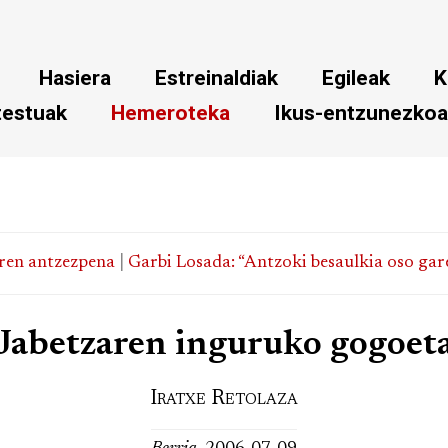
Hasiera
Estreinaldiak
Egileak
K
testuak
Hemeroteka
Ikus-entzunezko
ren antzezpena
|
Garbi Losada: “Antzoki besaulkia oso gare
Jabetzaren inguruko gogoet
Iratxe Retolaza