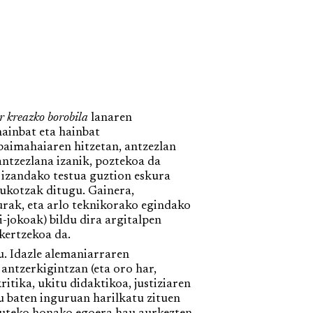
 kreazko borobila
lanaren
hainbat eta hainbat
epaimahaiaren hitzetan, antzezlan
antzezlana izanik, poztekoa da
i izandako testua guztion eskura
kukotzak ditugu. Gainera,
rak, eta arlo teknikorako egindako
-jokoak) bildu dira argitalpen
kertzekoa da.
. Idazle alemaniarraren
ntzerkigintzan (eta oro har,
itika, ukitu didaktikoa, justiziaren
u baten inguruan harilkatu zituen