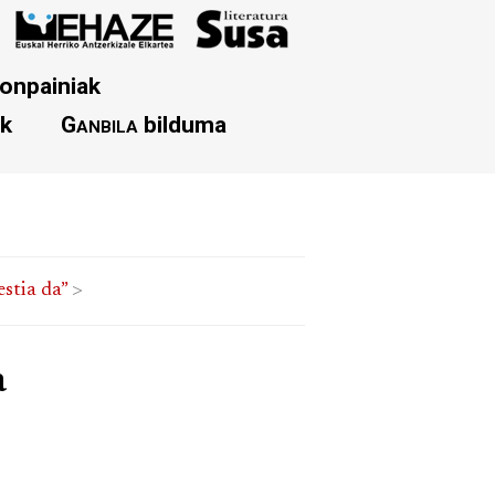
onpainiak
ak
Ganbila
bilduma
stia da”
>
a