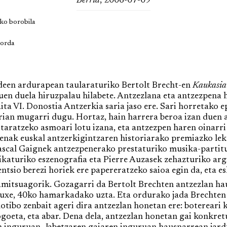
Berria
, 2006-07-09
ko borobila
Borda
een ardurapean taularaturiko Bertolt Brecht-en
Kaukasiar
en duela hiruzpalau hilabete. Antzezlana eta antzezpena 
ta VI. Donostia Antzerkia saria jaso ere. Sari horretako 
rian mugarri dugu. Hortaz, hain harrera beroa izan duen 
itaratzeko asmoari lotu izana, eta antzezpen haren oinarr
alpenak euskal antzerkigintzaren historiarako premiazko le
ascal Gaignek antzezpenerako prestaturiko musika-partitu
katuriko eszenografia eta Pierre Auzasek zehazturiko argi
tsio berezi horiek ere papereratzeko saioa egin da, eta es
itsuagorik. Gozagarri da Bertolt Brechten antzezlan hau
uxe, 40ko hamarkadako uzta. Eta ordurako jada Brechten a
tibo zenbait ageri dira antzezlan honetan ere: botereari kr
goeta, eta abar. Dena dela, antzezlan honetan gai konkret