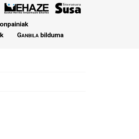
onpainiak
ak
Ganbila
bilduma