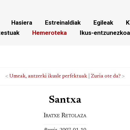
Hasiera
Estreinaldiak
Egileak
K
testuak
Hemeroteka
Ikus-entzunezko
<
Umeak, antzerki ikusle perfektuak
|
Zuria ote da?
>
Santxa
Iratxe Retolaza