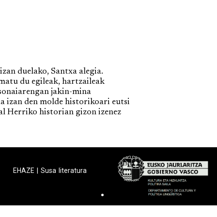
zan duelako, Santxa alegia.
matu du egileak, hartzaileak
tsonaiarengan jakin-mina
a izan den molde historikoari eutsi
kal Herriko historian gizon izenez
EHAZE
|
Susa literatura