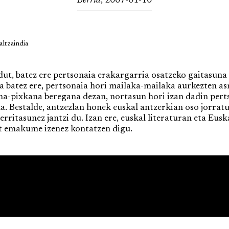
Berria
, 2007-01-10
ltzaindia
, batez ere pertsonaia erakargarria osatzeko gaitasuna i
a batez ere, pertsonaia hori mailaka-mailaka aurkezten as
na-pixkana beregana dezan, nortasun hori izan dadin per
a. Bestalde, antzezlan honek euskal antzerkian oso jorratu
erritasunez jantzi du. Izan ere, euskal literaturan eta Eus
at emakume izenez kontatzen digu.