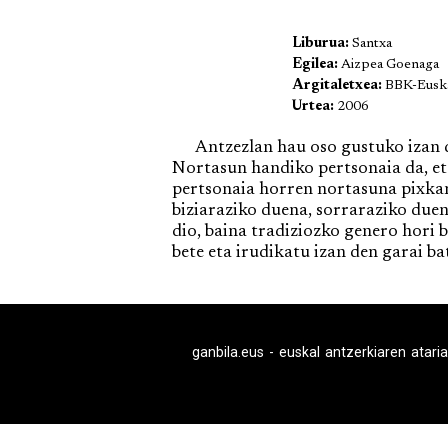
Liburua:
Santxa
Egilea:
Aizpea Goenaga
Argitaletxea:
BBK-Euska
Urtea:
2006
Antzezlan hau oso gustuko izan dut
Nortasun handiko pertsonaia da, et
pertsonaia horren nortasuna pixka
biziaraziko duena, sorraraziko duen
dio, baina tradiziozko genero hori b
bete eta irudikatu izan den garai b
ganbila.eus - euskal antzerkiaren ataria