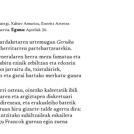
ategi, Xabier Amuriza, Eneritz Artetxe.
erria.
Eguna:
Apirilak 26.
nbardaketaren urtemugan
Gernika
a herritarren partehartzearekin.
eneralaren herra-mezu famatua eta
bitu ezinik zebiltzan eta edozein
 jarraitu du, txistulariek,
en-eta garai hartako merkatu-gunea
 ostean, oinezko kaleetatik ibili
earen eta argiztapen diskretuari
direnean, eta erakusleiho batetik
an hiru gizarte-talde agertu dira:
ntzitako suhiltzaileak eskailera
igu Francok gurean egin zuena