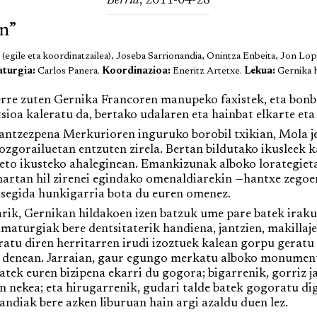
Berria
, 2011-04-28
n”
(egile eta koordinatzailea), Joseba Sarrionandia, Onintza Enbeita, Jon Lop
aturgia:
Carlos Panera.
Koordinazioa:
Eneritz Artetxe.
Lekua:
Gernika h
erre zuten Gernika Francoren manupeko faxistek, eta bo
sioa kaleratu da, bertako udalaren eta hainbat elkarte et
ntzezpena Merkurioren inguruko borobil txikian, Mola j
ozgorailuetan entzuten zirela. Bertan bildutako ikusleek ka
beto ikusteko ahaleginean. Emankizunak alboko lorategietan
 hartan hil zirenei egindako omenaldiarekin —hantxe zego
i segida hunkigarria bota du euren omenez.
 Gernikan hildakoen izen batzuk ume pare batek irakurri
maturgiak bere dentsitaterik handiena, jantzien, makillaj
ratu diren herritarren irudi izoztuek kalean gorpu geratu 
u denean. Jarraian, gaur egungo merkatu alboko monumentu
tek euren bizipena ekarri du gogora; bigarrenik, gorriz ja
n nekea; eta hirugarrenik, gudari talde batek gogoratu d
andiak bere azken liburuan hain argi azaldu duen lez.