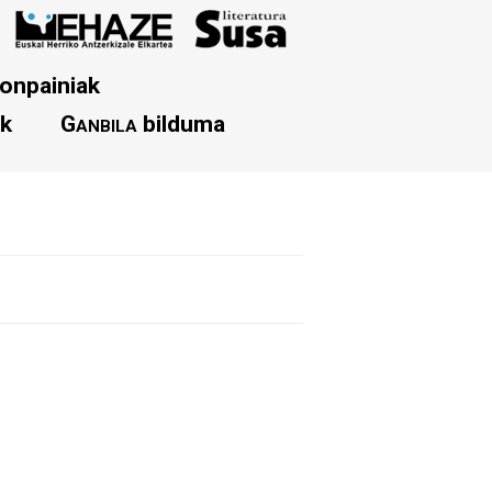
onpainiak
ak
Ganbila
bilduma