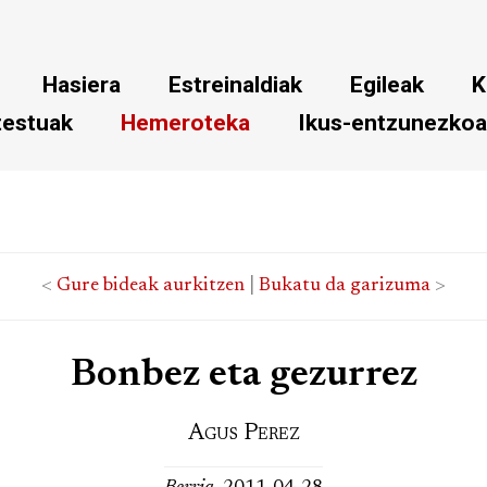
Hasiera
Estreinaldiak
Egileak
K
testuak
Hemeroteka
Ikus-entzunezko
<
Gure bideak aurkitzen
|
Bukatu da garizuma
>
Bonbez eta gezurrez
Agus Perez