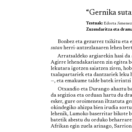
“Gernika suta
Testuak:
Edorta Jimenez 
Zuzendaritza eta dram
Bonbez eta gezurrez txikitu eta 
sutan
herri-antzezlanaren lehen bert
Arratsaldeko argiarekin hasi da a
Agirre lehendakariaren zin egitea b
lekutara igotzen saiatzen ziren, ho
txalapartariek eta dantzariek leku
—, eta emakume talde batek irrintz
Otxandio eta Durango ahaztu barik,
da segizioa eta orduan hartu du dra
esker, gure oroimenean iltzatuta ge
okindegiko ahizpa bien irudia sort
lehenik, Lumoko baserritar bikote ba
batetik abestu du orduko beharrare
Afrikan egin zuela arinago, Sarrion