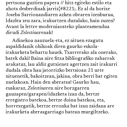
pertsona guztien papera // hitz egiteko estilo eta
ahots desberdinak jarriz¦#8221;. Ez al da horixe
Joseba Sarrionandiaren azken obraren izenburua,
Idazlea zeu zara, irakurtzen duzulako, hain zuzen?
Avant la lettre moderniaosteko planteamendua
dirudi
Zelestina
renak!
Adinekoa nauzuela-eta, ez nituen ezagutu
aspaldidanik ohikoak diren gaurko eskola-
irakurketa behartu hauek. Txarrerako ala onerako,
batek daki! Baina nire fitxa bibliografiko zaharrak
arakatuz, lau aldiz gutxienez agertzen zait irakurri
dudala obra hau jatorrizko bertsioan 21 urte
nituenetik, bakoitzean, jakina, obra berri bat egiten
nuelakoan. Hain den aberatsa! Gaurko hau,
euskaraz,
Zelestina
ren nire borzgarren
gauzapen/garapen/idazketa izan da, bertze
erregistro batekoa, bertze doinu batekoa, eta,
horrexegatik, bertze erronka bat izan zaidana are
irakurketa aberasgarriago batean murgiltzeko.