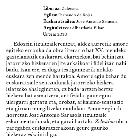
Liburua:
Zelestina
Egilea:
Fernando de Rojas
Euskaratzailea:
Jose Antonio Sarasola
Argitaletxea:
Alberdania-Elkar
Urtea:
2010
Edozein itzultzailerentzat, aldez aurretik amore
egiteko erronka da obra literario bat XV. mendeko
gaztelaniatik euskarara ekartzekoa, bai behintzat
jatorrizko hizkeraren jite arkaikoari fidel izan nahi
badu. Izan ere, ez dugu testigantzarik nolako
euskara zen mende hartakoa. Amore egin behar du
euskaratzaile zentzudunak jatorrizko hizkera
islatzeko ahaleginetan, ez bada jartzen bertze
hizkera bat asmatzera, artifiziala, gaur egun
ulergarri gertatu eta, orobat, arkaismo-sentsazio
eta giroan murgiltzeko modukoa. Amore egin du
horretan Jose Antonio Sarasola itzultzaile
eskarmentudunak, eta garai hartako
Zelestina
obra
paregabea euskaratzerakoan geure gaurko
hizkeraz eskaini digu.