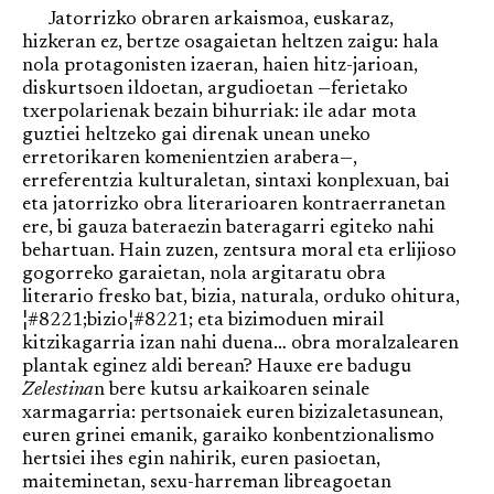
Jatorrizko obraren arkaismoa, euskaraz,
hizkeran ez, bertze osagaietan heltzen zaigu: hala
nola protagonisten izaeran, haien hitz-jarioan,
diskurtsoen ildoetan, argudioetan —ferietako
txerpolarienak bezain bihurriak: ile adar mota
guztiei heltzeko gai direnak unean uneko
erretorikaren komenientzien arabera—,
erreferentzia kulturaletan, sintaxi konplexuan, bai
eta jatorrizko obra literarioaren kontraerranetan
ere, bi gauza bateraezin bateragarri egiteko nahi
behartuan. Hain zuzen, zentsura moral eta erlijioso
gogorreko garaietan, nola argitaratu obra
literario fresko bat, bizia, naturala, orduko ohitura,
¦#8221;bizio¦#8221; eta bizimoduen mirail
kitzikagarria izan nahi duena… obra moralzalearen
plantak eginez aldi berean? Hauxe ere badugu
Zelestina
n bere kutsu arkaikoaren seinale
xarmagarria: pertsonaiek euren bizizaletasunean,
euren grinei emanik, garaiko konbentzionalismo
hertsiei ihes egin nahirik, euren pasioetan,
maiteminetan, sexu-harreman libreagoetan