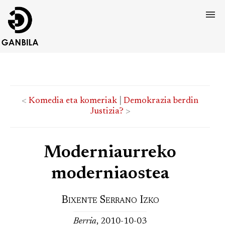
<
Komedia eta komeriak
|
Demokrazia berdin
Justizia?
>
Moderniaurreko
moderniaostea
Bixente Serrano Izko
Berria
, 2010-10-03