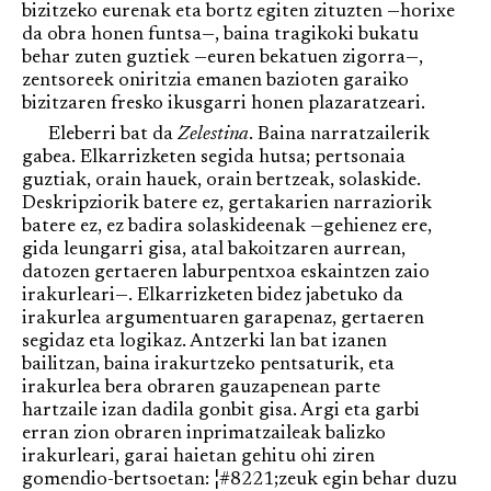
bizitzeko eurenak eta bortz egiten zituzten —horixe
da obra honen funtsa—, baina tragikoki bukatu
behar zuten guztiek —euren bekatuen zigorra—,
zentsoreek oniritzia emanen bazioten garaiko
bizitzaren fresko ikusgarri honen plazaratzeari.
Eleberri bat da
Zelestina
. Baina narratzailerik
gabea. Elkarrizketen segida hutsa; pertsonaia
guztiak, orain hauek, orain bertzeak, solaskide.
Deskripziorik batere ez, gertakarien narraziorik
batere ez, ez badira solaskideenak —gehienez ere,
gida leungarri gisa, atal bakoitzaren aurrean,
datozen gertaeren laburpentxoa eskaintzen zaio
irakurleari—. Elkarrizketen bidez jabetuko da
irakurlea argumentuaren garapenaz, gertaeren
segidaz eta logikaz. Antzerki lan bat izanen
bailitzan, baina irakurtzeko pentsaturik, eta
irakurlea bera obraren gauzapenean parte
hartzaile izan dadila gonbit gisa. Argi eta garbi
erran zion obraren inprimatzaileak balizko
irakurleari, garai haietan gehitu ohi ziren
gomendio-bertsoetan: ¦#8221;zeuk egin behar duzu