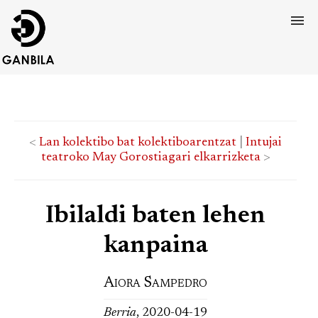
<
Lan kolektibo bat kolektiboarentzat
|
Intujai
teatroko May Gorostiagari elkarrizketa
>
Ibilaldi baten lehen
kanpaina
Aiora Sampedro
Berria
, 2020-04-19