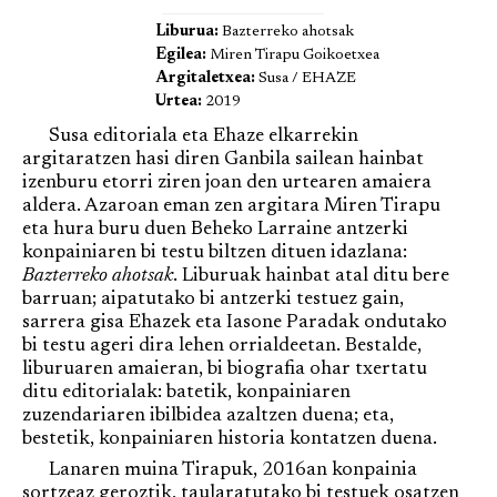
Liburua:
Bazterreko ahotsak
Egilea:
Miren Tirapu Goikoetxea
Argitaletxea:
Susa / EHAZE
Urtea:
2019
Susa editoriala eta Ehaze elkarrekin
argitaratzen hasi diren Ganbila sailean hainbat
izenburu etorri ziren joan den urtearen amaiera
aldera. Azaroan eman zen argitara Miren Tirapu
eta hura buru duen Beheko Larraine antzerki
konpainiaren bi testu biltzen dituen idazlana:
Bazterreko ahotsak
. Liburuak hainbat atal ditu bere
barruan; aipatutako bi antzerki testuez gain,
sarrera gisa Ehazek eta Iasone Paradak ondutako
bi testu ageri dira lehen orrialdeetan. Bestalde,
liburuaren amaieran, bi biografia ohar txertatu
ditu editorialak: batetik, konpainiaren
zuzendariaren ibilbidea azaltzen duena; eta,
bestetik, konpainiaren historia kontatzen duena.
Lanaren muina Tirapuk, 2016an konpainia
sortzeaz geroztik, taularatutako bi testuek osatzen