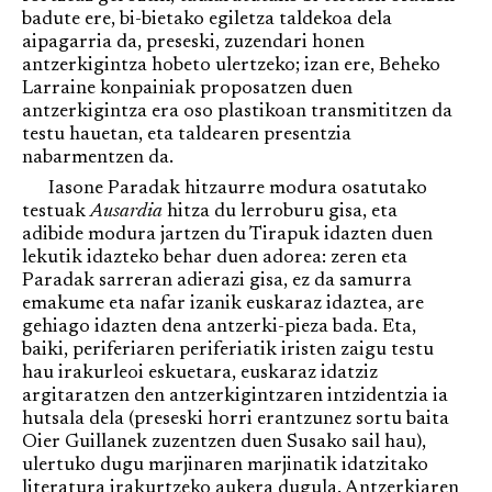
badute ere, bi-bietako egiletza taldekoa dela
aipagarria da, preseski, zuzendari honen
antzerkigintza hobeto ulertzeko; izan ere, Beheko
Larraine konpainiak proposatzen duen
antzerkigintza era oso plastikoan transmititzen da
testu hauetan, eta taldearen presentzia
nabarmentzen da.
Iasone Paradak hitzaurre modura osatutako
testuak
Ausardia
hitza du lerroburu gisa, eta
adibide modura jartzen du Tirapuk idazten duen
lekutik idazteko behar duen adorea: zeren eta
Paradak sarreran adierazi gisa, ez da samurra
emakume eta nafar izanik euskaraz idaztea, are
gehiago idazten dena antzerki-pieza bada. Eta,
baiki, periferiaren periferiatik iristen zaigu testu
hau irakurleoi eskuetara, euskaraz idatziz
argitaratzen den antzerkigintzaren intzidentzia ia
hutsala dela (preseski horri erantzunez sortu baita
Oier Guillanek zuzentzen duen Susako sail hau),
ulertuko dugu marjinaren marjinatik idatzitako
literatura irakurtzeko aukera dugula. Antzerkiaren