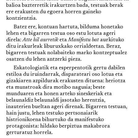
balioa bazterretik irakurtzen bada, testuak berak
ere erakusten du egoera horren gaineko
kontzientzia.
Batez ere, kontuan hartuta, bilduma honetako
lehen eta bigarren testua oso estu lotuta ageri
direla:
Atte hil aurretik
eta
Manifestu bat
aurkituko
ditu irakurleak liburuxkako orrialdeetan. Beraz,
bigarren testuak nolabaiteko marko kontzeptualez
osatzen du lehen antzerki pieza.
Eskatologiatik eta esperpentotik gertu dabilen
estiloa du iruindarrak, disparateari oso lotua eta
gizakiaren azpildurak erakusten dituena: heriotza
eta munstroak dira motibo nagusia; beste
munduaren eta honen arteko sineskeriak eta
belaunaldiz belaunaldi jasotako herentzia,
inauterien bueltan ageri direnak. Bigarren testuan,
hain justu, lehen testuko pertsonaiarik
histrionikoena bihurtuko da manifestuko
protagonista: hildako berpiztua makabrora
gerturatuz horrela.