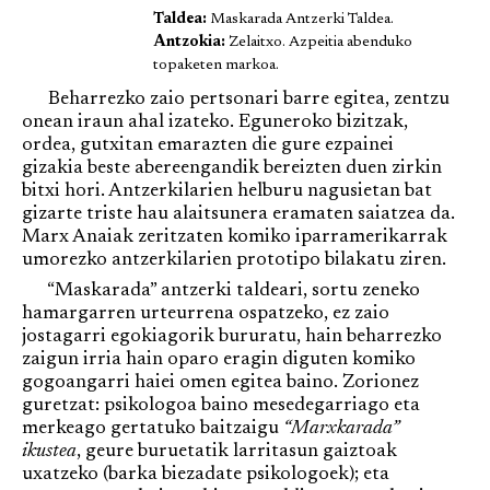
Taldea:
Maskarada Antzerki Taldea.
Antzokia:
Zelaitxo. Azpeitia abenduko
topaketen markoa.
Beharrezko zaio pertsonari barre egitea, zentzu
onean iraun ahal izateko. Eguneroko bizitzak,
ordea, gutxitan emarazten die gure ezpainei
gizakia beste abereengandik bereizten duen zirkin
bitxi hori. Antzerkilarien helburu nagusietan bat
gizarte triste hau alaitsunera eramaten saiatzea da.
Marx Anaiak zeritzaten komiko iparramerikarrak
umorezko antzerkilarien prototipo bilakatu ziren.
“Maskarada” antzerki taldeari, sortu zeneko
hamargarren urteurrena ospatzeko, ez zaio
jostagarri egokiagorik bururatu, hain beharrezko
zaigun irria hain oparo eragin diguten komiko
gogoangarri haiei omen egitea baino. Zorionez
guretzat: psikologoa baino mesedegarriago eta
merkeago gertatuko baitzaigu
“Marxkarada”
ikustea
, geure buruetatik larritasun gaiztoak
uxatzeko (barka biezadate psikologoek); eta