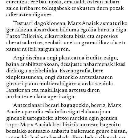
eurentzat ere bai, noski, emanaldi ostean nabari
zaien irribarre tolesgabeak erakusten duen pozak
adierazten digunez.
Testuari dagokionean, Marx Anaiek asmaturiko
gertakizun absurdoen bilduma egokia burutu digu
Patxo Telleriak, elkarrizketa bizia eta espresioz
aberatsa lortuz, zenbait unetan gramatikaz ahaztu
xamarra ibili zaigun arren.
Argi diseinua ongi planteatua iruditu zaigu,
baina erabiltzerakoan, desajuste nabarmenak ikusi
dizkiogu noizbehinka. Eszenografia, bere
xinpletasunean, ongi datorkio antzezlanaren
giroari piano multierabilgarria ardatz zaiola.
Janzkeran eta makillajean artetsu diren
norbaitzuen lana ageri zaigu.
Antzezlanari berari bagagozkio, berriz, Marx
Anaien parodia eskainiko zigutelakoan joan
ginenok ustegabeko altxorrarekin egin genuen
topo: Marx Anaiak bizi-bizirik aurrean bagenitu
bezalako sentsazio anbaitu baikenuen geure baitan,