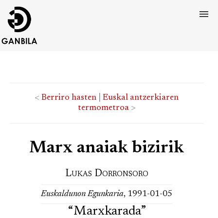
<
Berriro hasten
|
Euskal antzerkiaren
termometroa
>
Marx anaiak bizirik
Lukas Dorronsoro
Euskaldunon Egunkaria
, 1991-01-05
“Marxkarada”