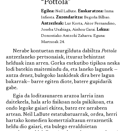
“Pottola”
Egilea:
Neil LaBute.
Euskaratzea:
Inma
Infiesta.
Zuzendaritza:
Begoña Bilbao.
Antzezleak:
Lur Korta, Aitor Fernandino,
Joseba Usabiaga, Ainhoa Garai.
Lekua:
Donostiako Antzoki Zaharra. Eguna:
Martxoak 24.
Nerabe kontuetan murgilduta dabiltza
Pottola
antzezlaneko pertsonaiak, itxuraz behintzat
helduak izan arren. Gorka exekutibo tipikoa neska
lodi batekin maitemindu da, eta laneko lagunek —
antza denez, bulegoko lankideak dira bere lagun
bakarrak— barre egiten diote, batere gupidarik
gabe.
Egia da loditasunaren arazoa larria izan
daitekeela, hala arlo fisikoan nola psikikoan, eta
ondo legoke gaiari ekitea, batez ere nerabeen
artean. Neil LaBute estatubatuarrak, ordea, herri
hartako komedien komertzialtasun errazenetik
heldu dio gaiari, eta bulego erraldoietan