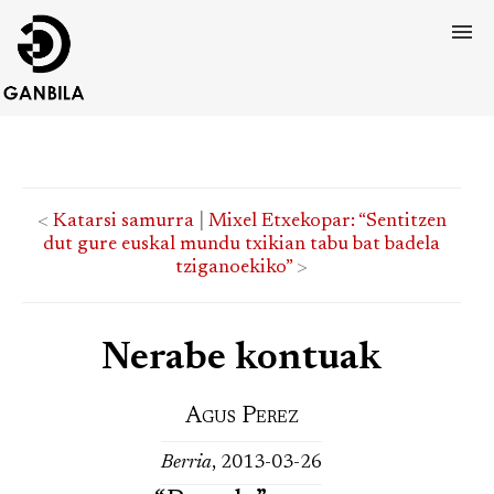
<
Katarsi samurra
|
Mixel Etxekopar: “Sentitzen
dut gure euskal mundu txikian tabu bat badela
tziganoekiko”
>
Nerabe kontuak
Agus Perez
Berria
, 2013-03-26