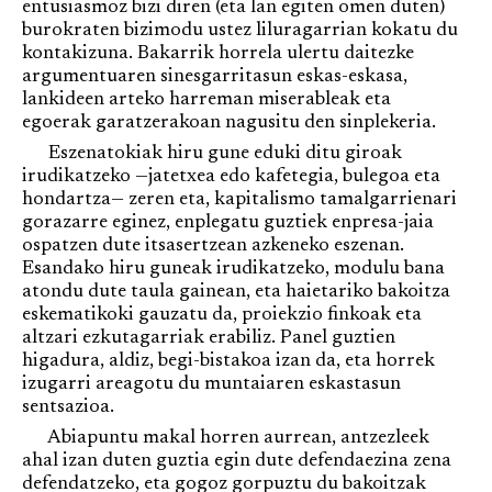
entusiasmoz bizi diren (eta lan egiten omen duten)
burokraten bizimodu ustez liluragarrian kokatu du
kontakizuna. Bakarrik horrela ulertu daitezke
argumentuaren sinesgarritasun eskas-eskasa,
lankideen arteko harreman miserableak eta
egoerak garatzerakoan nagusitu den sinplekeria.
Eszenatokiak hiru gune eduki ditu giroak
irudikatzeko —jatetxea edo kafetegia, bulegoa eta
hondartza— zeren eta, kapitalismo tamalgarrienari
gorazarre eginez, enplegatu guztiek enpresa-jaia
ospatzen dute itsasertzean azkeneko eszenan.
Esandako hiru guneak irudikatzeko, modulu bana
atondu dute taula gainean, eta haietariko bakoitza
eskematikoki gauzatu da, proiekzio finkoak eta
altzari ezkutagarriak erabiliz. Panel guztien
higadura, aldiz, begi-bistakoa izan da, eta horrek
izugarri areagotu du muntaiaren eskastasun
sentsazioa.
Abiapuntu makal horren aurrean, antzezleek
ahal izan duten guztia egin dute defendaezina zena
defendatzeko, eta gogoz gorpuztu du bakoitzak