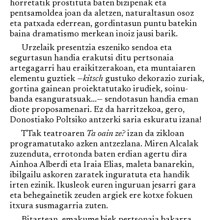
horretatik prostituta baten bizipenak eta
pentsamoldea joan da aletzen, naturaltasun osoz
eta patxada ederrean, gordintasun puntu batekin
baina dramatismo merkean inoiz jausi barik.
Urzelaik presentzia eszeniko sendoa eta
segurtasun handia erakutsi ditu pertsonaia
artegagarri hau eraikitzerakoan, eta muntaiaren
elementu guztiek —
kitsch
gustuko dekorazio zuriak,
gortina gainean proiektatutako irudiek, soinu-
banda esanguratsuak...— sendotasun handia eman
diote proposamenari. Ez da harritzekoa, gero,
Donostiako Poltsiko antzerki saria eskuratu izana!
TTak teatroaren
Ta oain ze?
izan da zikloan
programatutako azken antzezlana. Miren Alcalak
zuzenduta, errotonda baten erdian agertu dira
Ainhoa Alberdi eta Iraia Elias, maleta banarekin,
ibilgailu askoren zaratek inguratuta eta handik
irten ezinik. Ikusleok euren inguruan jesarri gara
eta behegainetik zeuden argiek ere kotxe fokuen
itxura susmagarria zuten.