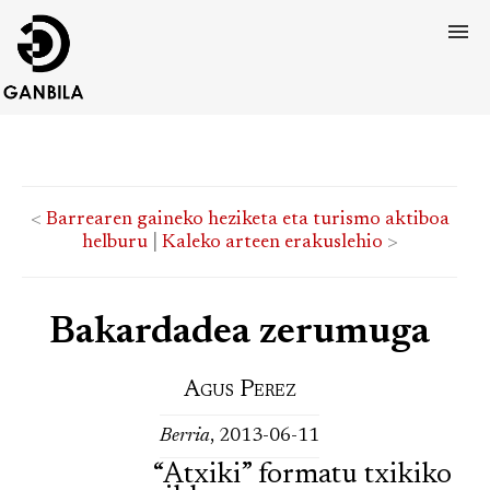
<
Barrearen gaineko heziketa eta turismo aktiboa
helburu
|
Kaleko arteen erakuslehio
>
Bakardadea zerumuga
Agus Perez
Berria
, 2013-06-11
“Atxiki” formatu txikiko