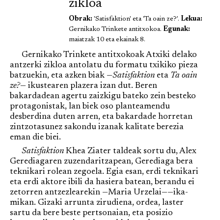
zikloa
Obrak:
'Satisfaktion' eta 'Ta oain ze?'.
Lekua:
Gernikako Trinkete antitxokoa.
Egunak:
maiatzak 10 eta ekainak 8.
Gernikako Trinkete antitxokoak Atxiki delako
antzerki zikloa antolatu du formatu txikiko pieza
batzuekin, eta azken biak —
Satisfaktion
eta
Ta oain
ze?
— ikustearen plazera izan dut. Beren
bakardadean agertu zaizkigu bateko zein besteko
protagonistak, lan biek oso planteamendu
desberdina duten arren, eta bakardade horretan
zintzotasunez sakondu izanak kalitate berezia
eman die biei.
Satisfaktion
Khea Ziater taldeak sortu du, Alex
Gerediagaren zuzendaritzapean, Gerediaga bera
teknikari rolean zegoela. Egia esan, erdi teknikari
eta erdi aktore ibili da hasiera batean, berandu ei
zetorren antzezlearekin —Maria Urzelai——ika-
mikan. Gizaki arrunta zirudiena, ordea, laster
sartu da bere beste pertsonaian, eta posizio