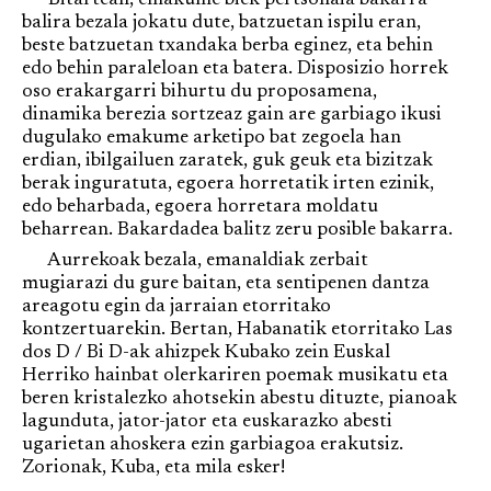
Bitartean, emakume biek pertsonaia bakarra
balira bezala jokatu dute, batzuetan ispilu eran,
beste batzuetan txandaka berba eginez, eta behin
edo behin paraleloan eta batera. Disposizio horrek
oso erakargarri bihurtu du proposamena,
dinamika berezia sortzeaz gain are garbiago ikusi
dugulako emakume arketipo bat zegoela han
erdian, ibilgailuen zaratek, guk geuk eta bizitzak
berak inguratuta, egoera horretatik irten ezinik,
edo beharbada, egoera horretara moldatu
beharrean. Bakardadea balitz zeru posible bakarra.
Aurrekoak bezala, emanaldiak zerbait
mugiarazi du gure baitan, eta sentipenen dantza
areagotu egin da jarraian etorritako
kontzertuarekin. Bertan, Habanatik etorritako Las
dos D / Bi D-ak ahizpek Kubako zein Euskal
Herriko hainbat olerkariren poemak musikatu eta
beren kristalezko ahotsekin abestu dituzte, pianoak
lagunduta, jator-jator eta euskarazko abesti
ugarietan ahoskera ezin garbiagoa erakutsiz.
Zorionak, Kuba, eta mila esker!