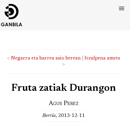
<
Negarra eta barrea saio berean
|
Itzulpena amets
>
Fruta zatiak Durangon
Agus Perez
Berria
, 2013-12-11