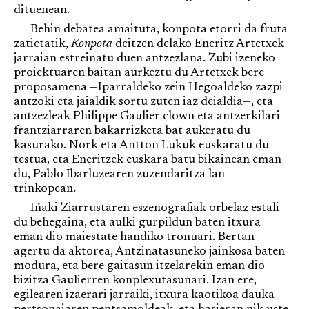
dituenean.
Behin debatea amaituta, konpota etorri da fruta
zatietatik,
Konpota
deitzen delako Eneritz Artetxek
jarraian estreinatu duen antzezlana. Zubi izeneko
proiektuaren baitan aurkeztu du Artetxek bere
proposamena —Iparraldeko zein Hegoaldeko zazpi
antzoki eta jaialdik sortu zuten iaz deialdia—, eta
antzezleak Philippe Gaulier clown eta antzerkilari
frantziarraren bakarrizketa bat aukeratu du
kasurako. Nork eta Antton Lukuk euskaratu du
testua, eta Eneritzek euskara batu bikainean eman
du, Pablo Ibarluzearen zuzendaritza lan
trinkopean.
Iñaki Ziarrustaren eszenografiak orbelaz estali
du behegaina, eta aulki gurpildun baten itxura
eman dio maiestate handiko tronuari. Bertan
agertu da aktorea, Antzinatasuneko jainkosa baten
modura, eta bere gaitasun itzelarekin eman dio
bizitza Gaulierren konplexutasunari. Izan ere,
egilearen izaerari jarraiki, itxura kaotikoa dauka