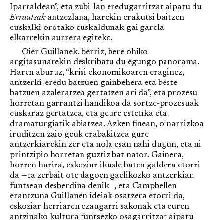
Iparraldean”, eta zubi-lan eredugarritzat aipatu du
Errautsak
antzezlana, harekin erakutsi baitzen
euskalki orotako euskaldunak gai garela
elkarrekin aurrera egiteko.
Oier Guillanek, berriz, bere ohiko
argitasunarekin deskribatu du egungo panorama.
Haren aburuz, “krisi ekonomikoaren eraginez,
antzerki-eredu batzuen gainbehera eta beste
batzuen azaleratzea gertatzen ari da”, eta prozesu
horretan garrantzi handikoa da sortze-prozesuak
euskaraz gertatzea, eta geure estetika eta
dramaturgiatik abiatzea. Azken finean, oinarrizkoa
iruditzen zaio geuk erabakitzea gure
antzerkiarekin zer eta nola esan nahi dugun, eta ni
printzipio horretan guztiz bat nator. Gainera,
horren harira, eskoziar ikusle baten galdera etorri
da —ea zerbait ote dagoen gaelikozko antzerkian
funtsean desberdina denik—, eta Campbellen
erantzuna Guillanen ideiak osatzera etorri da,
eskoziar herriaren ezaugarri sakonak eta euren
antzinako kultura funtsezko osagarritzat aipatu