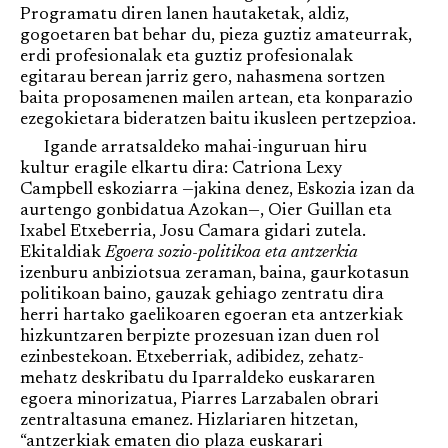
Programatu diren lanen hautaketak, aldiz,
gogoetaren bat behar du, pieza guztiz amateurrak,
erdi profesionalak eta guztiz profesionalak
egitarau berean jarriz gero, nahasmena sortzen
baita proposamenen mailen artean, eta konparazio
ezegokietara bideratzen baitu ikusleen pertzepzioa.
Igande arratsaldeko mahai-inguruan hiru
kultur eragile elkartu dira: Catriona Lexy
Campbell eskoziarra —jakina denez, Eskozia izan da
aurtengo gonbidatua Azokan—, Oier Guillan eta
Ixabel Etxeberria, Josu Camara gidari zutela.
Ekitaldiak
Egoera sozio-politikoa eta antzerkia
izenburu anbiziotsua zeraman, baina, gaurkotasun
politikoan baino, gauzak gehiago zentratu dira
herri hartako gaelikoaren egoeran eta antzerkiak
hizkuntzaren berpizte prozesuan izan duen rol
ezinbestekoan. Etxeberriak, adibidez, zehatz-
mehatz deskribatu du Iparraldeko euskararen
egoera minorizatua, Piarres Larzabalen obrari
zentraltasuna emanez. Hizlariaren hitzetan,
“antzerkiak ematen dio plaza euskarari