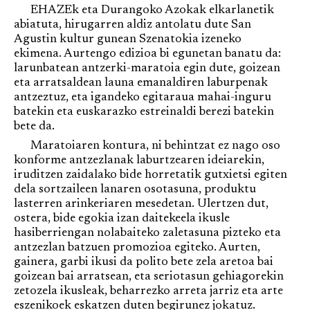
EHAZEk eta Durangoko Azokak elkarlanetik
abiatuta, hirugarren aldiz antolatu dute San
Agustin kultur gunean Szenatokia izeneko
ekimena. Aurtengo edizioa bi egunetan banatu da:
larunbatean antzerki-maratoia egin dute, goizean
eta arratsaldean launa emanaldiren laburpenak
antzeztuz, eta igandeko egitaraua mahai-inguru
batekin eta euskarazko estreinaldi berezi batekin
bete da.
Maratoiaren kontura, ni behintzat ez nago oso
konforme antzezlanak laburtzearen ideiarekin,
iruditzen zaidalako bide horretatik gutxietsi egiten
dela sortzaileen lanaren osotasuna, produktu
lasterren arinkeriaren mesedetan. Ulertzen dut,
ostera, bide egokia izan daitekeela ikusle
hasiberriengan nolabaiteko zaletasuna pizteko eta
antzezlan batzuen promozioa egiteko. Aurten,
gainera, garbi ikusi da polito bete zela aretoa bai
goizean bai arratsean, eta seriotasun gehiagorekin
zetozela ikusleak, beharrezko arreta jarriz eta arte
eszenikoek eskatzen duten begirunez jokatuz.