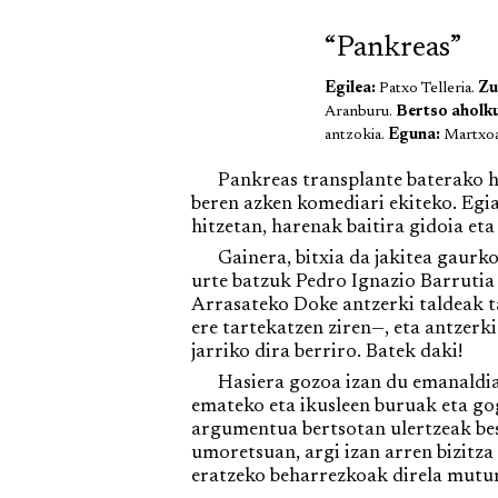
“Pankreas”
Egilea:
Patxo Telleria.
Zu
Aranburu.
Bertso aholku
antzokia.
Eguna:
Martxoa
Pankreas transplante baterako hild
beren azken komediari ekiteko. Egi
hitzetan, harenak baitira gidoia eta
Gainera, bitxia da jakitea gaurko i
urte batzuk Pedro Ignazio Barruti
Arrasateko Doke antzerki taldeak t
ere tartekatzen ziren—, eta antzerk
jarriko dira berriro. Batek daki!
Hasiera gozoa izan du emanaldiak,
emateko eta ikusleen buruak eta go
argumentua bertsotan ulertzeak bes
umoretsuan, argi izan arren bizitza
eratzeko beharrezkoak direla mutur