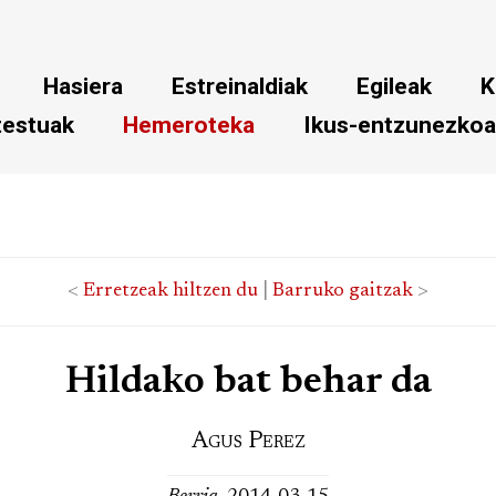
Hasiera
Estreinaldiak
Egileak
K
testuak
Hemeroteka
Ikus-entzunezko
<
Erretzeak hiltzen du
|
Barruko gaitzak
>
Hildako bat behar da
Agus Perez