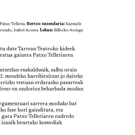
atxo Telleria.
Bertso zuzendaria:
Karmele
rondo, Isabel Acosta.
Lekua:
Bilboko Arriaga
tu dute Tartean Teatroko kideek
ratua gainera Patxo Telleriaren
ntzezlan euskaldunik, salbu orain
I. mendeko harribitxitzat jo daiteke
orrizko testuan erdarazko pasarteak
kreas
-en ondorioz beharbada modan
argumentuari sarrera moduko bat
 fase hori gaindituta, eta
u gara Patxo Telleriaren endredo
un izanik benetako komediak