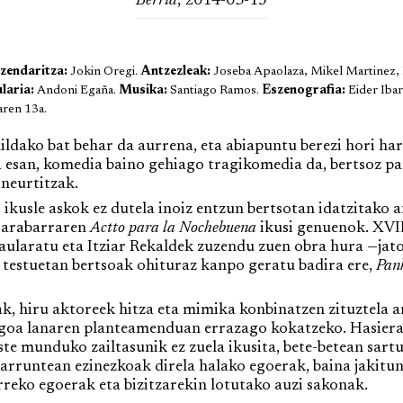
Berria
, 2014-03-15
zendaritza:
Jokin Oregi.
Antzezleak:
Joseba Apaolaza, Mikel Martinez, P
laria:
Andoni Egaña.
Musika:
Santiago Ramos.
Eszenografia:
Eider Ibar
ren 13a.
ako bat behar da aurrena, eta abiapuntu berezi hori har
a esan, komedia baino gehiago tragikomedia da, bertsoz pa
 neurtitzak.
kusle askok ez dutela inoiz entzun bertsotan idatzitako a
a arabarraren
Actto para la Nochebuena
ikusi genuenok. XVII
aularatu eta Itziar Rekaldek zuzendu zuen obra hura —jat
i testuetan bertsoak ohituraz kanpo geratu badira ere,
Pan
 hiru aktoreek hitza eta mimika konbinatzen zituztela 
goa lanaren planteamenduan errazago kokatzeko. Hasierako
te munduko zailtasunik ez zuela ikusita, bete-betean sart
 arruntean ezinezkoak direla halako egoerak, baina jakit
reko egoerak eta bizitzarekin lotutako auzi sakonak.