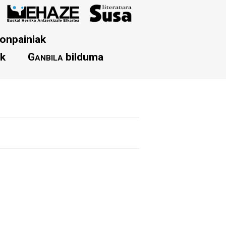
onpainiak
ak
Ganbila
bilduma