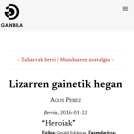
<
Zaharrak berri
|
Munduaren nostalgia
>
Lizarren gainetik hegan
Agus Perez
Berria
, 2016-01-22
“Heroiak”
Egilea:
Gerald Sybleiras.
Zuzendaritza: