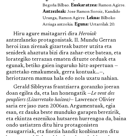
Begoña Bilbao.
Euskaratzea:
Ramon Agirre.
Antzezleak:
Jose Ramon Soroiz, Kandido
Uranga, Ramon Agirre.
Lekua:
Bilboko
Arriaga antzokia.
Eguna:
Urtarrilak 20.
Hiru agure maitagarri dira
Heroiak
antzezlaneko protagonistak. II. Mundu Gerran
heroi izan zirenak gizarteak bazter utzita eta
senideek ahaztuta bizi dira zahar-etxe batean, eta
lorategiko terrazan ematen dituzte orduak eta
egunak, betiko gaien inguruko hitz-aspertuan —
gaztetako emakumeak, gerra kontuak...—,
heriotzaren mamua hala edo nola uxatu nahian.
Gerald Sibleyras frantziarra goranzko joeran
doan egilea da, eta lan honengatik —
Le vent des
peupliers (Lizarretako haizea)
— Lawrence Olivier
saria ere jaso zuen 2006an. Argumentuak, egia
esan, ez dauka beste munduko garapen berezirik,
eta ekintza eszenikoa hutsaren hurrengoa da, baina
ondo ustiatzen ditu hiru protagonisten
ezaugarriak, eta finezia handiz konbinatzen ditu