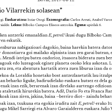
Berria
, 2017-04-12
lio Vilarrekin solasean”
gi.
Euskaratzea:
Itziar Otegi.
Eszenografia:
Carlos Arruti, Anabel Varo
raialde.
Lekua:
Bilboko Campos Eliseos antzokia.
Eguna:
apirilak 6.
ken antzerki emanaldian
E, petrel!
ikusi dugu Bilboko Camp
en eskutik.
nburua nabigazioari dagokio, baina harekin batera dator
r donostiarra goi mailako alpinista izan zen garai batean, 
 Mendi-istripu baten ondorioz, itsasora bideratu zuen ber
ragoak edo luzeagoak eginez planeta osoko leku askotan. 
tu zen, eta abentura hartatik atera zuen liburua izan da 
a da Loraldia honetako bost antzezlanetatik lau itzulpen
an beharko liguke, badirudielako euskara hutsez ez dela 
enak izan ezik, berarenak izan direlako aurtengo edizioan
 ataletatik hirurekin batera. Adi!, Dario Fo eta Franca 
oak izan ziren, jakina, baina —berriro diot— zaindu beha
 izan, txukuna eta egokia iruditu zait
E, petrel!
-erako It
gu Mikel Sarriegi eta Alvaro Garaialderen euskara Julio 