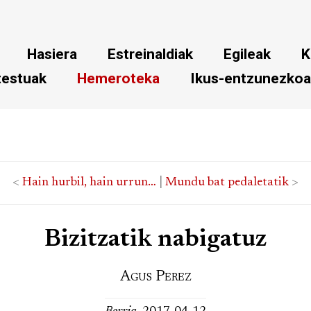
Hasiera
Estreinaldiak
Egileak
K
testuak
Hemeroteka
Ikus-entzunezko
<
Hain hurbil, hain urrun…
|
Mundu bat pedaletatik
>
Bizitzatik nabigatuz
Agus Perez