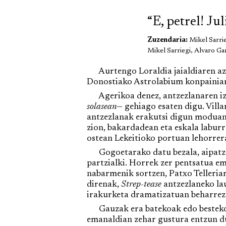
“E, petrel! Ju
Zuzendaria:
Mikel Sarrie
Mikel Sarriegi, Alvaro Ga
Aurtengo Loraldia jaialdiaren az
Donostiako Astrolabium konpainiar
Agerikoa denez, antzezlanaren ize
solasean
— gehiago esaten digu. Villa
antzezlanak erakutsi digun moduan.
zion, bakardadean eta eskala labur
ostean Lekeitioko portuan lehorrera
Gogoetarako datu bezala, aipatzeko
partzialki. Horrek zer pentsatua em
nabarmenik sortzen, Patxo Telleriar
direnak,
Strep-tease
antzezlaneko lau
irakurketa dramatizatuan beharrezk
Gauzak era batekoak edo bestekoak
emanaldian zehar gustura entzun du