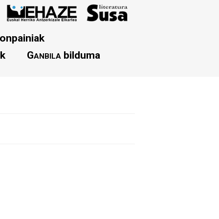
onpainiak
ak
Ganbila
bilduma