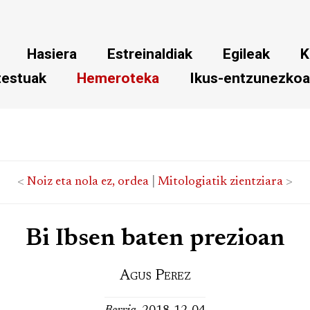
Hasiera
Estreinaldiak
Egileak
K
testuak
Hemeroteka
Ikus-entzunezko
<
Noiz eta nola ez, ordea
|
Mitologiatik zientziara
>
Bi Ibsen baten prezioan
Agus Perez