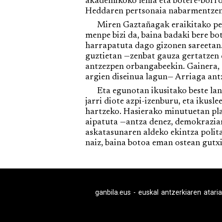
akademikoko lehia eta botere-borrok
Heddaren pertsonaia nabarmentzen d
Miren Gaztañagak eraikitako perts
menpe bizi da, baina badaki bere bo
harrapatuta dago gizonen sareetan. 
guztietan —zenbat gauza gertatzen 
antzezpen orbangabeekin. Gainera, 
argien diseinua lagun— Arriaga ant
Eta egunotan ikusitako beste la
jarri diote azpi-izenburu, eta ikusl
hartzeko. Hasierako minutuetan pla
aipatuta —antza denez, demokraziar
askatasunaren aldeko ekintza polita
naiz, baina botoa eman ostean gutxig
ganbila.eus - euskal antzerkiaren ataria