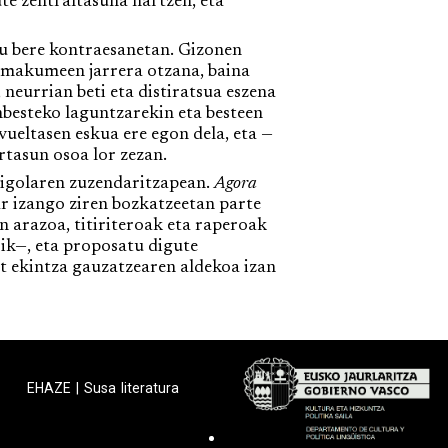
te zentraltasuna hartzen, eta
u bere kontraesanetan. Gizonen
e emakumeen jarrera otzana, baina
neurrian beti eta distiratsua eszena
nbesteko laguntzarekin eta besteen
eltasen eskua ere egon dela, eta —
tasun osoa lor zezan.
 Rigolaren zuzendaritzapean.
Agora
har izango ziren bozkatzeetan parte
 arazoa, titiriteroak eta raperoak
ik—, eta proposatu digute
at ekintza gauzatzearen aldekoa izan
EHAZE
|
Susa literatura