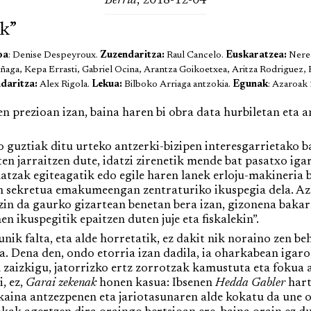
Berria
, 2018-12-04
k”
oa
: Denise Despeyroux.
Zuzendaritza:
Raul Cancelo.
Euskaratzea:
Nere
aga, Kepa Errasti, Gabriel Ocina, Arantza Goikoetxea, Aritza Rodriguez, P
ndaritza:
Alex Rigola.
Lekua:
Bilboko Arriaga antzokia.
Egunak
: Azaroak 
n prezioan izan, baina haren bi obra data hurbiletan eta a
 guztiak ditu urteko antzerki-bizipen interesgarrietako ba
n jarraitzen dute, idatzi zirenetik mende bat pasatxo igar
hatzak egiteagatik edo egile haren lanek erloju-makineria
 sekretua emakumeengan zentraturiko ikuspegia dela. Azk
in da gaurko gizartean benetan bera izan, gizonena bakar
en ikuspegitik epaitzen duten juje eta fiskalekin”.
ik falta, eta alde horretatik, ez dakit nik noraino zen 
. Dena den, ondo etorria izan dadila, ia oharkabean igaro
 zaizkigu, jatorrizko ertz zorrotzak kamustuta eta fokua a
, ez,
Garai zekenak
honen kasua: Ibsenen
Hedda Gabler
hart
kaina antzezpenen eta jariotasunaren alde kokatu da une 