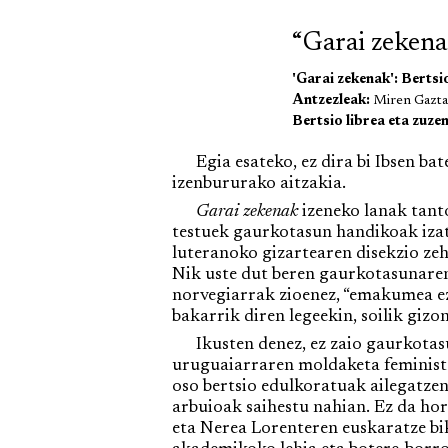
“Garai zekena
'Garai zekenak':
Bertsi
Antzezleak:
Miren Gaztañ
Bertsio librea eta zuze
Egia esateko, ez dira bi Ibsen bate
izenbururako aitzakia.
Garai zekenak
izeneko lanak tanto
testuek gaurkotasun handikoak izate
luteranoko gizartearen disekzio ze
Nik uste dut beren gaurkotasunaren
norvegiarrak zioenez, “emakumea ez
bakarrik diren legeekin, soilik gizon
Ikusten denez, ez zaio gaurkotasun
uruguaiarraren moldaketa feminista
oso bertsio edulkoratuak ailegatzen
arbuioak saihestu nahian. Ez da hori
eta Nerea Lorenteren euskaratze bi