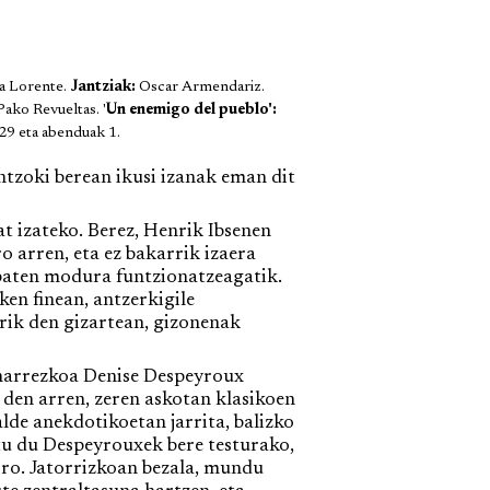
a Lorente.
Jantziak:
Oscar Armendariz.
ako Revueltas. '
Un enemigo del pueblo':
29 eta abenduak 1.
ntzoki berean ikusi izanak eman dit
t izateko. Berez, Henrik Ibsenen
o arren, eta ez bakarrik izaera
 baten modura funtzionatzeagatik.
en finean, antzerkigile
rik den gizartean, gizonenak
beharrezkoa Denise Despeyroux
 den arren, zeren askotan klasikoen
lde anekdotikoetan jarrita, balizko
u du Despeyrouxek bere testurako,
oro. Jatorrizkoan bezala, mundu