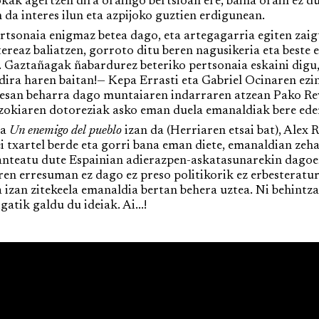
ak agertzen dira oraingo bertsioan ere, baina orain ez du
a interes ilun eta azpijoko guztien erdigunean.
onaia enigmaz betea dago, eta artegagarria egiten zaig
tereaz baliatzen, gorroto ditu beren nagusikeria eta best
Gaztañagak ñabardurez beteriko pertsonaia eskaini digu, 
dira haren baitan!— Kepa Errasti eta Gabriel Ocinaren ezi
esan beharra dago muntaiaren indarraren atzean Pako Revu
zokiaren dotoreziak asko eman duela emanaldiak bere eder
na
Un enemigo del pueblo
izan da (Herriaren etsai bat), Alex
eei txartel berde eta gorri bana eman diete, emanaldian ze
nteatu dute Espainian adierazpen-askatasunarekin dagoen
en erresuman ez dago ez preso politikorik ez erbesteratur
 izan zitekeela emanaldia bertan behera uztea. Ni behintz
atik galdu du ideiak. Ai...!