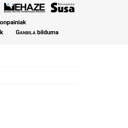
onpainiak
ak
Ganbila
bilduma