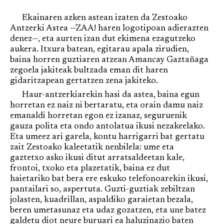
Ekainaren azken astean izaten da Zestoako
Antzerki Astea —ZAA! haren logotipoan adierazten
denez—, eta aurten izan dut ekimena ezagutzeko
aukera. Itxura batean, egitarau apala zirudien,
baina horren guztiaren atzean Amancay Gaztañaga
zegoela jakiteak bultzada eman dit haren
gidaritzapean gertatzen zena jakiteko.
Haur-antzerkiarekin hasi da astea, baina egun
horretan ez naiz ni bertaratu, eta orain damu naiz
emanaldi horretan egon ez izanaz, seguruenik
gauza polita eta ondo antolatua ikusi nezakeelako.
Eta umeez ari garela, kontu harrigarri bat gertatu
zait Zestoako kaleetatik nenbilela: ume eta
gaztetxo asko ikusi ditut arratsaldeetan kale,
frontoi, txoko eta plazetatik, baina ez dut
haietariko bat bera ere eskuko telefonoarekin ikusi,
pantailari so, aspertuta. Guzti-guztiak zebiltzan
jolasten, kuadrillan, aspaldiko garaietan bezala,
beren umetasunaz eta udaz gozatzen, eta une batez
galdetu diot neure buruari ea haluzinazio baten