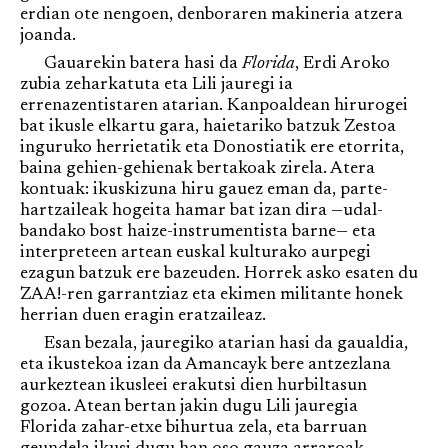
erdian ote nengoen, denboraren makineria atzera
joanda.
Gauarekin batera hasi da
Florida
, Erdi Aroko
zubia zeharkatuta eta Lili jauregi ia
errenazentistaren atarian. Kanpoaldean hirurogei
bat ikusle elkartu gara, haietariko batzuk Zestoa
inguruko herrietatik eta Donostiatik ere etorrita,
baina gehien-gehienak bertakoak zirela. Atera
kontuak: ikuskizuna hiru gauez eman da, parte-
hartzaileak hogeita hamar bat izan dira —udal-
bandako bost haize-instrumentista barne— eta
interpreteen artean euskal kulturako aurpegi
ezagun batzuk ere bazeuden. Horrek asko esaten du
ZAA!-ren garrantziaz eta ekimen militante honek
herrian duen eragin eratzaileaz.
Esan bezala, jauregiko atarian hasi da gaualdia,
eta ikustekoa izan da Amancayk bere antzezlana
aurkeztean ikusleei erakutsi dien hurbiltasun
gozoa. Atean bertan jakin dugu Lili jauregia
Florida zahar-etxe bihurtua zela, eta barruan