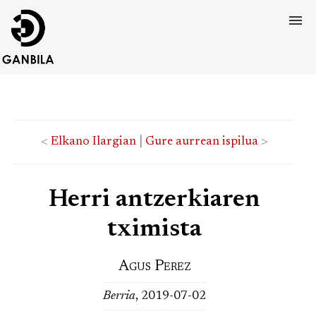
<
Elkano Ilargian
|
Gure aurrean ispilua
>
Herri antzerkiaren
tximista
Agus Perez
Berria
, 2019-07-02