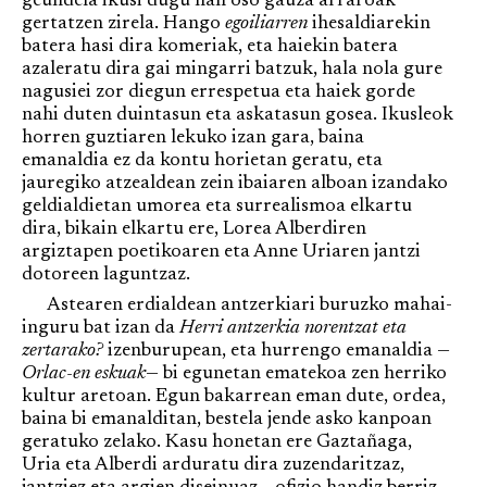
geundela ikusi dugu han oso gauza arraroak
gertatzen zirela. Hango
egoiliarren
ihesaldiarekin
batera hasi dira komeriak, eta haiekin batera
azaleratu dira gai mingarri batzuk, hala nola gure
nagusiei zor diegun errespetua eta haiek gorde
nahi duten duintasun eta askatasun gosea. Ikusleok
horren guztiaren lekuko izan gara, baina
emanaldia ez da kontu horietan geratu, eta
jauregiko atzealdean zein ibaiaren alboan izandako
geldialdietan umorea eta surrealismoa elkartu
dira, bikain elkartu ere, Lorea Alberdiren
argiztapen poetikoaren eta Anne Uriaren jantzi
dotoreen laguntzaz.
Astearen erdialdean antzerkiari buruzko mahai-
inguru bat izan da
Herri antzerkia norentzat eta
zertarako?
izenburupean, eta hurrengo emanaldia —
Orlac-en eskuak
— bi egunetan ematekoa zen herriko
kultur aretoan. Egun bakarrean eman dute, ordea,
baina bi emanalditan, bestela jende asko kanpoan
geratuko zelako. Kasu honetan ere Gaztañaga,
Uria eta Alberdi arduratu dira zuzendaritzaz,