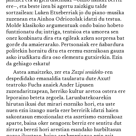
jantziez eta argien diseinuaz —ofizio handiz berriz
ere—, eta beste izen bi agertu zaizkigu talde
sortzailean: Luken Etxeberriak jo du piano-musika
zuzenean eta Ainhoa Odriozolak idatzi du testua.
Molde klasikoko argumentuak ondo baino hobeto
funtzionatu du; intriga, tentsioa eta umorea sen
onez konbinatu dira eta egileak azken sorpresa bat
gorde du amaierarako. Pertsonaiak ere ñabardura
politekin hornitu ditu eta eremu eszenikoan gauza
asko irudikatu dira oso elementu gutxirekin. Ezin
da gehiago eskatu!
Astea amaitzeko, zer eta
Zazpi senideko
-ren
despedidako emanaldia taularatu dute Axut!
teatroko Fuchs anaiek Ander Lipusen
zuzendaritzapean, herriko kultur aretoa ostera ere
leporaino beteta zegoela. Larunbatekoarekin
hirutan ikusi dut mirari eszeniko hori, eta uste
nuen ezin izango nuela ezer berririk idatzi haien
sakontasun emozionalaz eta aszetismo eszenikoaz
aparte, baina oker nengoen: berriz ere sentitu dut
zirrara berezi hori arestian esandako hurbiltasun