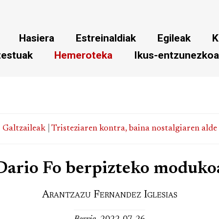
Hasiera
Estreinaldiak
Egileak
K
testuak
Hemeroteka
Ikus-entzunezko
<
Galtzaileak
|
Tristeziaren kontra, baina nostalgiaren alde
Dario Fo berpizteko moduko
Arantzazu Fernandez Iglesias