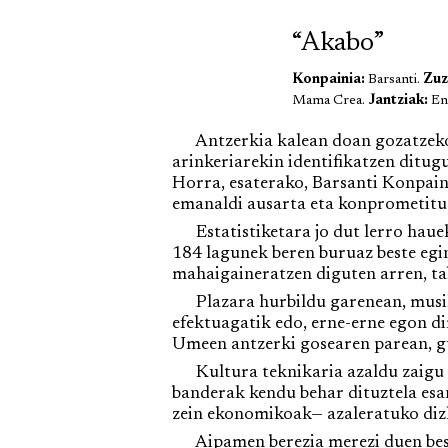
“Akabo”
Konpainia:
Barsanti.
Zuz
Mama Crea.
Jantziak:
En
Antzerkia kalean doan gozatzeko p
arinkeriarekin identifikatzen ditugu
Horra, esaterako, Barsanti Konpai
emanaldi ausarta eta konprometitua
Estatistiketara jo dut lerro hauek 
184 lagunek beren buruaz beste egin
mahaigaineratzen diguten arren, tab
Plazara hurbildu garenean, musikak
efektuagatik edo, erne-erne egon dir
Umeen antzerki gosearen parean, gu
Kultura teknikaria azaldu zaigu ma
banderak kendu behar dituztela esa
zein ekonomikoak— azaleratuko dizk
Aipamen berezia merezi duen beste 