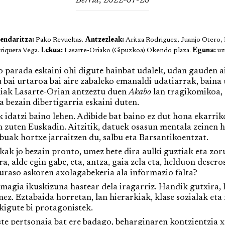
Berria
, 2022-07-26
endaritza:
Pako Revueltas.
Antzezleak:
Aritza Rodriguez, Juanjo Otero,
riqueta Vega.
Lekua:
Lasarte-Oriako (Gipuzkoa) Okendo plaza.
Eguna:
uzt
arada eskaini ohi digute hainbat udalek, udan gauden ai
 bai urtaroa bai aire zabaleko emanaldi udatiarrak, baina u
niak Lasarte-Orian antzeztu duen
Akabo
lan tragikomikoa, 
 bezain dibertigarria eskaini duten.
idatzi baino lehen. Adibide bat baino ez dut hona ekarrik
 zuten Euskadin. Aitzitik, datuek osasun mentala zeinen h
uak hortxe jarraitzen du, salbu eta Barsantikoentzat.
 jo bezain pronto, umez bete dira aulki guztiak eta zor
a, alde egin gabe, eta, antza, gaia zela eta, helduon dese
raso askoren axolagabekeria ala informazio falta?
gia ikuskizuna hastear dela iragarriz. Handik gutxira, l
nez. Eztabaida horretan, lan hierarkiak, klase sozialak e
igute bi protagonistek.
pertsonaia bat ere badago, beharginaren kontzientzia xu