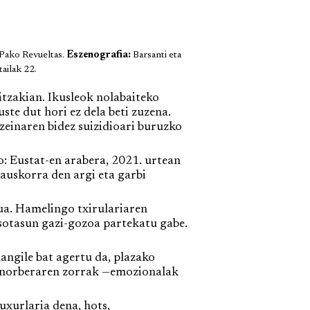
 Pako Revueltas.
Eszenografia:
Barsanti eta
ailak 22.
tzakian. Ikusleok nolabaiteko
ste dut hori ez dela beti zuzena.
zeinaren bidez suizidioari buruzko
o: Eustat-en arabera, 2021. urtean
auskorra den argi eta garbi
ua. Hamelingo txirulariaren
rosotasun gazi-gozoa partekatu gabe.
angile bat agertu da, plazako
ta norberaren zorrak —emozionalak
xurlaria dena, hots,