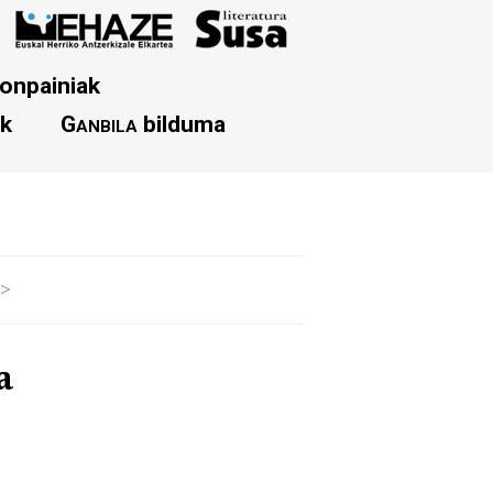
onpainiak
ak
Ganbila
bilduma
>
a