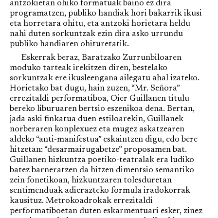
antzokietan ohiko formatuak baino ez dira
programatzen, publiko handiak hori bakarrik ikusi
eta horretara ohitu, eta antzoki horietara heldu
nahi duten sorkuntzak ezin dira asko urrundu
publiko handiaren ohituretatik.
Eskerrak beraz, Baratzako Zurrunbiloaren
moduko tarteak irekitzen diren, bestelako
sorkuntzak ere ikusleengana ailegatu ahal izateko.
Horietako bat dugu, hain zuzen, “Mr. Señora”
errezitaldi performatiboa, Oier Guillanen titulu
bereko liburuaren bertsio eszenikoa dena. Bertan,
jada aski finkatua duen estiloarekin, Guillanek
norberaren konplexuez eta mugez askatzearen
aldeko “anti-manifestua” eskaintzen digu, edo bere
hitzetan: “desarmairugabetze” proposamen bat.
Guillanen hizkuntza poetiko-teatralak era ludiko
batez barneratzen da hitzen dimentsio semantiko
zein fonetikoan, hizkuntzaren tolesduretan
sentimenduak adierazteko formula iradokorrak
kausituz. Metrokoadrokak errezitaldi
performatiboetan duten eskarmentuari esker, zinez