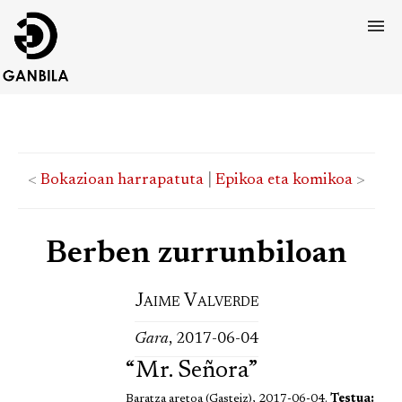
<
Bokazioan harrapatuta
|
Epikoa eta komikoa
>
Berben zurrunbiloan
Jaime Valverde
Gara
, 2017-06-04
“Mr. Señora”
Baratza aretoa (Gasteiz), 2017-06-04.
Testua: