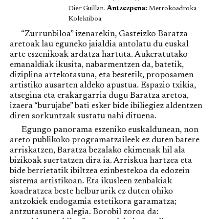
Oier Guillan.
Antzezpena:
Metrokoadroka
Kolektiboa.
“Zurrunbiloa” izenarekin, Gasteizko Baratza
aretoak lau eguneko jaialdia antolatu du euskal
arte eszenikoak ardatza hartuta. Aukeratutako
emanaldiak ikusita, nabarmentzen da, batetik,
diziplina artekotasuna, eta bestetik, proposamen
artistiko ausarten aldeko apustua. Espazio txikia,
atsegina eta erakargarria dugu Baratza aretoa,
izaera “burujabe” bati esker bide ibiliegiez aldentzen
diren sorkuntzak sustatu nahi dituena.
Egungo panorama eszeniko euskaldunean, non
areto publikoko programatzaileek ez duten batere
arriskatzen, Baratza bezalako ekimenak hil ala
bizikoak suertatzen dira ia. Arriskua hartzea eta
bide berrietatik ibiltzea ezinbestekoa da edozein
sistema artistikoan. Eta ikusleen zenbakiak
koadratzea beste helbururik ez duten ohiko
antzokiek endogamia estetikora garamatza;
antzutasunera alegia. Borobil zoroa da: