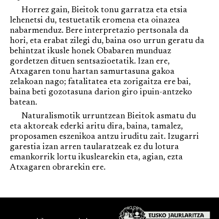
Horrez gain, Bieitok tonu garratza eta etsia
lehenetsi du, testuetatik eromena eta oinazea
nabarmenduz. Bere interpretazio pertsonala da
hori, eta erabat zilegi du, baina oso urrun geratu da
behintzat ikusle honek Obabaren munduaz
gordetzen dituen sentsazioetatik. Izan ere,
Atxagaren tonu hartan samurtasuna gakoa
zelakoan nago; fatalitatea eta zorigaitza ere bai,
baina beti gozotasuna darion giro ipuin-antzeko
batean.
Naturalismotik urruntzean Bieitok asmatu du
eta aktoreak ederki aritu dira, baina, tamalez,
proposamen eszenikoa antzu iruditu zait. Izugarri
garestia izan arren taularatzeak ez du lotura
emankorrik lortu ikuslearekin eta, agian, ezta
Atxagaren obrarekin ere.