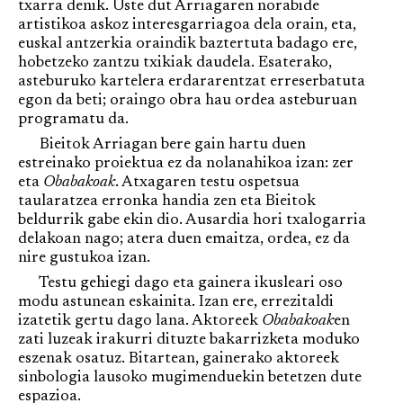
txarra denik. Uste dut Arriagaren norabide
artistikoa askoz interesgarriagoa dela orain, eta,
euskal antzerkia oraindik baztertuta badago ere,
hobetzeko zantzu txikiak daudela. Esaterako,
asteburuko kartelera erdararentzat erreserbatuta
egon da beti; oraingo obra hau ordea asteburuan
programatu da.
Bieitok Arriagan bere gain hartu duen
estreinako proiektua ez da nolanahikoa izan: zer
eta
Obabakoak
. Atxagaren testu ospetsua
taularatzea erronka handia zen eta Bieitok
beldurrik gabe ekin dio. Ausardia hori txalogarria
delakoan nago; atera duen emaitza, ordea, ez da
nire gustukoa izan.
Testu gehiegi dago eta gainera ikusleari oso
modu astunean eskainita. Izan ere, errezitaldi
izatetik gertu dago lana. Aktoreek
Obabakoak
en
zati luzeak irakurri dituzte bakarrizketa moduko
eszenak osatuz. Bitartean, gainerako aktoreek
sinbologia lausoko mugimenduekin betetzen dute
espazioa.