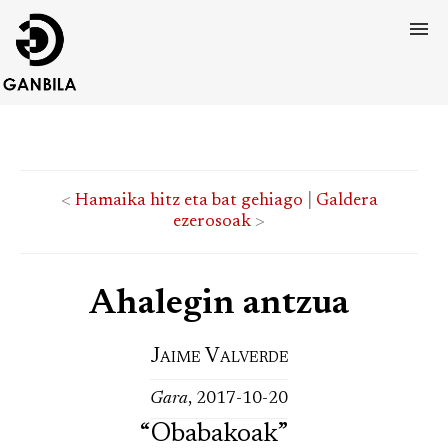
<
Hamaika hitz eta bat gehiago
|
Galdera
ezerosoak
>
Ahalegin antzua
Jaime Valverde
Gara
, 2017-10-20
“Obabakoak”