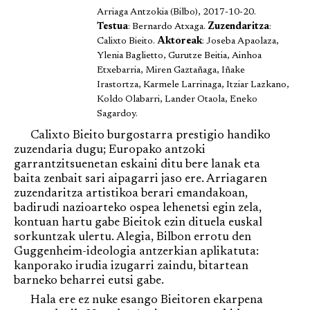
Arriaga Antzokia (Bilbo), 2017-10-20.
Testua
: Bernardo Atxaga.
Zuzendaritza
:
Calixto Bieito.
Aktoreak
: Joseba Apaolaza,
Ylenia Baglietto, Gurutze Beitia, Ainhoa
Etxebarria, Miren Gaztañaga, Iñake
Irastortza, Karmele Larrinaga, Itziar Lazkano,
Koldo Olabarri, Lander Otaola, Eneko
Sagardoy.
Calixto Bieito burgostarra prestigio handiko
zuzendaria dugu; Europako antzoki
garrantzitsuenetan eskaini ditu bere lanak eta
baita zenbait sari aipagarri jaso ere. Arriagaren
zuzendaritza artistikoa berari emandakoan,
badirudi nazioarteko ospea lehenetsi egin zela,
kontuan hartu gabe Bieitok ezin dituela euskal
sorkuntzak ulertu. Alegia, Bilbon errotu den
Guggenheim-ideologia antzerkian aplikatuta:
kanporako irudia izugarri zaindu, bitartean
barneko beharrei eutsi gabe.
Hala ere ez nuke esango Bieitoren ekarpena