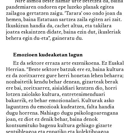
“Nire asmoa beste hamar urte betetzea da, baina
pandemiaren ondoren epe luzeko planak egitea
zailagoa gertatzen zaigu. ‘Tarara’ oso ondo joan da
hemen, baina Estatuan sartzea zaila egiten ari zait.
Ikuskizun handia da, cachet altua, eta takilara
joatea eskaintzen didate, baina ezin dut, ikusleriak
behera egin du-eta”, gaineratu du.
Emozioen kudeaketan lagun
Ez da sektore erraza arte eszenikoena. Ez Euskal
Herrian. “Beste sektore batzuk ere ez, baina kultura
ez da zoritxarrez gure herri honetan lehen beharra;
nonbaitetik kendu behar denean, gizarteak berak
ere bai, zoritxarrez, aisialdiari kentzen dio, horri
lotzen zaiolako kultura, entretenimenduari
bakarrik, ez behar emozionalari. Kulturak asko
laguntzen du emozioak kudeatzen, falta handia
dugu horrena. Nahiago dugu psikologoarengana
joan, ez diot ez denik behar, baina denok
kontsumituko bagenu kultura gehiago gizarte
sentsibleagoa eta enpatiko eta kolektiboagoa