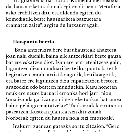
Tragikomedia da “Toto”. “Komedia metafisikoa
da, hausnarketa sakonak egiten dituena. Metafora
asko erabiltzen ditu eta aldendu egiten du
komediatik, beste hausnarketa batzuetara
eramaten zaitu”, argitu du Intxaurragak.
Ikuspuntu berria
“Bada antzerkira bere buruhausteak ahaztera
joan nahi duenik, baina nik antzerkiari beste gauza
bat ere eskatzen diot. Izan ere, entretenitzeaz gain,
laguntzen dizu munduari beste ikuspuntu batetik
begiratzen, modu artistikoagotik, kritikoagotik,
eta batez ere laguntzen dizu enpatizatzen besteen
arazoekin edo besteen munduekin. Kasu honetan
neuk ere neure buruari erronka hori jarri nion,
‘ama izanda gai izango nintzateke txakur bat umea
baino gehiago maitatzeko?’. Txakurrak karrotxoan
paseatzen ikustean planteatzen dituzunak.
Norberak egiten du hautua nola bizi emozioak”.
Irakurri zuenean gatazka sortu zitzaion. “Gero