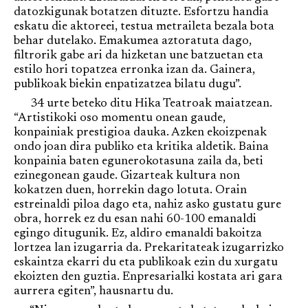
datozkigunak botatzen dituzte. Esfortzu handia
eskatu die aktoreei, testua metraileta bezala bota
behar dutelako. Emakumea aztoratuta dago,
filtrorik gabe ari da hizketan une batzuetan eta
estilo hori topatzea erronka izan da. Gainera,
publikoak biekin enpatizatzea bilatu dugu”.
34 urte beteko ditu Hika Teatroak maiatzean.
“Artistikoki oso momentu onean gaude,
konpainiak prestigioa dauka. Azken ekoizpenak
ondo joan dira publiko eta kritika aldetik. Baina
konpainia baten egunerokotasuna zaila da, beti
ezinegonean gaude. Gizarteak kultura non
kokatzen duen, horrekin dago lotuta. Orain
estreinaldi piloa dago eta, nahiz asko gustatu gure
obra, horrek ez du esan nahi 60-100 emanaldi
egingo ditugunik. Ez, aldiro emanaldi bakoitza
lortzea lan izugarria da. Prekaritateak izugarrizko
eskaintza ekarri du eta publikoak ezin du xurgatu
ekoizten den guztia. Enpresarialki kostata ari gara
aurrera egiten”, hausnartu du.