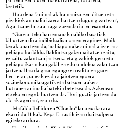
partekatzen duten txakurrarena, Totorena,
bestetik.
Hau dena “animaliak humanizatzen dituen eta
gizakiok animalia izaera hartzen dugun gizartean”,
Agurtzane Intxaurraga zuzendariaren esanetan.
“Gure arteko harremanak nahiko basatiak
bihurtzen dira indibidualismoaren eraginez. Maik
berak onartzen du, ‘nahiago nuke animalia izaerara
gehiago hurbildu. Baldintza gabe maitatzen zaitu,
ez zaitu zalantzan jartzen’... eta gizakiok gero eta
gehiago ika-mikan gabiltza edo ondokoa zalantzan
jartzen. Hau da gaur egungo errealitatea gure
herrietan, umeak ez dira jaiotzen egoera
sozioekonomikoagatik eta batzuen aukera
hutsunea animalia batekin betetzea da. Azkenean
etxeko errege bihurtzen da. Hori guztia jartzen du
obrak agerian”, esan du.
Mafalda Bellidoren “Chucho” lana euskarara
ekarri du Hikak. Kepa Errastik izan du itzulpena
egiteko ardura.