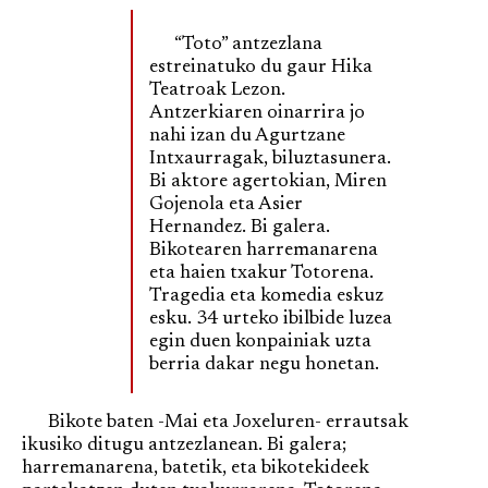
“Toto” antzezlana
estreinatuko du gaur Hika
Teatroak Lezon.
Antzerkiaren oinarrira jo
nahi izan du Agurtzane
Intxaurragak, biluztasunera.
Bi aktore agertokian, Miren
Gojenola eta Asier
Hernandez. Bi galera.
Bikotearen harremanarena
eta haien txakur Totorena.
Tragedia eta komedia eskuz
esku. 34 urteko ibilbide luzea
egin duen konpainiak uzta
berria dakar negu honetan.
Bikote baten -Mai eta Joxeluren- errautsak
ikusiko ditugu antzezlanean. Bi galera;
harremanarena, batetik, eta bikotekideek