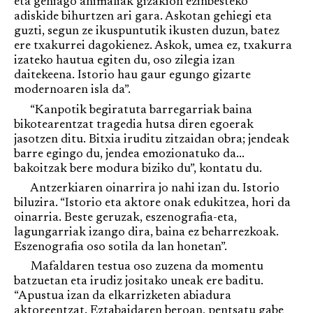
eta gehiago animaliak gizakion ezinbesteko
adiskide bihurtzen ari gara. Askotan gehiegi eta
guzti, segun ze ikuspuntutik ikusten duzun, batez
ere txakurrei dagokienez. Askok, umea ez, txakurra
izateko hautua egiten du, oso zilegia izan
daitekeena. Istorio hau gaur egungo gizarte
modernoaren isla da”.
“Kanpotik begiratuta barregarriak baina
bikotearentzat tragedia hutsa diren egoerak
jasotzen ditu. Bitxia iruditu zitzaidan obra; jendeak
barre egingo du, jendea emozionatuko da...
bakoitzak bere modura biziko du”, kontatu du.
Antzerkiaren oinarrira jo nahi izan du. Istorio
biluzira. “Istorio eta aktore onak edukitzea, hori da
oinarria. Beste geruzak, eszenografia-eta,
lagungarriak izango dira, baina ez beharrezkoak.
Eszenografia oso sotila da lan honetan”.
Mafaldaren testua oso zuzena da momentu
batzuetan eta irudiz jositako uneak ere baditu.
“Apustua izan da elkarrizketen abiadura
aktoreentzat. Eztabaidaren beroan, pentsatu gabe