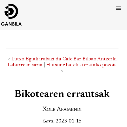
<
Lutxo Egiak irabazi du Cafe Bar Bilbao Antzerki
Laburreko saria
|
Hutsune batek ateratako pozoia
>
Bikotearen errautsak
Xole Aramendi
Gara
, 2023-01-15