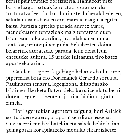
berriz pairatutako bortizkeria. Hamabost urte
beranduago, patuak bere etxera eraman du
torturatzaileetako bat, hori uste du berak bederen,
sekula ikusi ez bazuen ere, mamua ezagutu egiten
baita. Justizia egiteko parada aurrez aurre,
mendekuaren tentazioak maiz tentatzen duen
bitartean. Joko gordina, jasandakoaren mina,
tentsioa, printzipioen guda, Schuberten doinua
belarritik ateratzeko parada, leun dena leun
entzuteko aukera, 15 urteko isiltasuna tiro batez
apurtzeko grina.
Gaiak eta egoerak gehiago behar ez badute ere,
pipermina bota dio Dorfmanek Gerardo sortuta.
Paulinaren senarra, legegizona, diktadurako
biktimen Ikerketa Batzordeko buru izendatu berri
dutena, egoerari zentzua jarri nahi dion agintari
zimela.
Hori agertokian agertzen zaiguna, hori Arielek
sortu duen egoera, proposatzen digun eszena.
Guztia erritmo bizi batekin eta sabela behin baino
gehiagotan korapilatzeko moduko elkarrizketez