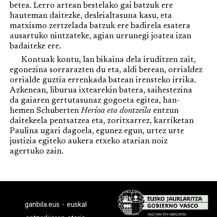
betea. Lerro artean bestelako gai batzuk ere
hauteman daitezke, desleialtasuna kasu, eta
matxismo zertzelada batzuk ere badirela esatera
ausartuko nintzateke, agian urrunegi joatea izan
badaiteke ere.
Kontuak kontu, lan bikaina dela iruditzen zait,
egonezina sorrarazten du eta, aldi berean, orrialdez
orrialde guztia errenkada batean irensteko irrika.
Azkenean, liburua ixtearekin batera, saihestezina
da gaiaren gertutasunaz gogoeta egitea, han-
hemen Schuberten
Herioa eta dontzeila
entzun
daitekeela pentsatzea eta, zoritxarrez, karriketan
Paulina ugari dagoela, egunez egun, urtez urte
justizia egiteko aukera etxeko atarian noiz
agertuko zain.
ganbila.eus - euskal