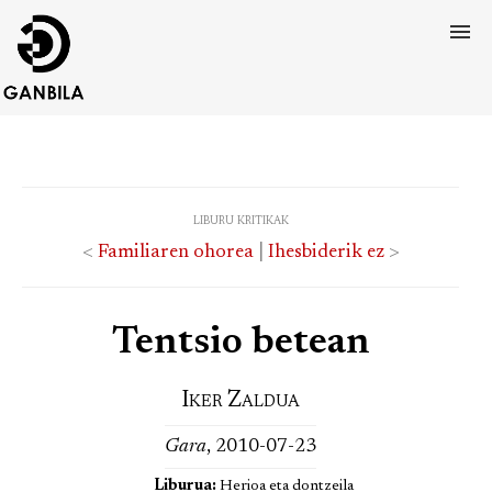
liburu kritikak
<
Familiaren ohorea
|
Ihesbiderik ez
>
Tentsio betean
Iker Zaldua
Gara
, 2010-07-23
Liburua:
Herioa eta dontzeila