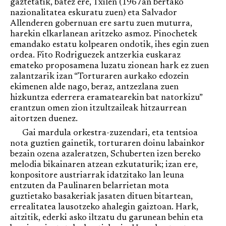
gaztetatik, batez ere, Txilen (1967an bertako
nazionalitatea eskuratu zuen) eta Salvador
Allenderen gobernuan ere sartu zuen muturra,
harekin elkarlanean aritzeko asmoz. Pinochetek
emandako estatu kolpearen ondotik, ihes egin zuen
ordea. Fito Rodriguezek antzerkia euskaraz
emateko proposamena luzatu zionean hark ez zuen
zalantzarik izan “Torturaren aurkako edozein
ekimenen alde nago, beraz, antzezlana zuen
hizkuntza ederrera eramatearekin bat natorkizu”
erantzun omen zion itzultzaileak hitzaurrean
aitortzen duenez.
Gai mardula orkestra-zuzendari, eta tentsioa
nota guztien gainetik, torturaren doinu labainkor
bezain ozena azaleratzen, Schuberten izen bereko
melodia bikainaren atzean ezkutaturik; izan ere,
konpositore austriarrak idatzitako lan leuna
entzuten da Paulinaren belarrietan mota
guztietako basakeriak jasaten dituen bitartean,
errealitatea lausotzeko ahalegin gaiztoan. Hark,
aitzitik, ederki asko iltzatu du garunean behin eta