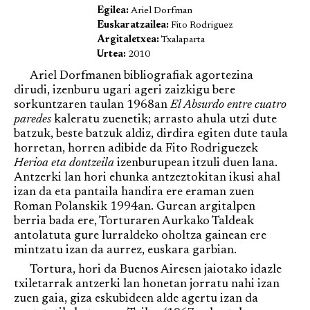
Egilea:
Ariel Dorfman
Euskaratzailea:
Fito Rodriguez
Argitaletxea:
Txalaparta
Urtea:
2010
Ariel Dorfmanen bibliografiak agortezina
dirudi, izenburu ugari ageri zaizkigu bere
sorkuntzaren taulan 1968an
El Absurdo entre cuatro
paredes
kaleratu zuenetik; arrasto ahula utzi dute
batzuk, beste batzuk aldiz, dirdira egiten dute taula
horretan, horren adibide da Fito Rodriguezek
Herioa eta dontzeila
izenburupean itzuli duen lana.
Antzerki lan hori ehunka antzeztokitan ikusi ahal
izan da eta pantaila handira ere eraman zuen
Roman Polanskik 1994an. Gurean argitalpen
berria bada ere, Torturaren Aurkako Taldeak
antolatuta gure lurraldeko oholtza gainean ere
mintzatu izan da aurrez, euskara garbian.
Tortura, hori da Buenos Airesen jaiotako idazle
txiletarrak antzerki lan honetan jorratu nahi izan
zuen gaia, giza eskubideen alde agertu izan da