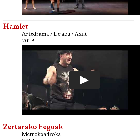
Hamlet
Artedrama / Dejabu / Axut
2013
Zertarako hegoak
Metrokoadroka