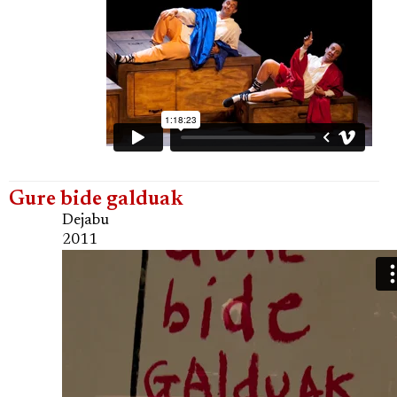
Gure bide galduak
Dejabu
2011