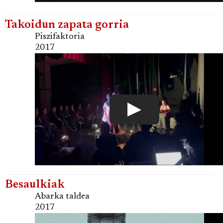
Takoidun zapata gorria
Piszifaktoria
2017
Besaulkiak
Abarka taldea
2017