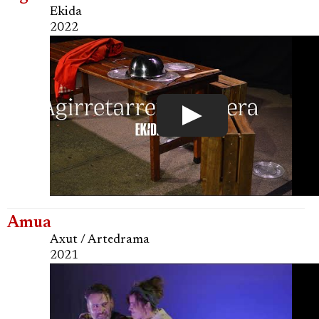
Ekida
2022
Amua
Axut / Artedrama
2021