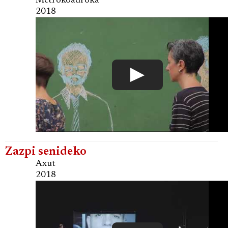
Metrokoadroka
2018
Zazpi senideko
Axut
2018