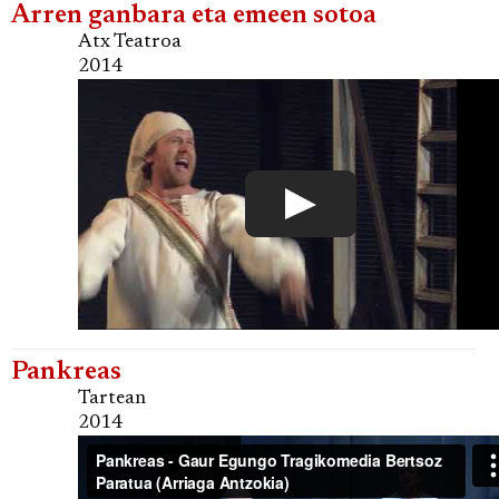
Arren ganbara eta emeen sotoa
Atx Teatroa
2014
Pankreas
Tartean
2014