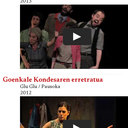
2013
Goenkale Kondesaren erretratua
Glu Glu / Pausoka
2012