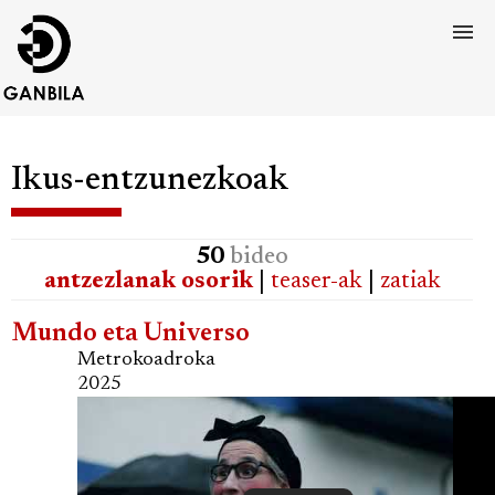
Ikus-entzunezkoak
50
bideo
antzezlanak osorik
|
teaser-ak
|
zatiak
Mundo eta Universo
Metrokoadroka
2025