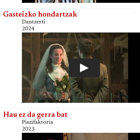
Gasteizko hondartzak
Dantzerti
2024
Hau ez da gerra bat
Piszifaktoria
2023