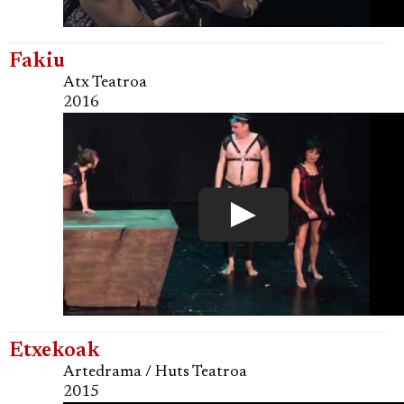
Fakiu
Atx Teatroa
2016
Etxekoak
Artedrama / Huts Teatroa
2015