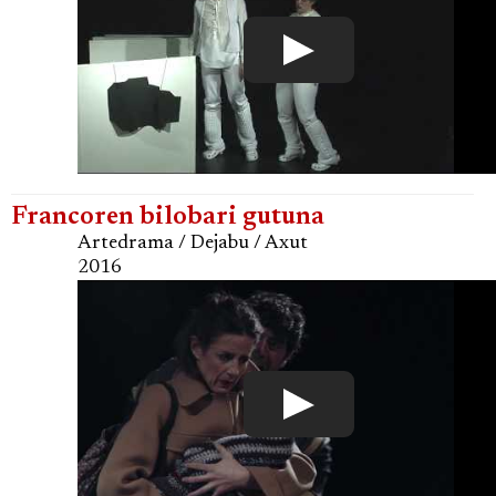
Francoren bilobari gutuna
Artedrama / Dejabu / Axut
2016