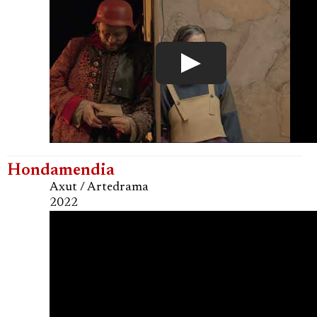
Hondamendia
Axut / Artedrama
2022