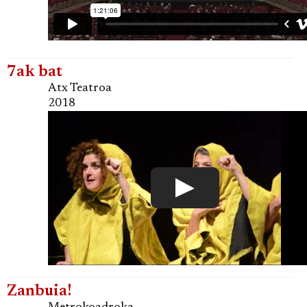
7ak bat
Atx Teatroa
2018
Zanbuia!