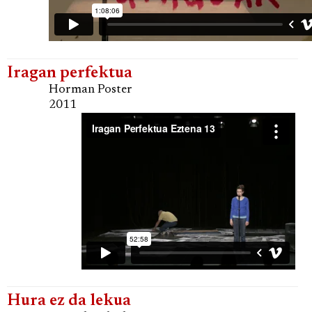
Iragan perfektua
Horman Poster
2011
Hura ez da lekua