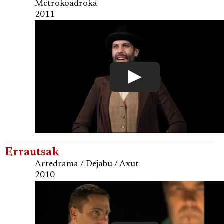
Metrokoadroka
2011
Errautsak
Artedrama / Dejabu / Axut
2010