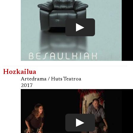
Hozkailua
Artedrama / Huts Teatroa
2017