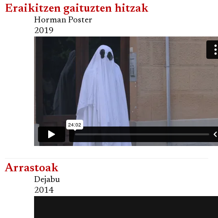
Eraikitzen gaituzten hitzak
Horman Poster
2019
Arrastoak
Dejabu
2014