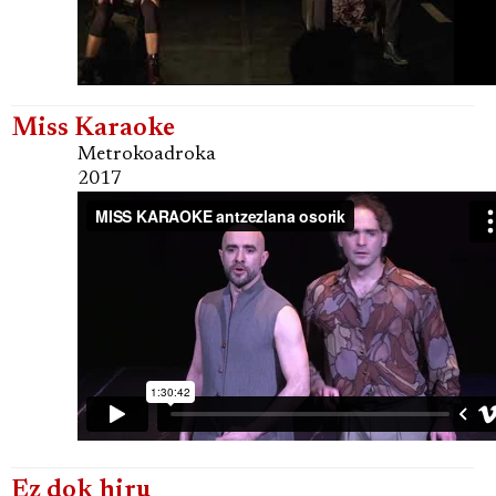
Miss Karaoke
Metrokoadroka
2017
Ez dok hiru