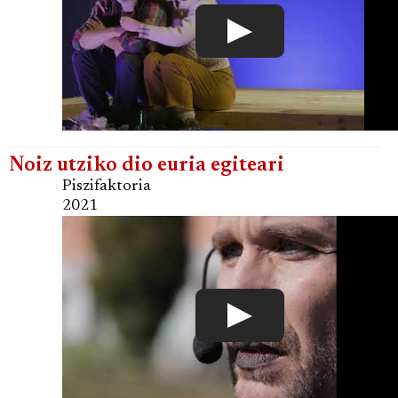
Noiz utziko dio euria egiteari
Piszifaktoria
2021