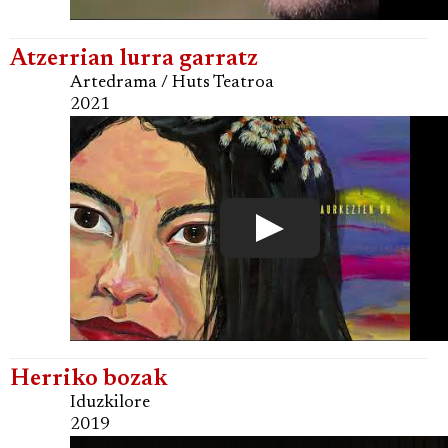
Atzerrian lurra garratz
Artedrama / Huts Teatroa
2021
Herriko bozak
Iduzkilore
2019