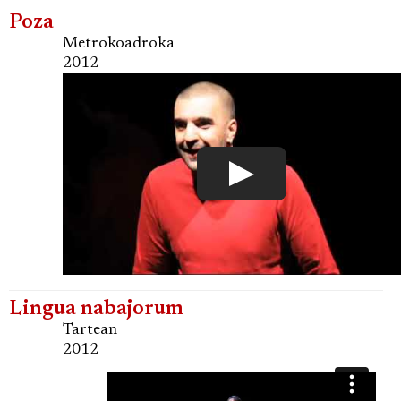
Poza
Metrokoadroka
2012
Lingua nabajorum
Tartean
2012