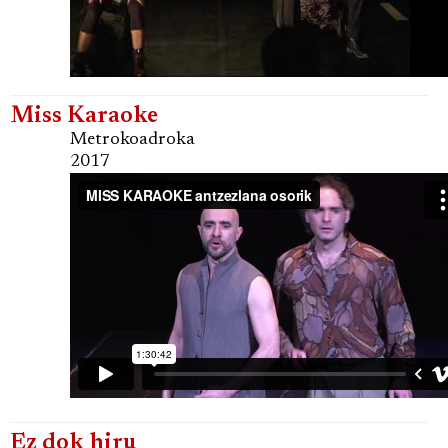
Miss Karaoke
Metrokoadroka
2017
Ez dok hiru