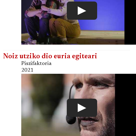
Noiz utziko dio euria egiteari
Piszifaktoria
2021