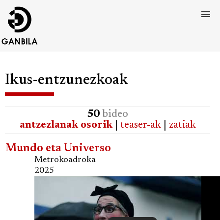
Ikus-entzunezkoak
50
bideo
antzezlanak osorik
|
teaser-ak
|
zatiak
Mundo eta Universo
Metrokoadroka
2025