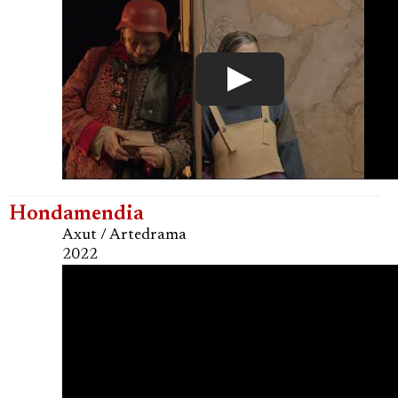
Hondamendia
Axut / Artedrama
2022