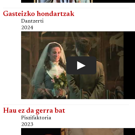
Gasteizko hondartzak
Dantzerti
2024
Hau ez da gerra bat
Piszifaktoria
2023