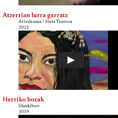
Atzerrian lurra garratz
Artedrama / Huts Teatroa
2021
Herriko bozak
Iduzkilore
2019