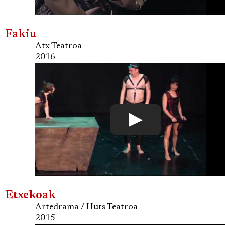
Fakiu
Atx Teatroa
2016
Etxekoak
Artedrama / Huts Teatroa
2015