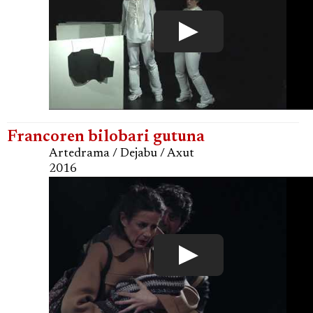
Francoren bilobari gutuna
Artedrama / Dejabu / Axut
2016