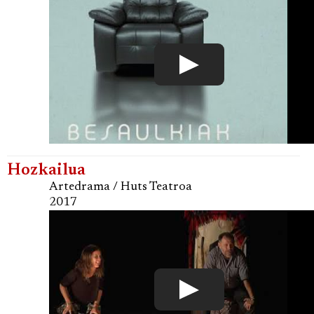
Hozkailua
Artedrama / Huts Teatroa
2017