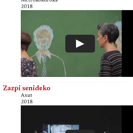
Metrokoadroka
2018
Zazpi senideko
Axut
2018