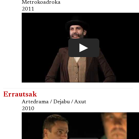
Metrokoadroka
2011
Errautsak
Artedrama / Dejabu / Axut
2010