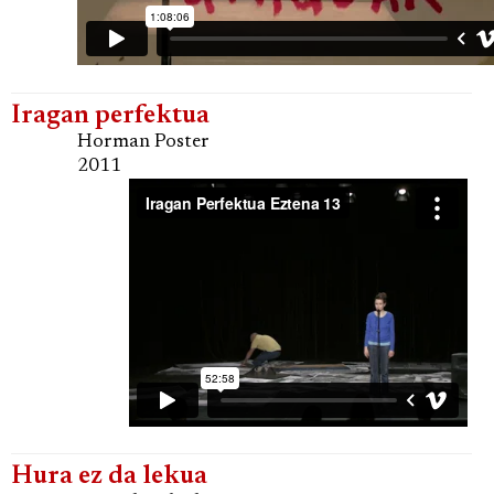
Iragan perfektua
Horman Poster
2011
Hura ez da lekua