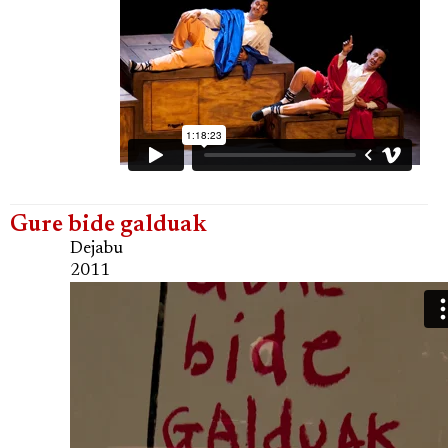
Gure bide galduak
Dejabu
2011