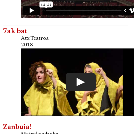
7ak bat
Atx Teatroa
2018
Zanbuia!