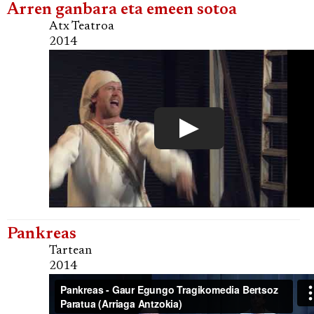
Arren ganbara eta emeen sotoa
Atx Teatroa
2014
Pankreas
Tartean
2014