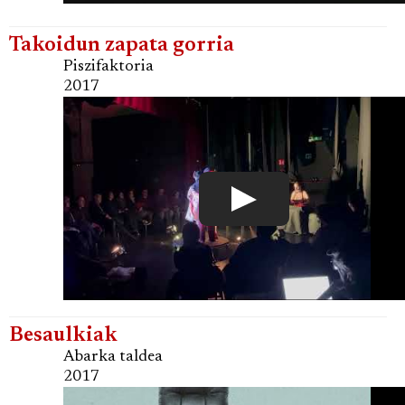
Takoidun zapata gorria
Piszifaktoria
2017
Besaulkiak
Abarka taldea
2017