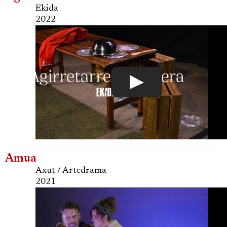
Ekida
2022
Amua
Axut / Artedrama
2021