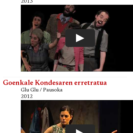
2013
Goenkale Kondesaren erretratua
Glu Glu / Pausoka
2012