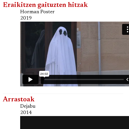
Eraikitzen gaituzten hitzak
Horman Poster
2019
Arrastoak
Dejabu
2014