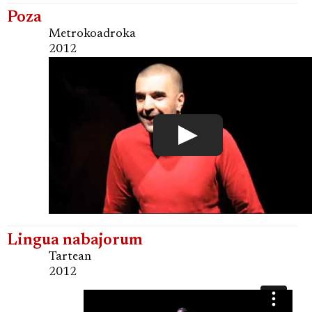
Poza
Metrokoadroka
2012
Lingua nabajorum
Tartean
2012