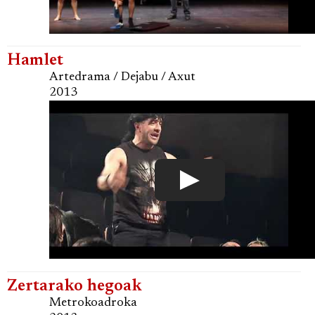
Hamlet
Artedrama / Dejabu / Axut
2013
Zertarako hegoak
Metrokoadroka