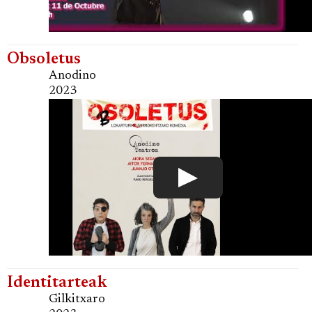
Obsoletus
Anodino
2023
Identitarteak
Gilkitxaro