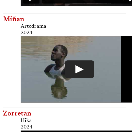
Miñan
Artedrama
2024
Zorretan
Hika
2024