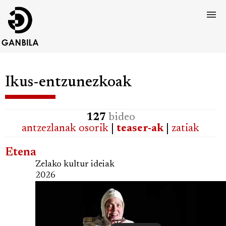
Ikus-entzunezkoak
127
bideo
antzezlanak osorik
|
teaser-ak
|
zatiak
Etena
Zelako kultur ideiak
2026