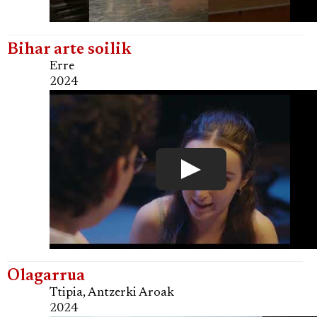
Bihar arte soilik
Erre
2024
Olagarrua
Ttipia, Antzerki Aroak
2024