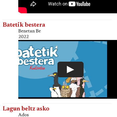
Batetik bestera
Benetan Be
2022
Lagun beltz asko
Ados