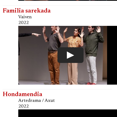
Familia sarekada
Vaiven
2022
Hondamendia
Artedrama / Axut
2022