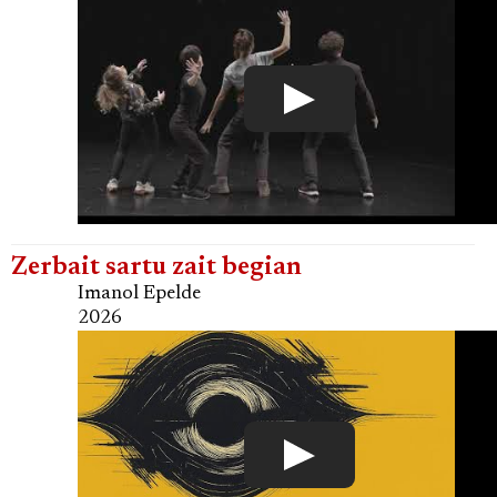
Zerbait sartu zait begian
Imanol Epelde
2026