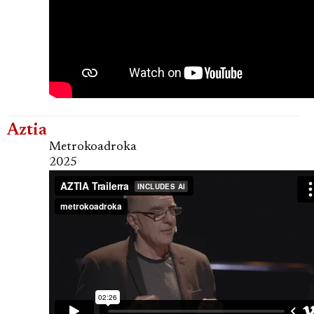
Aztia
Metrokoadroka
2025