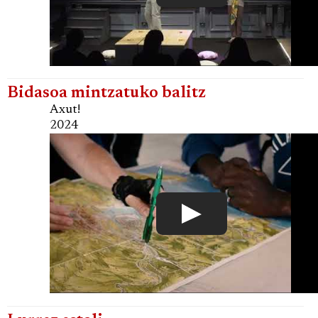
Bidasoa mintzatuko balitz
Axut!
2024