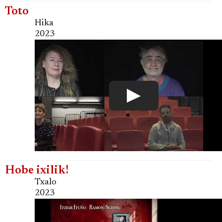
Toto
Hika
2023
Hobe ixilik!
Txalo
2023