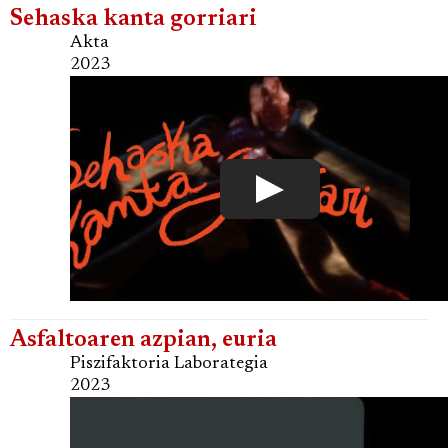
Sehaska kanta gorriari
Akta
2023
Asfaltoaren azpian, euria
Piszifaktoria Laborategia
2023