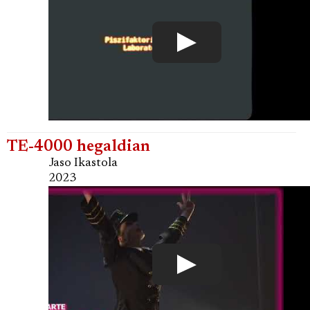
TE-4000 hegaldian
Jaso Ikastola
2023