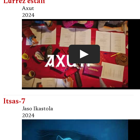
Lurrez estali
Axut
2024
Itsas-7
Jaso Ikastola
2024