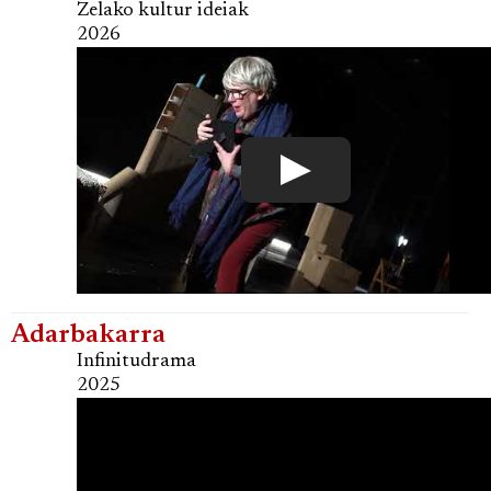
Zelako kultur ideiak
2026
Adarbakarra
Infinitudrama
2025