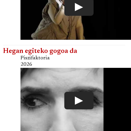
Hegan egiteko gogoa da
Piszifaktoria
2026