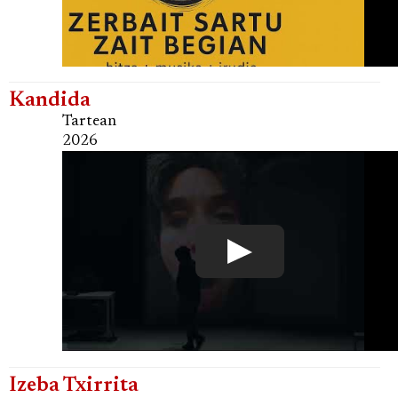
Kandida
Tartean
2026
Izeba Txirrita