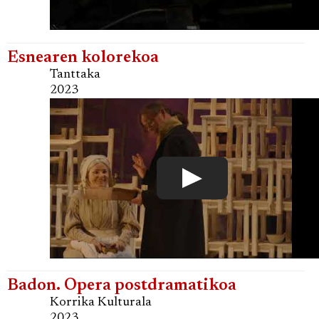
Esnearen kolorekoa
Tanttaka
2023
Badon. Opera postdramatikoa
Korrika Kulturala
2023