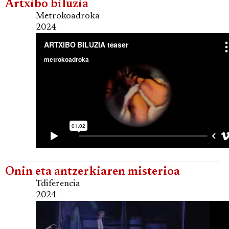
Artxibo biluzia
Metrokoadroka
2024
Onin eta antzerkiaren misterioa
Tdiferencia
2024