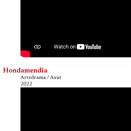
Hondamendia
Artedrama / Axut
2022