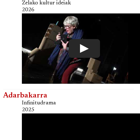
Zelako kultur ideiak
2026
Adarbakarra
Infinitudrama
2025