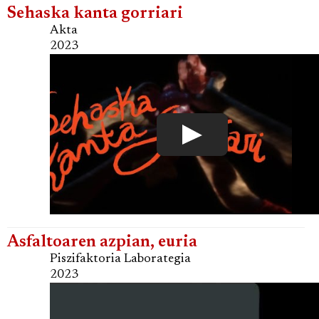
Sehaska kanta gorriari
Akta
2023
Asfaltoaren azpian, euria
Piszifaktoria Laborategia
2023