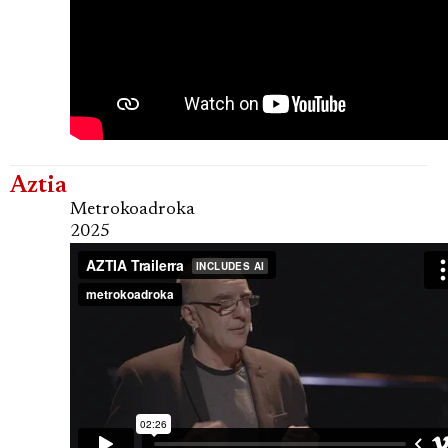
Aztia
Metrokoadroka
2025