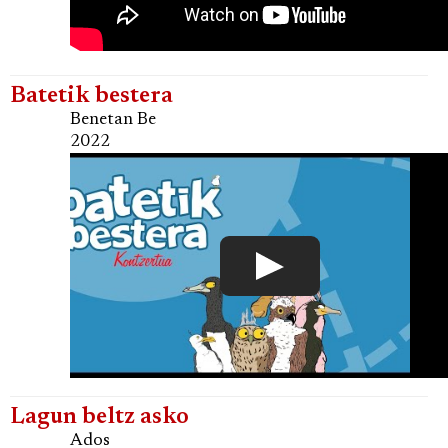
Batetik bestera
Benetan Be
2022
Lagun beltz asko
Ados