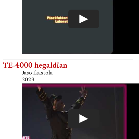
TE-4000 hegaldian
Jaso Ikastola
2023