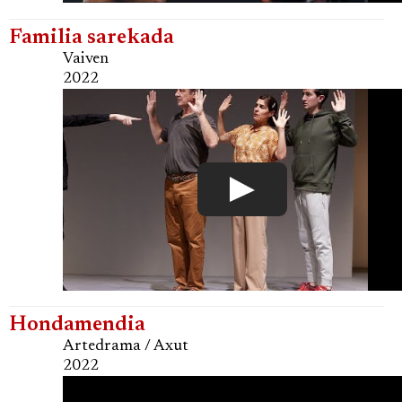
Familia sarekada
Vaiven
2022
Hondamendia
Artedrama / Axut
2022