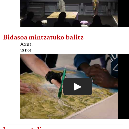
Bidasoa mintzatuko balitz
Axut!
2024