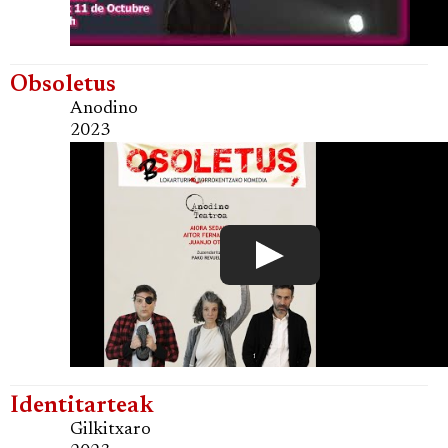
Obsoletus
Anodino
2023
Identitarteak
Gilkitxaro