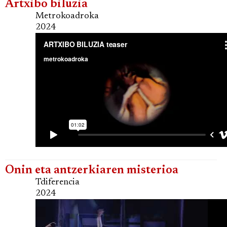
Artxibo biluzia
Metrokoadroka
2024
Onin eta antzerkiaren misterioa
Tdiferencia
2024