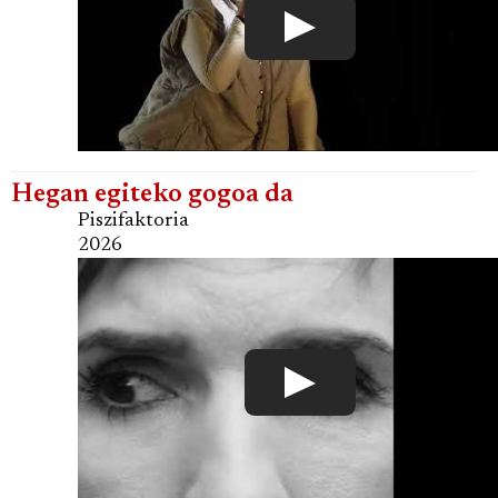
Hegan egiteko gogoa da
Piszifaktoria
2026