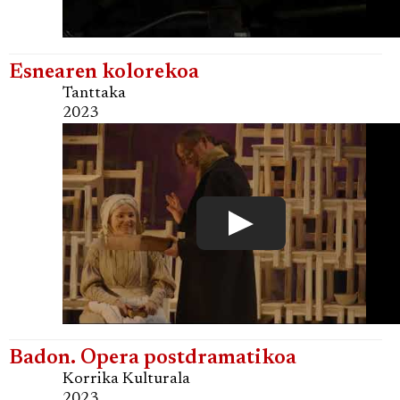
Esnearen kolorekoa
Tanttaka
2023
Badon. Opera postdramatikoa
Korrika Kulturala
2023