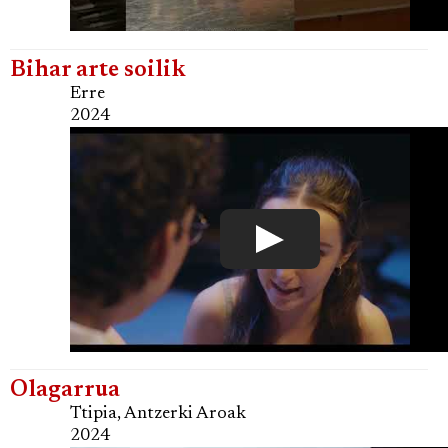
Bihar arte soilik
Erre
2024
Olagarrua
Ttipia, Antzerki Aroak
2024