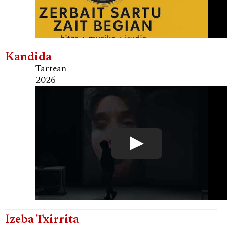
Kandida
Tartean
2026
Izeba Txirrita