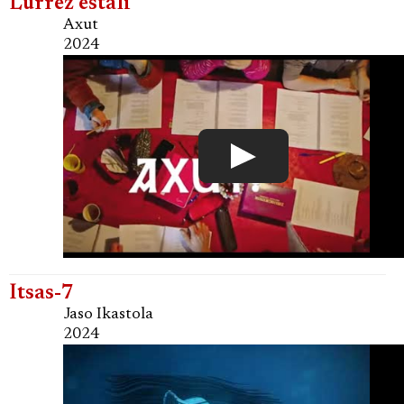
Lurrez estali
Axut
2024
Itsas-7
Jaso Ikastola
2024