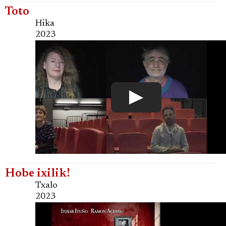
Toto
Hika
2023
Hobe ixilik!
Txalo
2023