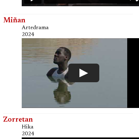
Miñan
Artedrama
2024
Zorretan
Hika
2024