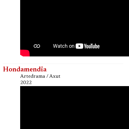
Hondamendia
Artedrama / Axut
2022