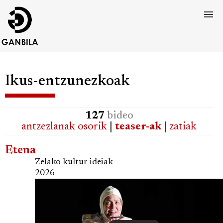
Ikus-entzunezkoak
127
bideo
antzezlanak osorik
|
teaser-ak
|
zatiak
Etena
Zelako kultur ideiak
2026