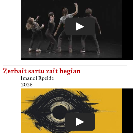
Zerbait sartu zait begian
Imanol Epelde
2026