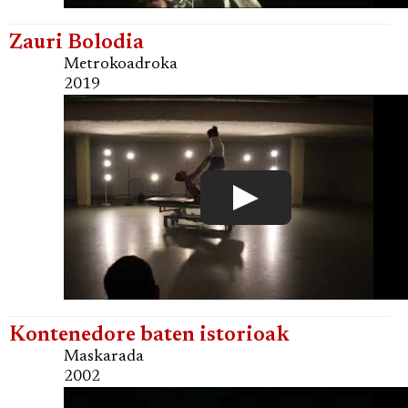
Zauri Bolodia
Metrokoadroka
2019
Kontenedore baten istorioak
Maskarada
2002