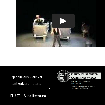
ganbila.eus - euskal
antzerkiaren ataria
EHAZE
|
Susa literatura