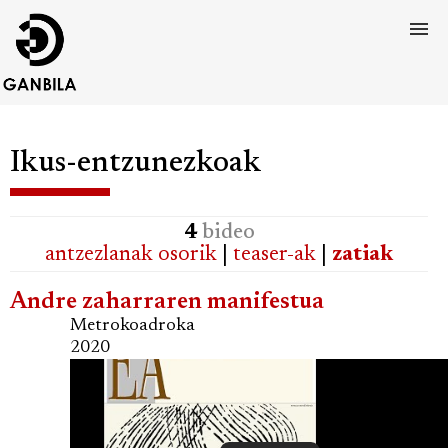
Ikus-entzunezkoak
4
bideo
antzezlanak osorik
|
teaser-ak
|
zatiak
Andre zaharraren manifestua
Metrokoadroka
2020