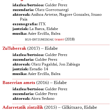
idazlea/bertsioa:
Galder Perez
zuzendaria:
Olatz Gorrotxategi
aktoreak:
Anihoa Artetxe, Nagore Gonzalez, Itxaso
Paia
eszenografia:
ITX
jantziak:
La Rueca, Eidabe
musika:
Asier Ercilla, Balea
ikus-entzunezkoak:
teaser
(2018)
ZuTuberrak
(2017) — Eidabe
idazlea/bertsioa:
Galder Perez
zuzendaria:
Galder Perez
aktoreak:
Olatz Pagaldai, Jon Zubiaga
jantziak:
Estudio 14
musika:
Asier Ercilla, Balea
Baserrian amets
(2016) — Eidabe
idazlea/bertsioa:
Galder Perez
zuzendaria:
Galder Perez
aktoreak:
Aiora Sedano
Adarretatik zintzilik
(2015) — Gilkitxaro, Eidabe