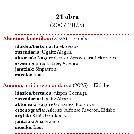
21 obra
(2007-2025)
Abentura kuantikoa
(2025) — Eidabe
idazlea/bertsioa:
Eneko Axpe
zuzendaria:
Ugaitz Alegria
aktoreak:
Nagore Cenizo-Arroyo, Irati Herreros
eszenografia:
Eidabe, Asierito
jantziak:
Sinpatron
musika:
Inun
Amama, irrifarreen ondarea
(2025) — Eidabe
idazlea/bertsioa:
Aizpea Goenaga
zuzendaria:
Ugaitz Alegria
aktoreak:
Nagore Gonzalez, Itxaso Gil
eszenografia:
Asierito, Alfonso Reveron, Eidabe
argiak:
Xabi Urritikoetxea
jantziak:
Ana Franco
musika:
Inun