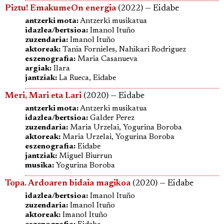
Piztu! EmakumeOn energia
(2022) — Eidabe
antzerki mota:
Antzerki musikatua
idazlea/bertsioa:
Imanol Ituño
zuzendaria:
Imanol Ituño
aktoreak:
Tania Fornieles, Nahikari Rodriguez
eszenografia:
Maria Casanueva
argiak:
Ilara
jantziak:
La Rueca, Eidabe
Meri, Mari eta Lari
(2020) — Eidabe
antzerki mota:
Antzerki musikatua
idazlea/bertsioa:
Galder Perez
zuzendaria:
Maria Urzelai, Yogurina Boroba
aktoreak:
Maria Urzelai, Yogurina Boroba
eszenografia:
Eidabe
jantziak:
Miguel Biurrun
musika:
Yogurina Boroba
Topa. Ardoaren bidaia magikoa
(2020) — Eidabe
idazlea/bertsioa:
Imanol Ituño
zuzendaria:
Imanol Ituño
aktoreak:
Imanol Ituño