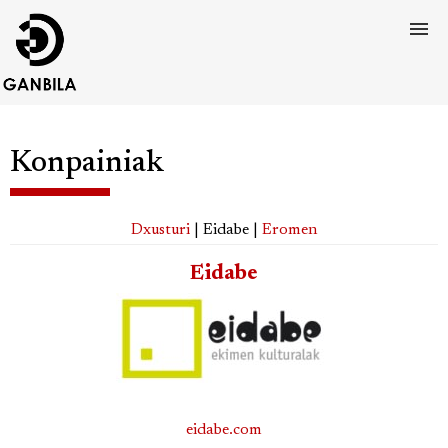
Konpainiak
Dxusturi
| Eidabe |
Eromen
Eidabe
eidabe.com