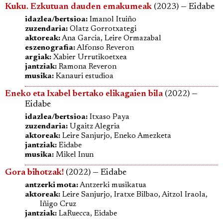
Kuku. Ezkutuan dauden emakumeak
(2023) — Eidabe
idazlea/bertsioa:
Imanol Ituiño
zuzendaria:
Olatz Gorrotxategi
aktoreak:
Ana Garcia, Leire Ormazabal
eszenografia:
Alfonso Reveron
argiak:
Xabier Urrutikoetxea
jantziak:
Ramona Reveron
musika:
Kanauri estudioa
Eneko eta Ixabel bertako elikagaien bila
(2022) —
Eidabe
idazlea/bertsioa:
Itxaso Paya
zuzendaria:
Ugaitz Alegria
aktoreak:
Leire Sanjurjo, Eneko Amezketa
jantziak:
Eidabe
musika:
Mikel Inun
Gora bihotzak!
(2022) — Eidabe
antzerki mota:
Antzerki musikatua
aktoreak:
Leire Sanjurjo, Iratxe Bilbao, Aitzol Iraola,
Iñigo Cruz
jantziak:
LaRuecca, Eidabe