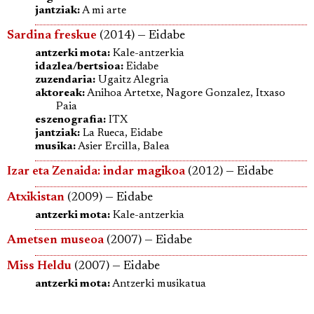
jantziak:
A mi arte
Sardina freskue
(2014) — Eidabe
antzerki mota:
Kale-antzerkia
idazlea/bertsioa:
Eidabe
zuzendaria:
Ugaitz Alegria
aktoreak:
Anihoa Artetxe, Nagore Gonzalez, Itxaso
Paia
eszenografia:
ITX
jantziak:
La Rueca, Eidabe
musika:
Asier Ercilla, Balea
Izar eta Zenaida: indar magikoa
(2012) — Eidabe
Atxikistan
(2009) — Eidabe
antzerki mota:
Kale-antzerkia
Ametsen museoa
(2007) — Eidabe
Miss Heldu
(2007) — Eidabe
antzerki mota:
Antzerki musikatua