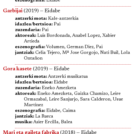
eszenografia:
Eidabe
Garbijai
(2019) — Eidabe
antzerki mota:
Kale-antzerkia
idazlea/bertsioa:
Pai
zuzendaria:
Pai
aktoreak:
Luis Bordonada, Anabel Lopez, Xabier
Artieda
eszenografia:
Volumen, German Diez, Pai
jantziak:
Celia Tejero, Mª Jose Gorgojo, Nati Buil, Lola
Ontañon
Gora kasete
(2019) — Eidabe
antzerki mota:
Antzerki musikatua
idazlea/bertsioa:
Eidabe
zuzendaria:
Eneko Amezketa
aktoreak:
Eneko Amezketa, Gaizka Chamizo, Leire
Ormazabal, Leire Sanjurjo, Sara Calderon, Usue
Martinez
eszenografia:
Eidabe, Caima
jantziak:
La Rueca
musika:
Asier Ercilla, Balea
Mari eta gaileta fabrika
(2018) — Eidabe