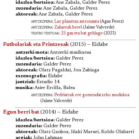
idazlea/bertsioa:
Ane Zabala, Galder Perez
zuzendaria:
Ane Zabala, Galder Perez
aktoreak:
Ane Zabala, Galder Perez
antzezpena
:
Lur planetan astronauta
(Agus Perez)
antzezpena
:
Zaharrak berri
(Jaime Valverde)
teatro testuak:
25 gau eta bat gehiago
(2021)
Futbolariak eta Printzesak
(2015) — Eidabe
antzerki mota:
Antzerki musikatua
idazlea/bertsioa:
Galder Perez
zuzendaria:
Galder Perez
aktoreak:
Olatz Pagaldai, Jon Zubiaga
eszenografia:
Eidabe
jantziak:
Estudio 14
musika:
Asier Ercilla, Balea
antzezpena
:
Pedriatrak ere gomendatzeko modukoa
(Jaime Valverde)
Egun berri bat
(2014) — Eidabe
idazlea/bertsioa:
Galder Perez
zuzendaria:
Galder Perez
aktoreak:
Olatz Ganboa, Iñaki Maruri, Koldo Olabarri
argiak:
John Luhman