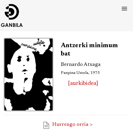
Antzerki minimum
bat
Bernardo Atxaga
Panpina Ustela, 1975
[aurkibidea]
Hurrengo orria >