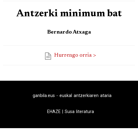
Antzerki minimum bat
Bernardo Atxaga
Hurrengo orria >
ganbila.eus - euskal antzerkiaren ataria
EHAZE
|
Susa literatura