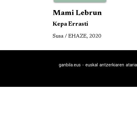
Mami Lebrun
Kepa Errasti
Susa / EHAZE, 2020
ganbila.eus - euskal antzerkiaren ataria