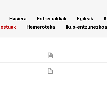
Hasiera
Estreinaldiak
Egileak
K
testuak
Hemeroteka
Ikus-entzunezko