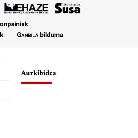
onpainiak
ak
Ganbila
bilduma
Aurkibidea