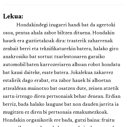
Lekua:
Hondakindegi izugarri handi bat da agertoki
osoa, pentsa ahala zabor biltzen dituena. Hondakin
hauek era guztietakoak dira: trasterik zaharrenak
zenbait berri eta teknifikaturekin batera, halako giro
anakroniko bat sortuz: txarlestonaren garaiko
automobil baten karrozeriaren alboan robot hondatu
bat kausi daiteke, esate batera. Jokalekua zakarrez
estalirik dago erabat, eta zabor hauek bi alboetan
atzealdean muinotxo bat osatzen dute, zeinen atzetik
sartu-irtengo diren pertsonaiak behar denean. Erdian
berriz, bada halako laugune bat non dauden jarrita ia
mugitzen ez diren bi pertsonaia emakumezkoak.
Hondakin organikorik ere bada, gutxi baina: fruitu