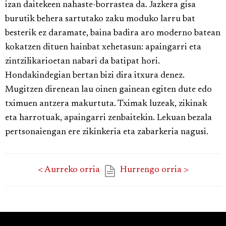
izan daitekeen nahaste-borrastea da. Jazkera gisa
burutik behera sartutako zaku moduko larru bat
besterik ez daramate, baina badira aro moderno batean
kokatzen dituen hainbat xehetasun: apaingarri eta
zintzilikarioetan nabari da batipat hori.
Hondakindegian bertan bizi dira itxura denez.
Mugitzen direnean lau oinen gainean egiten dute edo
tximuen antzera makurtuta. Tximak luzeak, zikinak
eta harrotuak, apaingarri zenbaitekin. Lekuan bezala
pertsonaiengan ere zikinkeria eta zabarkeria nagusi.
< Aurreko orria
Hurrengo orria >