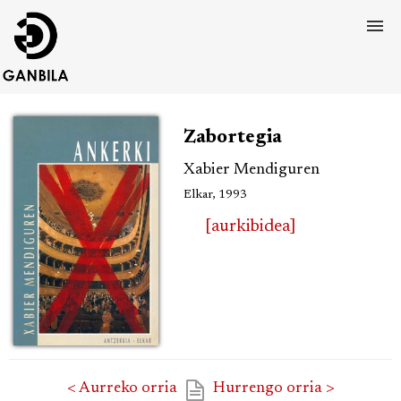
Zabortegia
Xabier Mendiguren
Elkar, 1993
[aurkibidea]
< Aurreko orria
Hurrengo orria >