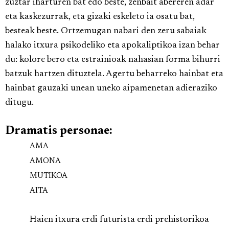
zuztar iharturen bat edo beste, zenbait abereren adar
eta kaskezurrak, eta gizaki eskeleto ia osatu bat,
besteak beste. Ortzemugan nabari den zeru sabaiak
halako itxura psikodeliko eta apokaliptikoa izan behar
du: kolore bero eta estrainioak nahasian forma bihurri
batzuk hartzen dituztela. Agertu beharreko hainbat eta
hainbat gauzaki unean uneko aipamenetan adieraziko
ditugu.
Dramatis personae:
AMA
AMONA
MUTIKOA
AITA
Haien itxura erdi futurista erdi prehistorikoa