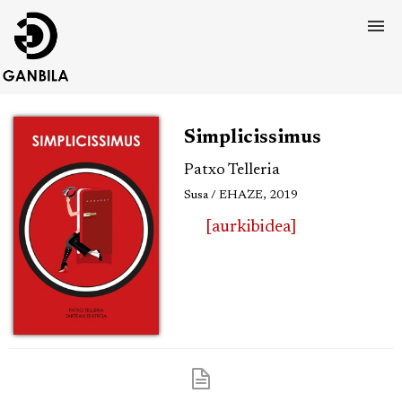
Simplicissimus
Patxo Telleria
Susa / EHAZE, 2019
[aurkibidea]