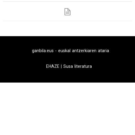
ganbila.eus - euskal antzerkiaren ataria
EHAZE
|
Susa literatura