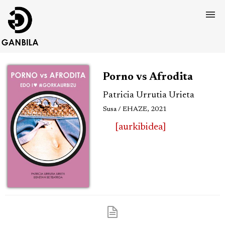
Porno vs Afrodita
Patricia Urrutia Urieta
Susa / EHAZE, 2021
[aurkibidea]