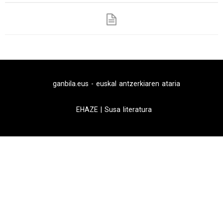
ganbila.eus - euskal antzerkiaren ataria
EHAZE
|
Susa literatura