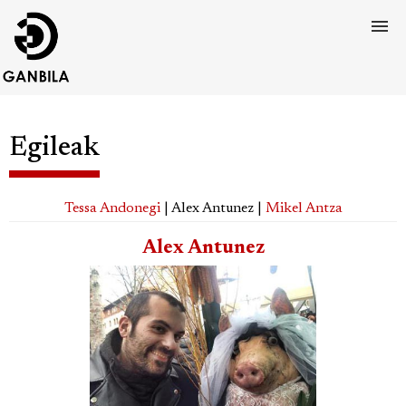
Egileak
Tessa Andonegi
| Alex Antunez |
Mikel Antza
Alex Antunez