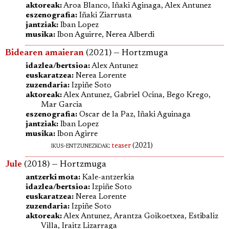
aktoreak:
Aroa Blanco, Iñaki Aginaga, Alex Antunez
eszenografia:
Iñaki Ziarrusta
jantziak:
Iban Lopez
musika:
Ibon Aguirre, Nerea Alberdi
Bidearen amaieran
(2021) — Hortzmuga
idazlea/bertsioa:
Alex Antunez
euskaratzea:
Nerea Lorente
zuzendaria:
Izpiñe Soto
aktoreak:
Alex Antunez, Gabriel Ocina, Bego Krego,
Mar Garcia
eszenografia:
Oscar de la Paz, Iñaki Aguinaga
jantziak:
Iban Lopez
musika:
Ibon Agirre
ikus-entzunezkoak:
teaser
(2021)
Jule
(2018) — Hortzmuga
antzerki mota:
Kale-antzerkia
idazlea/bertsioa:
Izpiñe Soto
euskaratzea:
Nerea Lorente
zuzendaria:
Izpiñe Soto
aktoreak:
Alex Antunez, Arantza Goikoetxea, Estibaliz
Villa, Iraitz Lizarraga