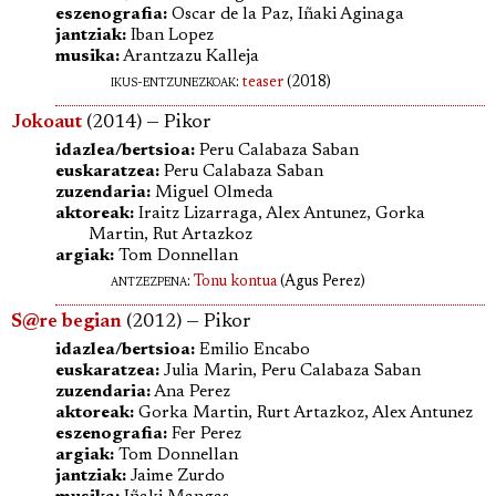
eszenografia:
Oscar de la Paz, Iñaki Aginaga
jantziak:
Iban Lopez
musika:
Arantzazu Kalleja
ikus-entzunezkoak:
teaser
(2018)
Jokoaut
(2014) — Pikor
idazlea/bertsioa:
Peru Calabaza Saban
euskaratzea:
Peru Calabaza Saban
zuzendaria:
Miguel Olmeda
aktoreak:
Iraitz Lizarraga, Alex Antunez, Gorka
Martin, Rut Artazkoz
argiak:
Tom Donnellan
antzezpena
:
Tonu kontua
(Agus Perez)
S@re begian
(2012) — Pikor
idazlea/bertsioa:
Emilio Encabo
euskaratzea:
Julia Marin, Peru Calabaza Saban
zuzendaria:
Ana Perez
aktoreak:
Gorka Martin, Rurt Artazkoz, Alex Antunez
eszenografia:
Fer Perez
argiak:
Tom Donnellan
jantziak:
Jaime Zurdo