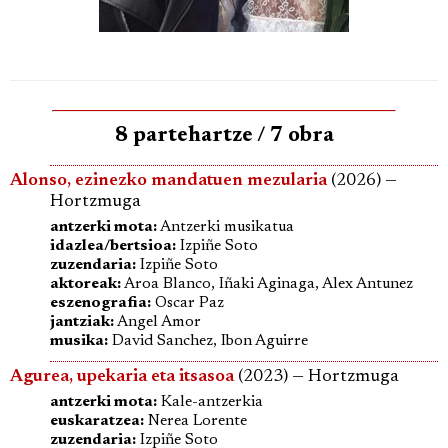
8 partehartze / 7 obra
Alonso, ezinezko mandatuen mezularia
(2026) —
Hortzmuga
antzerki mota:
Antzerki musikatua
idazlea/bertsioa:
Izpiñe Soto
zuzendaria:
Izpiñe Soto
aktoreak:
Aroa Blanco, Iñaki Aginaga, Alex Antunez
eszenografia:
Oscar Paz
jantziak:
Angel Amor
musika:
David Sanchez, Ibon Aguirre
Agurea, upekaria eta itsasoa
(2023) — Hortzmuga
antzerki mota:
Kale-antzerkia
euskaratzea:
Nerea Lorente
zuzendaria:
Izpiñe Soto