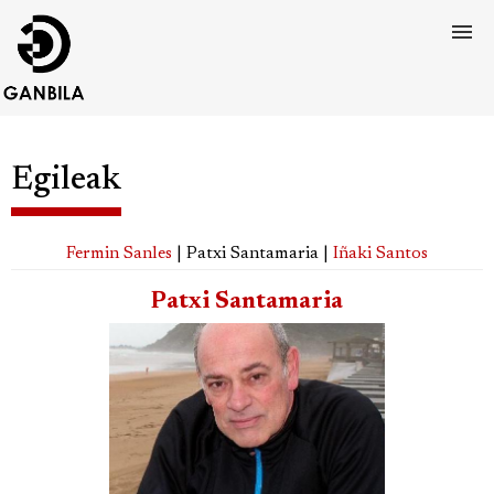
Egileak
Fermin Sanles
| Patxi Santamaria |
Iñaki Santos
Patxi Santamaria