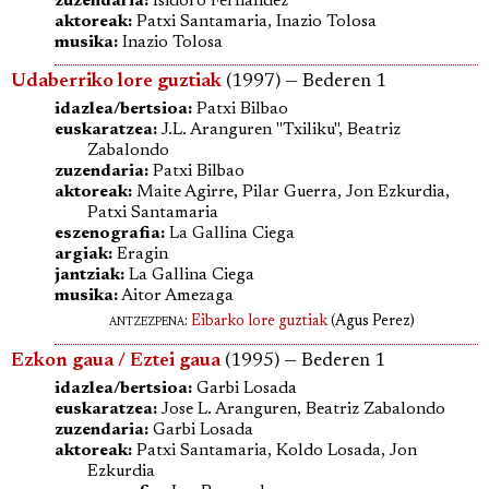
zuzendaria:
Isidoro Fernandez
aktoreak:
Patxi Santamaria, Inazio Tolosa
musika:
Inazio Tolosa
Udaberriko lore guztiak
(1997) — Bederen 1
idazlea/bertsioa:
Patxi Bilbao
euskaratzea:
J.L. Aranguren "Txiliku", Beatriz
Zabalondo
zuzendaria:
Patxi Bilbao
aktoreak:
Maite Agirre, Pilar Guerra, Jon Ezkurdia,
Patxi Santamaria
eszenografia:
La Gallina Ciega
argiak:
Eragin
jantziak:
La Gallina Ciega
musika:
Aitor Amezaga
antzezpena
:
Eibarko lore guztiak
(Agus Perez)
Ezkon gaua / Eztei gaua
(1995) — Bederen 1
idazlea/bertsioa:
Garbi Losada
euskaratzea:
Jose L. Aranguren, Beatriz Zabalondo
zuzendaria:
Garbi Losada
aktoreak:
Patxi Santamaria, Koldo Losada, Jon
Ezkurdia