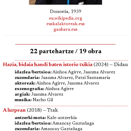
Donostia, 1959
eu.wikipedia.org
euskalaktoreak.eus
ganbara.eus
22 partehartze / 19 obra
Hazia, bidaia handi baten istorio txikia
(2024) — Didau
idazlea/bertsioa:
Ainhoa Agirre, Juanma Alvarez
zuzendaria:
Juanma Alvarez, Patxi Santamaria
aktoreak:
Ainhoa Agirre, Juanma Alvarez
eszenografia:
Ainhoa Agirre
argiak:
Juanma Alvarez
musika:
Nacho Gil
A lurpean
(2018) — Ttak
antzerki mota:
Kale-antzerkia
idazlea/bertsioa:
Amancay Gaztañaga
zuzendaria:
Amancay Gaztañaga