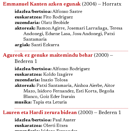
Emmanuel Kanten azken egunak
(2004) — Horratx
idazlea/bertsioa:
Alfonso Sastre
euskaratzea:
Fito Rodriguez
zuzendaria:
Olatz Beobide
aktoreak:
Ramon Agirre, Josemari Larrañaga, Teresa
Andonegi, Edurne Lasa, Josu Andonegi, Patxi
Santamaria
argiak:
Santi Ezkurra
Agureok ez genuke maitemindu behar
(2000) —
Bederen 1
idazlea/bertsioa:
Alfonso Rodriguez
euskaratzea:
Koldo Izagirre
zuzendaria:
Inazio Tolosa
aktoreak:
Patxi Santamaria, Ainhoa Aierbe, Aitor
Mazo, Isidoro Fernandez, Esti Korta, Begoña
Blanco, Goiz Eder Iturain
musika:
Tapia eta Leturia
Lauren eta Hardi zerura bidean
(2000) — Bederen 1
idazlea/bertsioa:
Paul Auster
euskaratzea:
Olerti Etxea