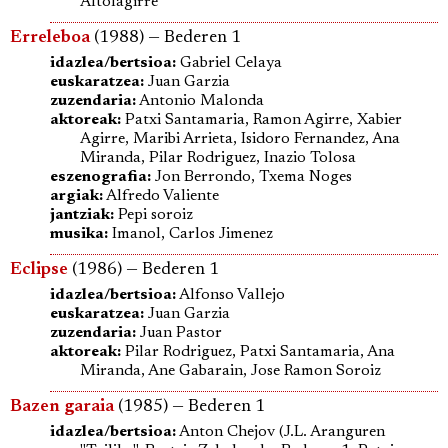
Altolagirre
Erreleboa
(1988) — Bederen 1
idazlea/bertsioa:
Gabriel Celaya
euskaratzea:
Juan Garzia
zuzendaria:
Antonio Malonda
aktoreak:
Patxi Santamaria, Ramon Agirre, Xabier
Agirre, Maribi Arrieta, Isidoro Fernandez, Ana
Miranda, Pilar Rodriguez, Inazio Tolosa
eszenografia:
Jon Berrondo, Txema Noges
argiak:
Alfredo Valiente
jantziak:
Pepi soroiz
musika:
Imanol, Carlos Jimenez
Eclipse
(1986) — Bederen 1
idazlea/bertsioa:
Alfonso Vallejo
euskaratzea:
Juan Garzia
zuzendaria:
Juan Pastor
aktoreak:
Pilar Rodriguez, Patxi Santamaria, Ana
Miranda, Ane Gabarain, Jose Ramon Soroiz
Bazen garaia
(1985) — Bederen 1
idazlea/bertsioa:
Anton Chejov (J.L. Aranguren