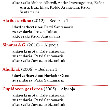
aktoreak:
Ainhoa Alberdi, Ander Iruretagoiena, Beñat
Aristi, Iraia Elias, Koldo Arakistain, Patxi
Santamaria
Aktibo toxikoa
(2012) — Bederen 1
idazlea/bertsioa:
Patxi Santamaria
zuzendaria:
Inazio Tolosa
aktoreak:
Patxi Santamaria
Sinatua A.G.
(2010) — Alproja
antzerki mota:
Kale-antzerkia
zuzendaria:
Patxi Santamaria
aktoreak:
Zarauzko biztanleak
Ahulkiak
(2006) — Bederen 1
idazlea/bertsioa:
Harkaitz Cano
zuzendaria:
Patxi Santamaria
Cupidoren gezi eroa
(2005) — Alproja
antzerki mota:
Kale-antzerkia
zuzendaria:
Patxi Santamaria
aktoreak:
Zarauzko biztanleak