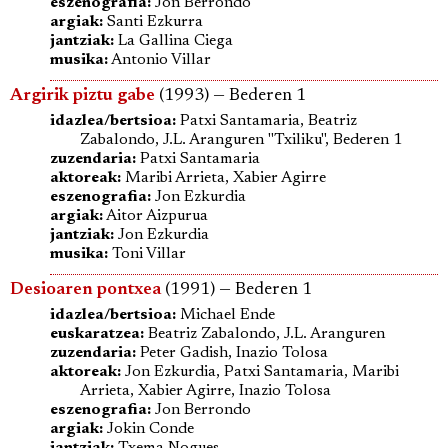
eszenografia:
Jon Berrondo
argiak:
Santi Ezkurra
jantziak:
La Gallina Ciega
musika:
Antonio Villar
Argirik piztu gabe
(1993) — Bederen 1
idazlea/bertsioa:
Patxi Santamaria, Beatriz
Zabalondo, J.L. Aranguren "Txiliku", Bederen 1
zuzendaria:
Patxi Santamaria
aktoreak:
Maribi Arrieta, Xabier Agirre
eszenografia:
Jon Ezkurdia
argiak:
Aitor Aizpurua
jantziak:
Jon Ezkurdia
musika:
Toni Villar
Desioaren pontxea
(1991) — Bederen 1
idazlea/bertsioa:
Michael Ende
euskaratzea:
Beatriz Zabalondo, J.L. Aranguren
zuzendaria:
Peter Gadish, Inazio Tolosa
aktoreak:
Jon Ezkurdia, Patxi Santamaria, Maribi
Arrieta, Xabier Agirre, Inazio Tolosa
eszenografia:
Jon Berrondo
argiak:
Jokin Conde