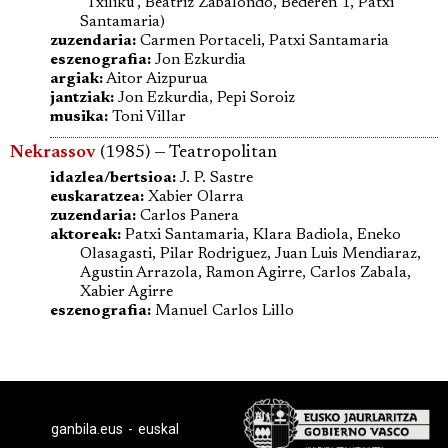
"Txiliku", Beatriz Zabalondo, Bederen 1, Patxi
Santamaria)
zuzendaria:
Carmen Portaceli, Patxi Santamaria
eszenografia:
Jon Ezkurdia
argiak:
Aitor Aizpurua
jantziak:
Jon Ezkurdia, Pepi Soroiz
musika:
Toni Villar
Nekrassov
(1985) — Teatropolitan
idazlea/bertsioa:
J. P. Sastre
euskaratzea:
Xabier Olarra
zuzendaria:
Carlos Panera
aktoreak:
Patxi Santamaria, Klara Badiola, Eneko
Olasagasti, Pilar Rodriguez, Juan Luis Mendiaraz,
Agustin Arrazola, Ramon Agirre, Carlos Zabala,
Xabier Agirre
eszenografia:
Manuel Carlos Lillo
ganbila.eus - euskal