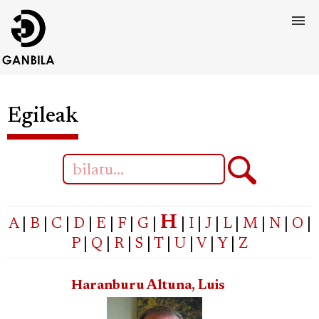
Egileak
H
A
|
B
|
C
|
D
|
E
|
F
|
G
|
|
I
|
J
|
L
|
M
|
N
|
O
|
P
|
Q
|
R
|
S
|
T
|
U
|
V
|
Y
|
Z
Haranburu Altuna, Luis