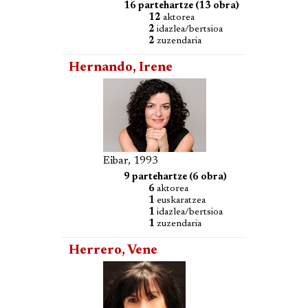
16 partehartze (13 obra)
12
aktorea
2
idazlea/bertsioa
2
zuzendaria
Hernando, Irene
Eibar, 1993
9 partehartze (6 obra)
6
aktorea
1
euskaratzea
1
idazlea/bertsioa
1
zuzendaria
Herrero, Vene