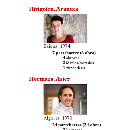
Hirigoien, Arantxa
Baiona, 1974
7 partehartze (6 obra)
4
aktorea
2
idazlea/bertsioa
1
zuzendaria
Hormaza, Asier
Algorta, 1970
24 partehartze (24 obra)