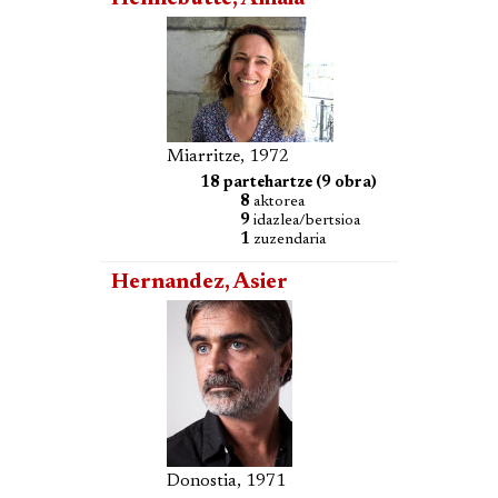
Miarritze, 1972
18 partehartze (9 obra)
8
aktorea
9
idazlea/bertsioa
1
zuzendaria
Hernandez, Asier
Donostia, 1971