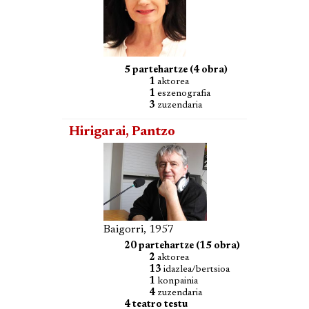
5 partehartze (4 obra)
1
aktorea
1
eszenografia
3
zuzendaria
Hirigarai, Pantzo
Baigorri, 1957
20 partehartze (15 obra)
2
aktorea
13
idazlea/bertsioa
1
konpainia
4
zuzendaria
4 teatro testu