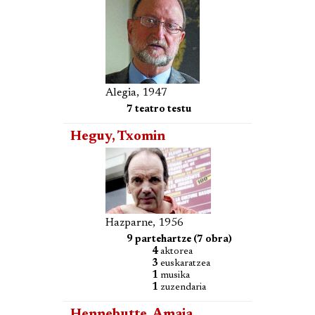
Alegia, 1947
7 teatro testu
Heguy, Txomin
Hazparne, 1956
9 partehartze (7 obra)
4
aktorea
3
euskaratzea
1
musika
1
zuzendaria
Hennebutte, Amaia