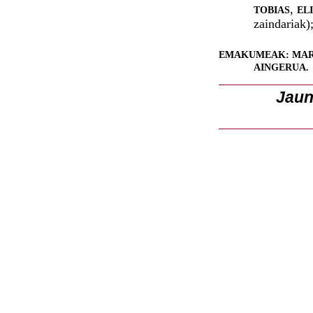
,
TOBIAS
EL
zaindariak)
EMAKUMEAK: MAR
AINGERUA.
Jaun