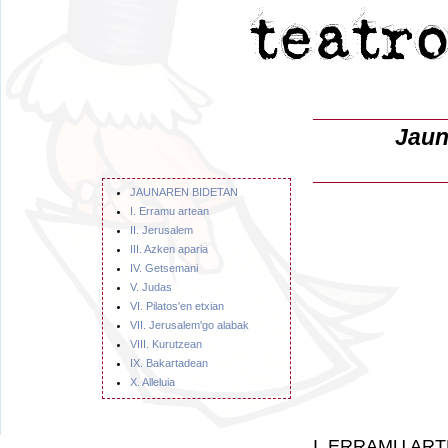
Jaun
JAUNAREN BIDETAN
I. Erramu artean
II. Jerusalem
III. Azken aparia
IV. Getsemani
V. Judas
VI. Pilatos'en etxian
VII. Jerusalem'go alabak
VIII. Kurutzean
IX. Bakartadean
X. Alleluia
I. ERRAMU AR