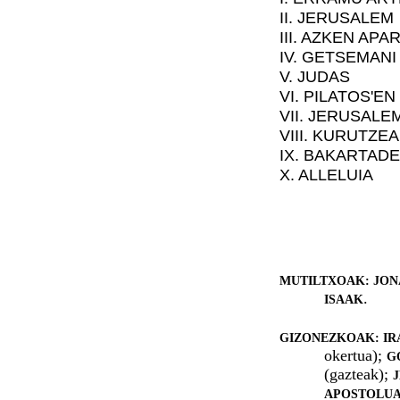
II. JERUSALEM
III. AZKEN APAR
IV. GETSEMANI
V. JUDAS
VI. PILATOS'EN
VII. JERUSALE
VIII. KURUTZE
IX. BAKARTAD
X. ALLELUIA
MUTILTXOAK: JON
.
ISAAK
GIZONEZKOAK: I
okertua);
G
(gazteak);
APOSTOLU