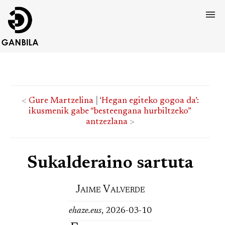
<
Gure Martzelina
|
‘Hegan egiteko gogoa da’:
ikusmenik gabe “besteengana hurbiltzeko”
antzezlana
>
Sukalderaino sartuta
Jaime Valverde
ehaze.eus
, 2026-03-10