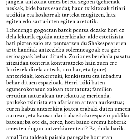
jangela-antzokia umez beteta zegoen (gehienak
neskak, bide batez esanda); haur txikitxoak titiari
atxikita eta koskorrak tarteka mugitzen, hitz
egiten edo sartu-irten egiten aretotik.
Lehenengo gogoetan batek pentsa dezake hori ez
dela lekurik egokia antzerkirako; alde estetizista
bati pizten zaio eta pentsatzen du Shakespeareren
arte handiak antzezleku solemneagoak eta giro
serioagoak behar dituela. Zorionez berehala pasatu
zitzaidan tonteria konturatzeko hain zuen ere
horiexek direla arteak, oro har, eta (gure)
antzerkiak, konkretuki, konkistatu eta inbaditu
behar dituen espazioak. Herri txiki baten
egunerokotasun xaloan txertatuta; familien
errutina naturalean tartekatuta; merienda,
parkeko txirrista eta afariaren artean aurkeztua;
euren kabuz antzerkira joatea erabaki duten umeen
aurrean, eta kausarako irabazitako espazio publiko
batean; ba ote da, berez, hori baino eremu hoberik
amesten dugun antzerkiarentzat? Ez, duda barik.
amaHiru taldeak paisaia paregabe horretan