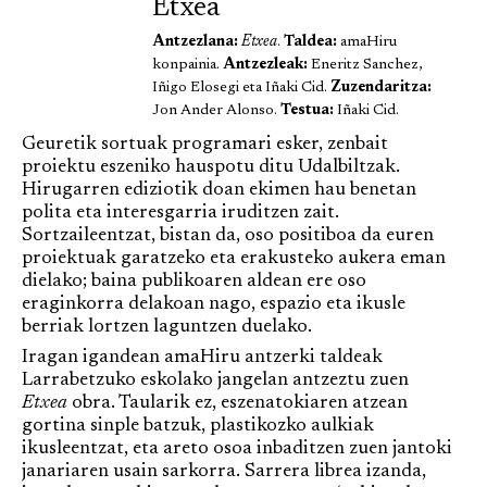
Etxea
Antzezlana:
Etxea
.
Taldea:
amaHiru
konpainia.
Antzezleak:
Eneritz Sanchez,
Iñigo Elosegi eta Iñaki Cid.
Zuzendaritza:
Jon Ander Alonso.
Testua:
Iñaki Cid.
Geuretik sortuak programari esker, zenbait
proiektu eszeniko hauspotu ditu Udalbiltzak.
Hirugarren ediziotik doan ekimen hau benetan
polita eta interesgarria iruditzen zait.
Sortzaileentzat, bistan da, oso positiboa da euren
proiektuak garatzeko eta erakusteko aukera eman
dielako; baina publikoaren aldean ere oso
eraginkorra delakoan nago, espazio eta ikusle
berriak lortzen laguntzen duelako.
Iragan igandean amaHiru antzerki taldeak
Larrabetzuko eskolako jangelan antzeztu zuen
Etxea
obra. Taularik ez, eszenatokiaren atzean
gortina sinple batzuk, plastikozko aulkiak
ikusleentzat, eta areto osoa inbaditzen zuen jantoki
janariaren usain sarkorra. Sarrera librea izanda,