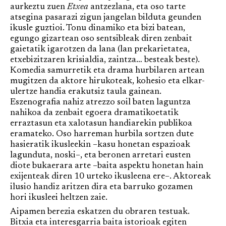
aurkeztu zuen
Etxea
antzezlana, eta oso tarte
atsegina pasarazi zigun jangelan bilduta geunden
ikusle guztioi. Tonu dinamiko eta bizi batean,
egungo gizartean oso sentsibleak diren zenbait
gaietatik igarotzen da lana (lan prekarietatea,
etxebizitzaren krisialdia, zaintza… besteak beste).
Komedia samurretik eta drama hurbilaren artean
mugitzen da aktore hirukoteak, kohesio eta elkar-
ulertze handia erakutsiz taula gainean.
Eszenografia nahiz atrezzo soil baten laguntza
nahikoa da zenbait egoera dramatikoetatik
erraztasun eta xalotasun handiarekin publikoa
eramateko. Oso harreman hurbila sortzen dute
hasieratik ikusleekin –kasu honetan espazioak
lagunduta, noski–, eta beronen arretari eusten
diote bukaerara arte –baita aspektu honetan hain
exijenteak diren 10 urteko ikusleena ere–. Aktoreak
ilusio handiz aritzen dira eta barruko gozamen
hori ikusleei heltzen zaie.
Aipamen berezia eskatzen du obraren testuak.
Bitxia eta interesgarria baita istorioak egiten