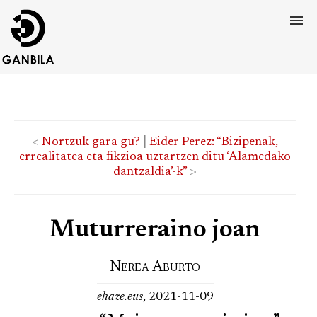
<
Nortzuk gara gu?
|
Eider Perez: “Bizipenak,
errealitatea eta fikzioa uztartzen ditu ‘Alamedako
dantzaldia’-k”
>
Muturreraino joan
Nerea Aburto
ehaze.eus
, 2021-11-09