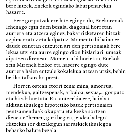
egin eta arraila gero eta zabalagoa sortuko dute
bere hitzek, Enekok egindako laburpenarekin
hasarre.
Bere gorputzak ere hitz egingo du, Enekorenak
lehenago egin duen bezala, diagonal horretan
aurrera eta atzera eginez, bakarrizketaren hitzak
azpimarratuz eta kolpatuz. Momentu bi baino ez
daude zeinetan entzuten ari den pertsonaiak bere
lekua utzi eta aurre egingo dion hizlariari: umeak
aipatzen direnean. Momentu bi horietan, Enekok
zein Mirenek bizkor eta haserre egingo dute
aurrera haien entzule kokalekua atzean utziz, behin
betiko talkarako prest.
Horren ostean etorri zena: mina, amorrua,
mendekua, gaitzespenak, arbuioa, sexua,… gorputz
eta hitz bihurtuta. Eta antzerkia ere, hainbat
alditan ikuslego hipotetiko batek pertsonaien
pentsamenduak okupatu eta kezka sortzen
dienean: “hemen, guri begira, jendea balego”.
Hitzekin sor ditzakegun sarraskiek ikuslegoa
beharko balute bezala.