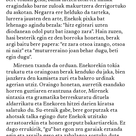
bere tokian geldi, baina hitzen bitartez minak
eragindako barne zuloak makurtzera derrigortuko
du askotan. Negarra ere helduko da tarteka,
lurrera jausten den arte, Enekok pixka bat
lehenago agindu bezala: “hitz egiteari uzten
diodanean odol putz bat izango zara”. Hain zuzen,
hasi besterik egin ez den borroka honetan, berak
argi baitu bere papera: “ez zara otsoa izango, otsoa
ni naiz” eta “muturreraino joan behar dugu, beti
egin dugu”.
Mirenen txanda da orduan. Enekorekin tokia
trukatu eta oraingoan berak kenduko du jaka, bien
janzkera den kamiseta zuri eta bakero urdinak
agerian utziz. Oraingo honetan, aurretik esandako
horren guztiaren erantzuna dator, Mirenek
sintaxia eta gramatika berreskuratu dituela
aldarrikatu eta Enekoren hitzei darien kiratsa
salatuko du. Su-etenik gabe, bere gorputzak eta
ahotsak talka egingo dute Enekok utzitako
arrastoarekin eta honen gorputz bakartiarekin. Ez
dago errukirik, “gu” bat egon zen garaiak eztanda