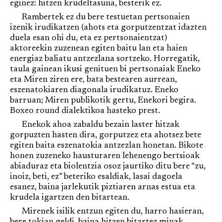
eginez: hitzen krudeltasuna, besterik ez.
Rambertek ez du bere testuetan pertsonaien
izenik irudikatzen (ahots eta gorputzentzat idazten
duela esan ohi du, eta ez pertsonaientzat)
aktoreekin zuzenean egiten baitu lan eta haien
energiaz baliatu antzezlana sortzeko. Horregatik,
taula gainean ikusi genituen bi pertsonaiak Eneko
eta Miren ziren ere, bata bestearen aurrean,
eszenatokiaren diagonala irudikatuz. Eneko
barruan; Miren publikotik gertu, Enekori begira.
Boxeo round dialektikoa hasteko prest.
Enekok ahoa zabaldu bezain laster hitzak
gorpuzten hasten dira, gorputzez eta ahotsez bete
egiten baita eszenatokia antzezlan honetan. Bikote
honen zuzeneko hausturaren lehenengo bertsioak
abiaduraz eta biolentzia osoz jaurtiko ditu bere “zu,
inoiz, beti, ez” beteriko esaldiak, lasai dagoela
esanez, baina jarlekutik piztiaren arnas estua eta
krudela igartzen den bitartean.
Mirenek isilik entzun egiten du, harro hasieran,