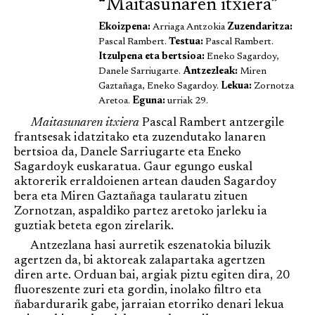
“Maitasunaren itxiera”
Ekoizpena:
Arriaga Antzokia
Zuzendaritza:
Pascal Rambert.
Testua:
Pascal Rambert.
Itzulpena eta bertsioa:
Eneko Sagardoy,
Danele Sarriugarte.
Antzezleak:
Miren
Gaztañaga, Eneko Sagardoy.
Lekua:
Zornotza
Aretoa.
Eguna:
urriak 29.
Maitasunaren itxiera
Pascal Rambert antzergile
frantsesak idatzitako eta zuzendutako lanaren
bertsioa da, Danele Sarriugarte eta Eneko
Sagardoyk euskaratua. Gaur egungo euskal
aktorerik erraldoienen artean dauden Sagardoy
bera eta Miren Gaztañaga taularatu zituen
Zornotzan, aspaldiko partez aretoko jarleku ia
guztiak beteta egon zirelarik.
Antzezlana hasi aurretik eszenatokia biluzik
agertzen da, bi aktoreak zalapartaka agertzen
diren arte. Orduan bai, argiak piztu egiten dira, 20
fluoreszente zuri eta gordin, inolako filtro eta
ñabardurarik gabe, jarraian etorriko denari lekua