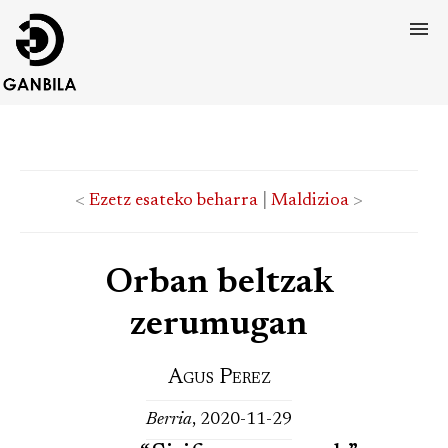
<
Ezetz esateko beharra
|
Maldizioa
>
Orban beltzak
zerumugan
Agus Perez
Berria
, 2020-11-29