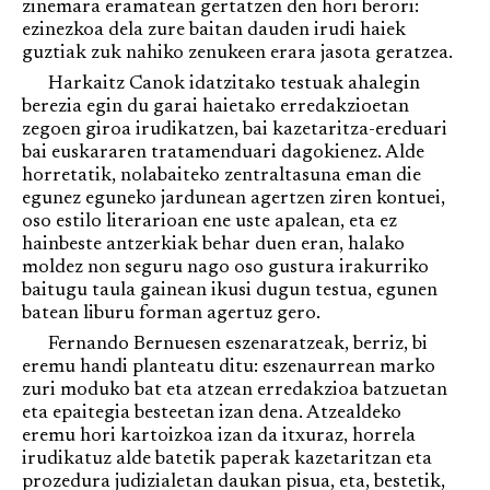
zinemara eramatean gertatzen den hori berori:
ezinezkoa dela zure baitan dauden irudi haiek
guztiak zuk nahiko zenukeen erara jasota geratzea.
Harkaitz Canok idatzitako testuak ahalegin
berezia egin du garai haietako erredakzioetan
zegoen giroa irudikatzen, bai kazetaritza-ereduari
bai euskararen tratamenduari dagokienez. Alde
horretatik, nolabaiteko zentraltasuna eman die
egunez eguneko jardunean agertzen ziren kontuei,
oso estilo literarioan ene uste apalean, eta ez
hainbeste antzerkiak behar duen eran, halako
moldez non seguru nago oso gustura irakurriko
baitugu taula gainean ikusi dugun testua, egunen
batean liburu forman agertuz gero.
Fernando Bernuesen eszenaratzeak, berriz, bi
eremu handi planteatu ditu: eszenaurrean marko
zuri moduko bat eta atzean erredakzioa batzuetan
eta epaitegia besteetan izan dena. Atzealdeko
eremu hori kartoizkoa izan da itxuraz, horrela
irudikatuz alde batetik paperak kazetaritzan eta
prozedura judizialetan daukan pisua, eta, bestetik,