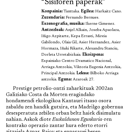
“Sisiforen paperak”
Konpainia:
Tanttaka.
Egilea:
Harkaitz Cano.
Zuzendaria:
Fernando Bernues.
Eszenografia, musika:
Ikerne Gimenez.
Antzezleak:
Anjel Alkain, Joseba Apaolaza,
Iñigo Azpitarte, Kepa Errasti, Mireia
Gabilondo, Olaia Gil, Asier Hernandez, Asier
Hormaza, Iñaki Rikarte, Alexandru Stanciu,
Dorleta Urretabizkaia.
Ekoizpena:
Espainiako Centro Dramatico Nacional,
Arriaga Antzokia, Viktoria Eugenia Antzokia,
Principal Antzokia.
Lekua:
Bilboko Arriaga
antzokia.
Eguna:
Azaroak 27.
Prestige petrolio-ontzi zaharkituak 2002an
Galiziako Costa da Morten eragindako
hondamendi ekologikoa Kantauri itsaso osora
zabaldu zen handik gutxira, eta Madrilgo gobernua
desesperatuta zebilen orban beltz haiek disimulatu
nahian. Askok diote
Euskaldunon Egunkaria
-ren
kontrako operazio zantar hura ederto etorri