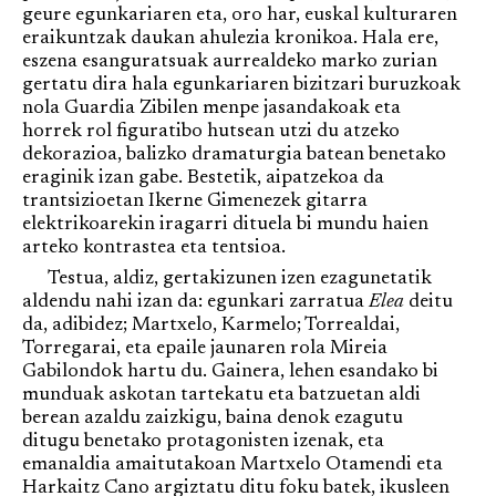
geure egunkariaren eta, oro har, euskal kulturaren
eraikuntzak daukan ahulezia kronikoa. Hala ere,
eszena esanguratsuak aurrealdeko marko zurian
gertatu dira hala egunkariaren bizitzari buruzkoak
nola Guardia Zibilen menpe jasandakoak eta
horrek rol figuratibo hutsean utzi du atzeko
dekorazioa, balizko dramaturgia batean benetako
eraginik izan gabe. Bestetik, aipatzekoa da
trantsizioetan Ikerne Gimenezek gitarra
elektrikoarekin iragarri dituela bi mundu haien
arteko kontrastea eta tentsioa.
Testua, aldiz, gertakizunen izen ezagunetatik
aldendu nahi izan da: egunkari zarratua
Elea
deitu
da, adibidez; Martxelo, Karmelo; Torrealdai,
Torregarai, eta epaile jaunaren rola Mireia
Gabilondok hartu du. Gainera, lehen esandako bi
munduak askotan tartekatu eta batzuetan aldi
berean azaldu zaizkigu, baina denok ezagutu
ditugu benetako protagonisten izenak, eta
emanaldia amaitutakoan Martxelo Otamendi eta
Harkaitz Cano argiztatu ditu foku batek, ikusleen