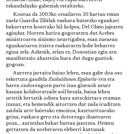
zitzaiela Aznar, Rajoy eta enparauei beren
eskandaluzko gabeziak estaltzeko.
Kontua da 2003ko otsailaren 20 hartan eman
zuela Guardia Zibilak euskara hutsezko egunkari
bakarraren kontrako hil-kolpea, Del Olmo jujearen
aginduz. Horren harira gogoratzen dut Acebes
ministroaren zinismo neurrigabea, esan zuenean
egunkariaren itxiera euskararen hobe beharrez
egina zela. Azkenik, zelan ez, Donostian egin zen
manifestazio ahaztezin hura dut dugu guztiok
gogoan.
Aurrera jarraitu baino lehen, esan gabe doa oso
eskertuta gaudela
Euskaldunon Egukaria
-ren eta
haren ondorengoen parte izan ginenok neure
kasuan kolaboratzaile soil bezala, baina lehen
urtetik bertatik odisea hura antzokietara eraman
izanaz, eta hemendik aitortzen dut zaila iruditzen
zaidala urte haietako emozioa, kazetaritzarako
grina, euskara gero eta dotoreago ikustearen
poza… antzezlan bakar batean jasotzea. Hemen
gertatzen da norberaren eleberri kuttunak