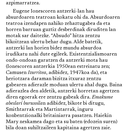
azpimarratzea.
Eugene Ionescoren antzerki-lan hau
absurdoaren teatroan kokatu ohi da. Absurdoaren
teatroa izendapen nahiko zehaztugabea da eta
horren barruan guztiz desberdinak diruditen lan
motak sar daitezke. “Absudo” hitza zentzu
bikoitzean ulertu behar dugu. Alde batetik,
antzerki lan horien bidez mundu absurdoa
irudikatu nahi dute egileek. Existentzialismoaren
ondo-ondoan garatzen da antzerki mota hau
(Ionescoren antzerkia 1950ean estreinatu zen;
Camusen
Izurritea
, adibidez, 1947koa da), eta
heriotzara daraman bizitza itxuraz zentzu
gabearen adierazle moduan ulertu ahal dugu. Baina
adierazlea den aldetik, antzerki horretan agertzen
diren egoerak ere zentzu gabeak dira.
Emakume
abeslari burusoila
n adibidez, bikote bi ditugu,
Smithtarrak eta Martintarrak, inguru
konbentzionalki britainiarra pasatzen. Haiekin
Mary neskamea dago eta su baten (edozein suren)
bila doan suhiltzaileen kapitaina agertzen zaie.