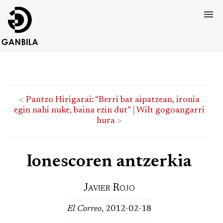
<
Pantzo Hirigarai: “Berri bat aipatzean, ironia
egin nahi nuke, baina ezin dut”
|
Wilt gogoangarri
hura
>
Ionescoren antzerkia
Javier Rojo
El Correo
, 2012-02-18