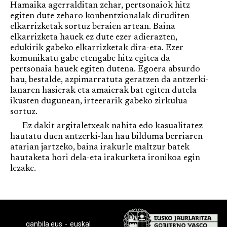
Hamaika agerralditan zehar, pertsonaiok hitz
egiten dute zeharo konbentzionalak diruditen
elkarrizketak sortuz beraien artean. Baina
elkarrizketa hauek ez dute ezer adierazten,
edukirik gabeko elkarrizketak dira-eta. Ezer
komunikatu gabe etengabe hitz egitea da
pertsonaia hauek egiten dutena. Egoera absurdo
hau, bestalde, azpimarratuta geratzen da antzerki-
lanaren hasierak eta amaierak bat egiten dutela
ikusten dugunean, irteerarik gabeko zirkulua
sortuz.
Ez dakit argitaletxeak nahita edo kasualitatez
hautatu duen antzerki-lan hau bilduma berriaren
atarian jartzeko, baina irakurle maltzur batek
hautaketa hori dela-eta irakurketa ironikoa egin
lezake.
ganbila.eus - euskal