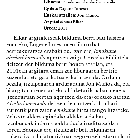
Liburua:
Emakume abeslari burusoila
Egilea:
Eugene Ionesco
Euskaratzailea:
Jon Muñoz
Argitaletxea:
Elkar
Urtea:
2011
Elkar argitaletxeak bilduma berri bati hasiera
emateko, Eugene Ionescoren liburu bat
berreskuratzea erabaki du. Izan ere,
Emakume
abeslari burusoila
agertzen zaigu Urrezko Biblioteka
deitzen den bilduma berri honen atarian, eta
2001ean argitara eman zen liburuaren bertsio
zuzendua eta gaurkotua eskaintzen da. Orduan
bezala, itzulpenaren arduraduna Jon Muñoz da, eta
bi argitarapenen arteko aldaketarik nabarmenena
(izenburuan bertan agertzen da-eta) orduko hartan
Abeslari burusoila
deitzen den antzerki-lan hari
aurretik jarri zaion
emakume
hitza izango litzateke.
Zehazte aldera egindako aldaketa da hau,
izenburuak indarra galdu duela iruditu zaidan
arren. Edonola ere, itzultzaile beti bikainaren
aukera izan da jatorrizkoan zegoen zehaztasun hori